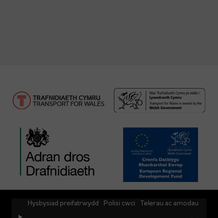
Hysbysiad preifatrwydd
Polisi cwci
Telerau ac amodau