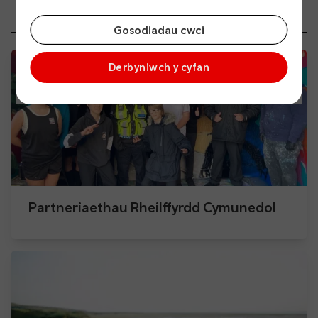
lleol
Gosodiadau cwci
Derbyniwch y cyfan
Partneriaethau Rheilffyrdd Cymunedol