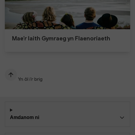
Mae’r Iaith Gymraeg yn Flaenoriaeth
Yn ôl i’r brig
Amdanom ni