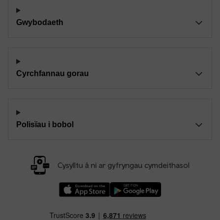
Gwybodaeth
Cyrchfannau gorau
Polisïau i bobol
Cysylltu â ni ar gyfryngau cymdeithasol
Llwythwch Ap TfW Rail i lawr o’r Apple App St
Llwythwch Ap TfW Rail i lawr o’