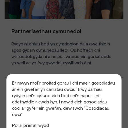
Partneriaethau cymunedol
Rydyn ni eisiau bod yn gymdogion da a gweithio’n
agos gyda’n cymunedau lleol. Os hoffech chi
wirfoddoli gyda ni a helpu i wneud ein gorsafoedd
yn well ac yn fwy gwyrdd, cysylltwch â ni.
Er mwyn rhoi’r profiad gorau i chi mae'r gosodiadau
Mae Trafnidiaeth Cymru yn sefydliad ifanc
ar ein gwefan yn caniatáu cwcis. Trwy barhau,
sy’n datblygu ac ar daith gyffrous. Rydym
rydych chi'n cytuno eich bod chi'n hapus i ni
ddefnyddio'r cwcis hyn. I newid eich gosodiadau
yn tyfu ac yn ceisio gwella’r ffordd rydym
coci ar gyfer ein gwefan, dewiswch "Gosodiadau
yn ymgysylltu â’n cwsmeriaid,
cwci"
rhanddeiliaid, y cyhoedd a chymunedau
Polisi preifatrwydd