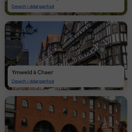
Visit
Dewch i ddarganfod
Cardiff
Ymweld â Chaer
Visit
Dewch i ddarganfod
Chester