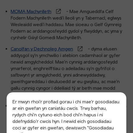
MOMA Machynlleth
- Mae Amgueddfa Celf
Fodern Machynlleth wedi'i lleoli yn y Tabernacl, eglwys
Wesleaidd wedi'i haddasu. Mae sioeau o Gelf Gymreig
Fodern ac arddangosfeydd gydol y flwyddyn, ac yma y
cynhelir Gŵyl Gomedi Machynlleth.
Canolfan y Dechnoleg Amgen
- dyma elusen
addysgol sy'n ymchwilio i atebion cadarnhaol ar gyfer
newid amgylcheddol. Mae'n cynnig arddangosfeydd
ymarferol, enghreifftiau o adeiladau sy’n gyfrifol o
safbwynt yr amgylchedd, ynni adnewyddadwy,
gweithgareddau i deuluoedd ar eu gwyliau, ac mae’n
gallu cynnig cyngor i ddeiliaid tŷ ar beth mae modd
iddynt ei wneud yn eu cartrefi eu hunain.
Er mwyn rhoi’r profiad gorau i chi mae'r gosodiadau
Canolfan Owain Glyndŵr
- Mae'r ganolfan hon yn
ar ein gwefan yn caniatáu cwcis. Trwy barhau,
sefyll ar hen safle Senedd Owain Glyndŵr, lle coronwyd
rydych chi'n cytuno eich bod chi'n hapus i ni
ef yn Dywysog Cymru. Mae'n cynnwys arddangosiadau
ddefnyddio'r cwcis hyn. I newid eich gosodiadau
ac arddangosfeydd rhyngweithiol am fywyd Owain.
coci ar gyfer ein gwefan, dewiswch "Gosodiadau