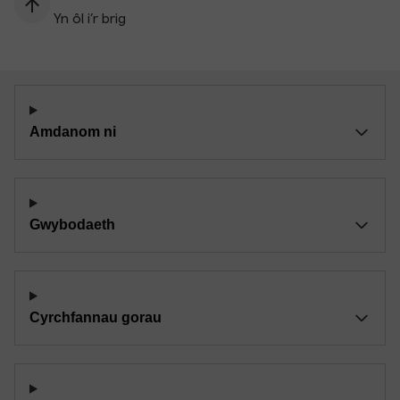
Yn ôl i’r brig
Amdanom ni
Gwybodaeth
Cyrchfannau gorau