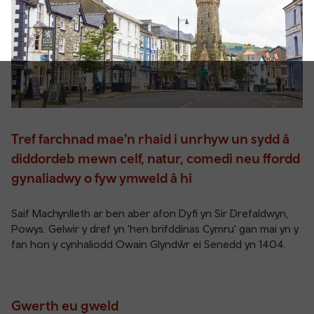
Tref farchnad mae'n rhaid i unrhyw un sydd â
diddordeb mewn celf, natur, comedi neu ffordd
gynaliadwy o fyw ymweld â hi
Saif Machynlleth ar ben aber afon Dyfi yn Sir Drefaldwyn,
Powys. Gelwir y dref yn 'hen brifddinas Cymru' gan mai yn y
fan hon y cynhaliodd Owain Glyndŵr ei Senedd yn 1404.
Gwerth eu gweld