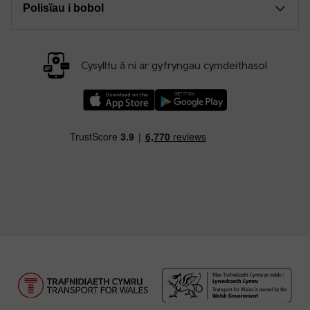
Polisïau i bobol
Cysylltu â ni ar gyfryngau cymdeithasol
Llwythwch Ap TfW Rail i lawr o’r Apple App St
Llwythwch Ap TfW Rail i lawr o’