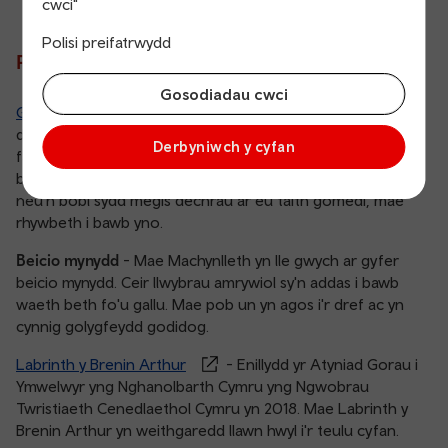
cwci"
Polisi preifatrwydd
Penwythnos ym Machynlleth
Gosodiadau cwci
Gŵyl Gomedi Machynlleth
- mae'r ŵyl hon yn denu
digrifwyr ac ymwelwyr o bob cwr o'r DU i'r dref farchnad
Derbyniwch y cyfan
fach hon am benwythnos bob mis Mai. Boed yn
berfformwyr profiadol yn rhoi cynnig ar ddeunydd newydd,
neu'n bobl sydd megis dechrau ar eu taith gomedi, mae
rhywbeth i bawb yno.
Beicio mynydd
- Mae Machynlleth yn lle gwych ar gyfer
beicio mynydd. Ceir llwybrau amrywiol sy'n addas i bawb
waeth beth fo'u gallu. Mae pob un yn agos i'r dref ac yn
cynnig golygfeydd godidog.
Labrinth y Brenin Arthur
- Enillydd yr Atyniad Gorau i
Ymwelwyr yng Nghanolbarth Cymru yng Ngwobrau
Twristiaeth Cenedlaethol Cymru yn 2018. Mae Labrinth y
Brenin Arthur yn weithgaredd llawn hwyl i'r teulu cyfan.