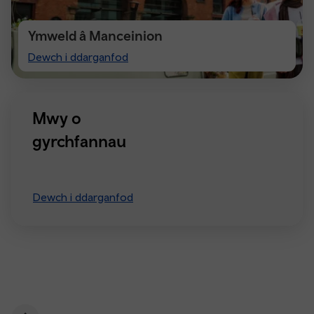
Ymweld â Manceinion
Visiting
Dewch i ddarganfod
Manchester
Mwy o
gyrchfannau
Dewch i ddarganfod