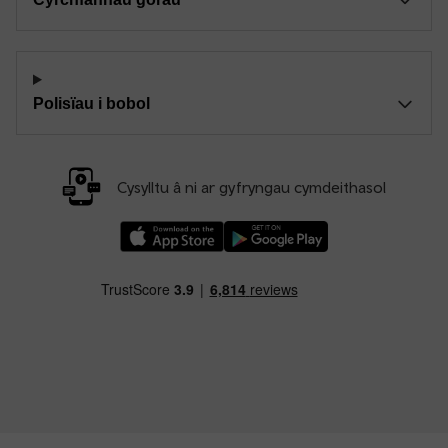
Polisïau i bobol
Cysylltu â ni ar gyfryngau cymdeithasol
Llwythwch Ap TfW Rail i lawr o’r Apple App St
Llwythwch Ap TfW Rail i lawr o’