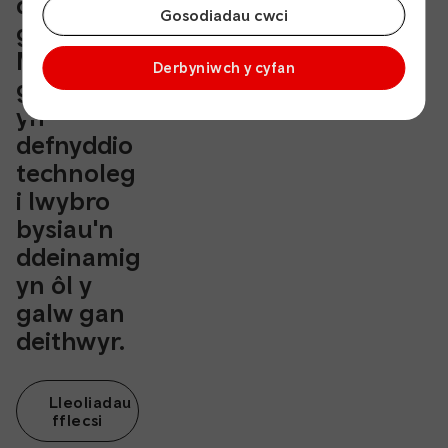
ddwyieithog
Gosodiadau cwci
gyfeillgar.
Mae'r
Derbyniwch y cyfan
gwasanaeth
yn
defnyddio
technoleg
i lwybro
bysiau'n
ddeinamig
yn ôl y
galw gan
deithwyr.
Lleoliadau
fflecsi