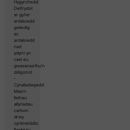
Hygyrchedd:
Delfrydol
ar gyfer
ardaloedd
gwledig
ac
ardaloedd
nad
ydynt yn
cael eu
gwasanaethu'n
ddigonol.
•
Cynaliadwyedd:
Mae’n
lleihau
allyriadau
carbon
drwy
optimeiddio
llwybrau.