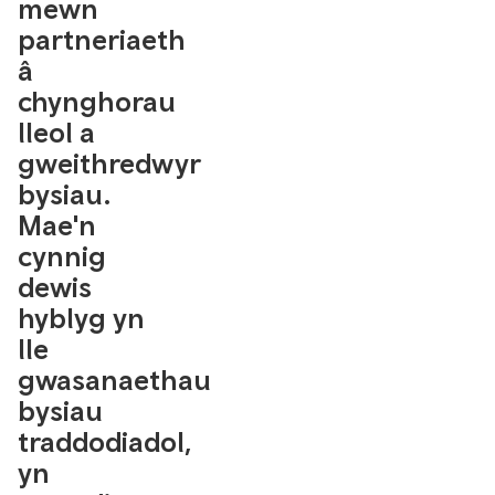
mewn
partneriaeth
â
chynghorau
lleol a
gweithredwyr
bysiau.
Mae'n
cynnig
dewis
hyblyg yn
lle
gwasanaethau
bysiau
traddodiadol,
yn