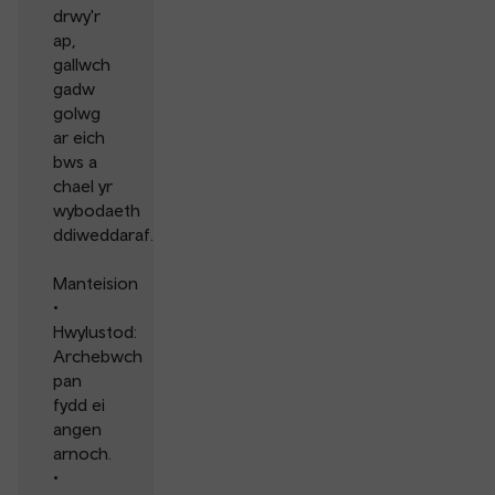
drwy'r
ap,
gallwch
gadw
golwg
ar eich
bws a
chael yr
wybodaeth
ddiweddaraf.
Manteision
•
Hwylustod:
Archebwch
pan
fydd ei
angen
arnoch.
•