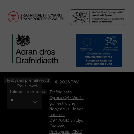
Hysbysiad preifatrwydd
© 2026 TfW
Polisi cwci
Telerau ac amodau
Trafnidiaeth
Cymru Cyf - Wedi'i
gofrestru yng
Nghymru a Lloegr
o dan rif
09476013 yn Llys
Cadwyn,
Pontypridd, CF37