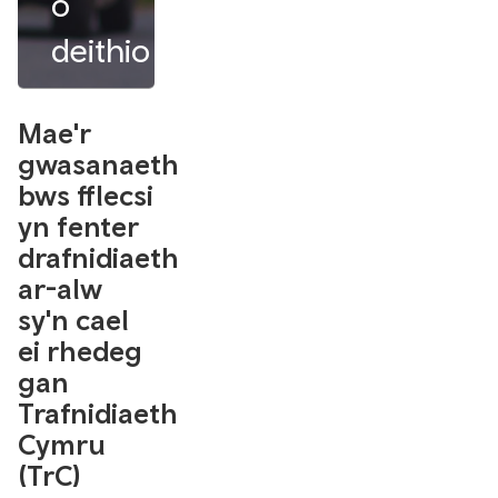
o
deithio
Mae'r
gwasanaeth
bws fflecsi
yn fenter
drafnidiaeth
ar-alw
sy'n cael
ei rhedeg
gan
Trafnidiaeth
Cymru
(TrC)