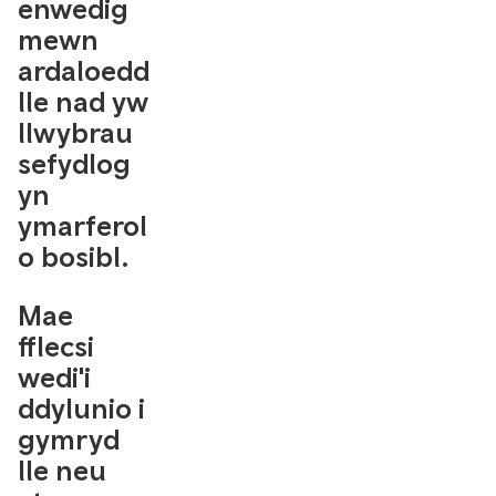
enwedig
mewn
ardaloedd
lle nad yw
llwybrau
sefydlog
yn
ymarferol
o bosibl.
Mae
fflecsi
wedi'i
ddylunio i
gymryd
lle neu