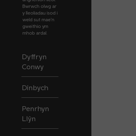
Bwrwch olwg ar
y lleoliadau isod i
weld sut mae'n
gweithio ym
mhob ardal.
Dyffryn
Conwy
Dinbych
Penrhyn
Llŷn