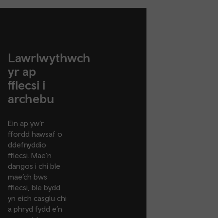
Lawrlwythwch
yr ap
fflecsi i
archebu
Ein ap yw’r
ffordd hawsaf o
ddefnyddio
fflecsi. Mae’n
dangos i chi ble
mae’ch bws
fflecsi, ble bydd
yn eich casglu chi
a phryd fydd e’n