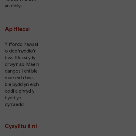
yn ddilys.
Ap fflecsi
Y ffordd hawsaf
o ddefnyddio'r
bws fflecsi ydy
drwy’r
ap
. Mae’n
dangos i chi ble
mae eich bws,
ble bydd yn eich
codi a phryd y
bydd yn
cyrraedd.
Cysylltu â ni