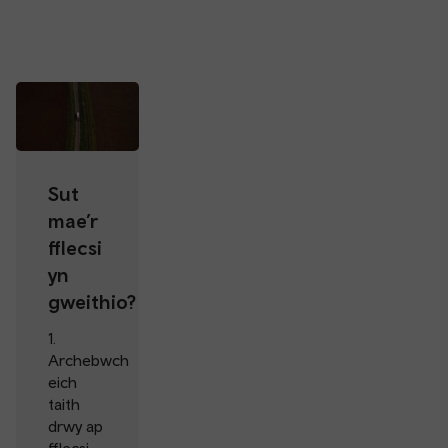
Sut
mae’r
fflecsi
yn
gweithio?
1.
Archebwch
eich
taith
drwy ap