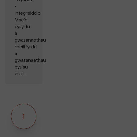
•
Integreiddio:
Mae'n
cysylltu
â
gwasanaethau
rheilffyrdd
a
gwasanaethau
bysiau
eraill.
1