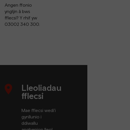
Angen ffonio
ynglŷn â bws
fflecsi? Y rhif yw
03002 340 300
.
lleoliadau fflecsi
Lleoliadau
fflecsi
Mae fflecsi wedi'i
gynllunio i
ddiwallu
anghenion lleol.