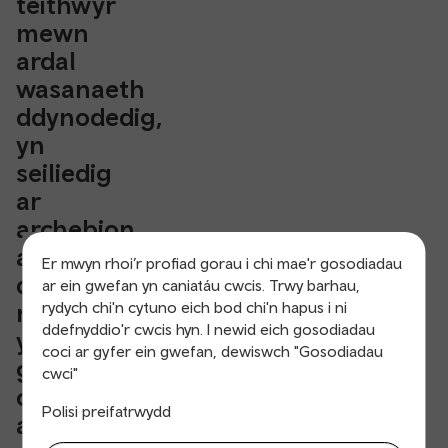
teithwyr
mewn
ardal
wasanaeth
ddynodedig,
yn
seiliedig
ar
archebion
a wneir
Er mwyn rhoi’r profiad gorau i chi mae'r gosodiadau
drwy'r ap
ar ein gwefan yn caniatáu cwcis. Trwy barhau,
neu dros
rydych chi'n cytuno eich bod chi'n hapus i ni
ddefnyddio'r cwcis hyn. I newid eich gosodiadau
y ffôn
coci ar gyfer ein gwefan, dewiswch "Gosodiadau
gyda'n
cwci"
canolfan
Polisi preifatrwydd
alwadau