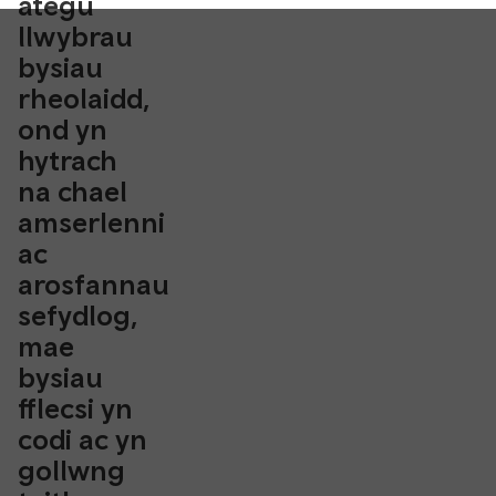
ategu
llwybrau
bysiau
rheolaidd,
ond yn
hytrach
na chael
amserlenni
ac
arosfannau
sefydlog,
mae
bysiau
fflecsi yn
codi ac yn
gollwng