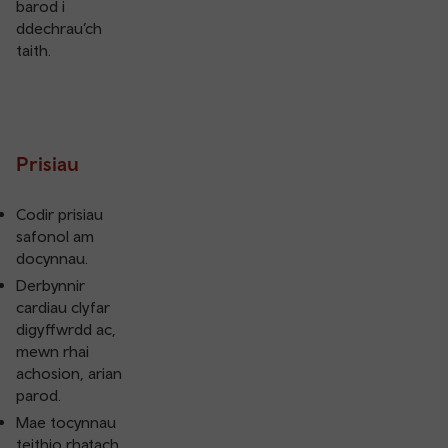
barod i
ddechrau’ch
taith.
Prisiau
Codir prisiau
safonol am
docynnau.
Derbynnir
cardiau clyfar
digyffwrdd ac,
mewn rhai
achosion, arian
parod.
Mae tocynnau
teithio rhatach