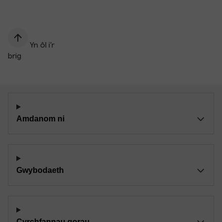
Yn ôl i’r
brig
Amdanom ni
Gwybodaeth
Cyrchfannau gorau