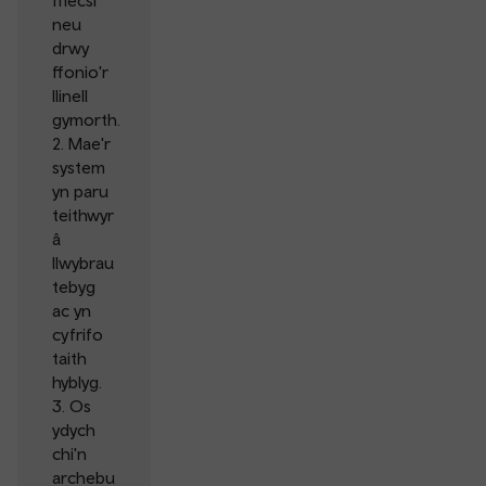
fflecsi
neu
drwy
ffonio'r
llinell
gymorth.
2. Mae'r
system
yn paru
teithwyr
â
llwybrau
tebyg
ac yn
cyfrifo
taith
hyblyg.
3. Os
ydych
chi'n
archebu