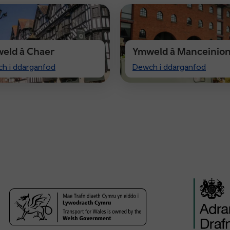
eld â Chaer
Ymweld â Manceinio
t
Visiting
h i ddarganfod
Dewch i ddarganfod
ster
Manchester