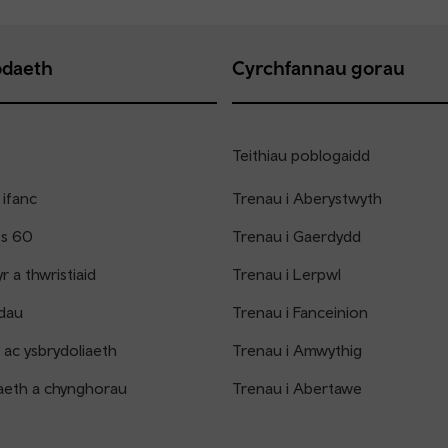
daeth
Cyrchfannau gorau
Teithiau poblogaidd
 ifanc
Trenau i Aberystwyth
os 60
Trenau i Gaerdydd
 a thwristiaid
Trenau i Lerpwl
dau
Trenau i Fanceinion
 ac ysbrydoliaeth
Trenau i Amwythig
aeth a chynghorau
Trenau i Abertawe