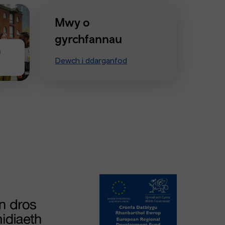
Mwy o
gyrchfannau
n
Dewch i ddarganfod