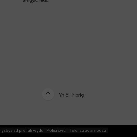
amgylchedd
Yn ôl i’r brig
Hysbysiad preifatrwydd
Polisi cwci
Telerau ac amodau