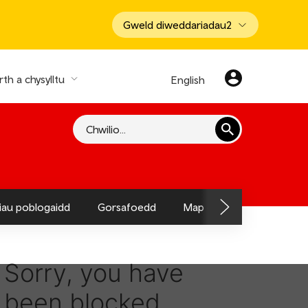
Gweld diweddariadau
2
th a chysylltu
English
Chwilio
hiau poblogaidd
Gorsafoedd
Map o'r Llwybr