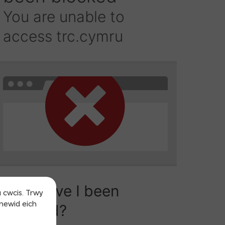
u cwcis. Trwy
 newid eich