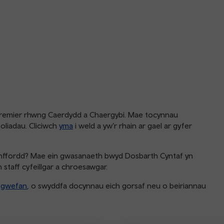
Premier rhwng Caerdydd a Chaergybi. Mae tocynnau
oliadau. Cliciwch
yma
i weld a yw’r rhain ar gael ar gyfer
 Henffordd? Mae ein gwasanaeth bwyd Dosbarth Cyntaf yn
 staff cyfeillgar a chroesawgar.
n
gwefan
, o swyddfa docynnau eich gorsaf neu o beiriannau