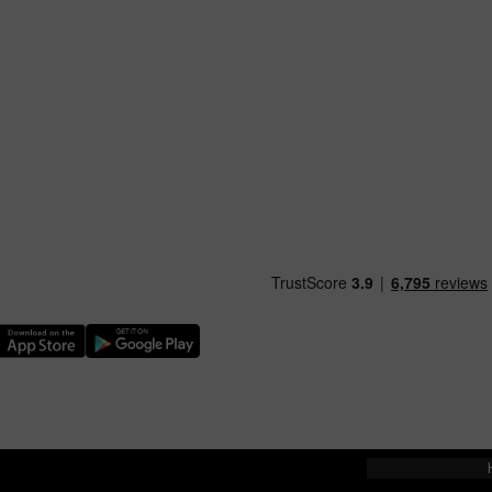
ythwch Ap TfW Rail i lawr o’r Apple App Store
Llwythwch Ap TfW Rail i lawr o’r Google Play Store