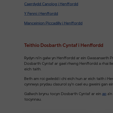
Caerdydd Canolog i Henffordd
Y Fenni i Henffordd
Manceinion Piccadilly i Henffordd
Teithio Dosbarth Cyntaf i Henffordd
Rydyn ni’n galw yn Henffordd ar ein Gwasanaeth 
Dosbarth Cyntaf ar gael rhwng Henffordd a rhai lle
eich taith.
Beth am roi gwledd i chi eich hun ar eich taith i
cynnwys prydau clasurol sy’n cael eu gweini gan ein
Gallwch brynu tocyn Dosbarth Cyntaf ar ein
ap
a’
tocynnau.