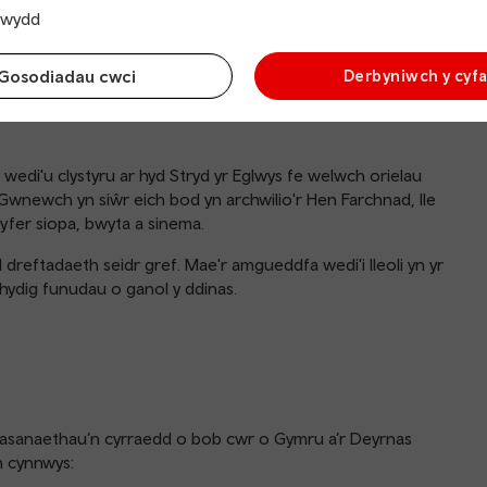
trwydd
Gosodiadau cwci
Derbyniwch y cyf
rd, y map canoloesol mwyaf sydd wedi goroesi yn y byd
aned, cartref i 229 o lawysgrifau canoloesol a dros 1200 o
wedi'u clystyru ar hyd Stryd yr Eglwys fe welwch orielau
Gwnewch yn siŵr eich bod yn archwilio'r Hen Farchnad, lle
yfer siopa, bwyta a sinema.
reftadaeth seidr gref. Mae'r amgueddfa wedi'i lleoli yn yr
ychydig funudau o ganol y ddinas.
wasanaethau’n cyrraedd o bob cwr o Gymru a’r Deyrnas
n cynnwys: