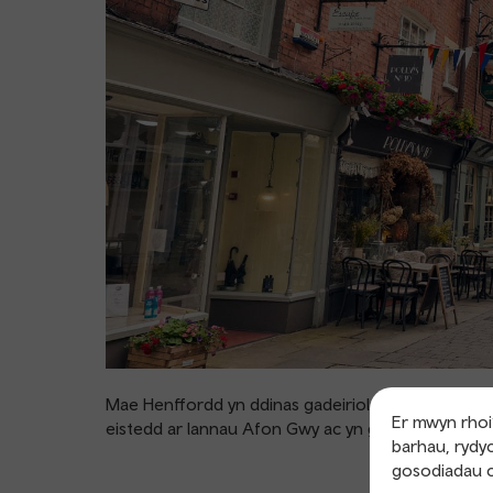
Mae Henffordd yn ddinas gadeiriol sy'n cynnig ha
Er mwyn rhoi’
eistedd ar lannau Afon Gwy ac yn gorwedd dim ond 16
barhau, rydyc
gosodiadau c