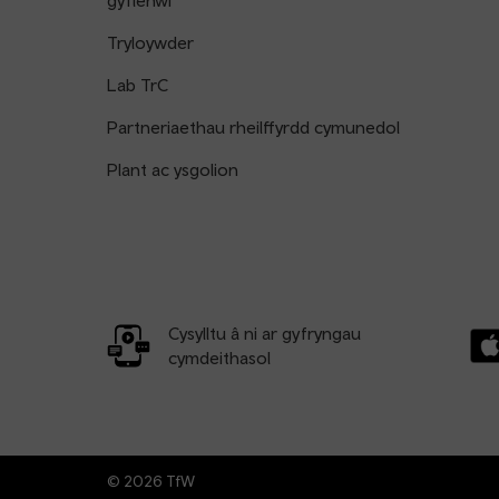
gyflenwi
Tryloywder
Lab TrC
Partneriaethau rheilffyrdd cymunedol
Plant ac ysgolion
Cysylltu â ni ar gyfryngau
cymdeithasol
Llw
© 2026 TfW