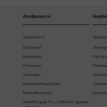
Amdanom ni
Gwybo
Amdanom ni
Teithwyr
Gyrfaoedd
Teithwyr
Newyddion
Pobl dr
Prosiectau
Ymwelwyr
Ystadegau
Cymune
Gwasanaethau Busnes
Cynigion
Eiddo Masnachol
Llywodr
Gweithio gyda TrC / Caffael a'r gadwyn