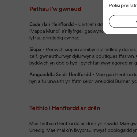
Polisi preifa
Pethau i'w gwneud
Cadeirlan Henffordd
- Cartref i ddau dorrwr reco
(Mappa Mundi) a'r llyfrgell gadwynog fwyaf ar y bl
lyfrau printiedig cynnar.
Siopa
- Poriwch siopau annibynnol ledled y ddinas, 
celf, gwneuthurwyr dylunwyr a boutiques ffasiwn. 
byddwch yn dod o hyd i gyrchfan awyr agored ar g
Amgueddfa Seidr Henffordd
- Mae gan Henffordd d
hyn a fu unwaith yn ffatri seidr wreiddiol Bulmer, 
Teithio i Henffordd ar drên
Mae teithio i Henffordd ar drên yn hawdd. Mae g
Unedig. Mae rhai o’n llwybrau mwyaf poblogaidd y