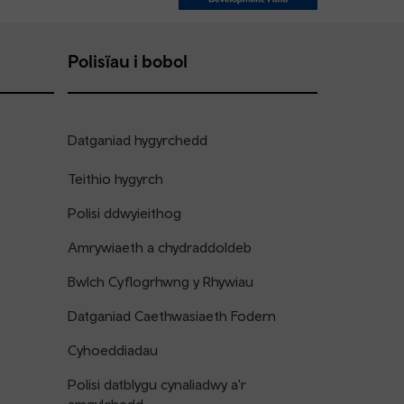
Polisïau i bobol
Datganiad hygyrchedd
Teithio hygyrch
Polisi ddwyieithog
Amrywiaeth a chydraddoldeb
Bwlch Cyflogrhwng y Rhywiau
Datganiad Caethwasiaeth Fodern
Cyhoeddiadau
Polisi datblygu cynaliadwy a'r