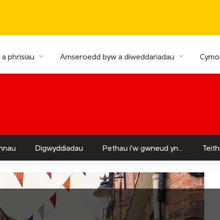
a phrisiau
Amseroedd byw a diweddariadau
Cymor
nnau
Digwyddiadau
Pethau i'w gwneud yn...
Teit