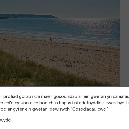
r profiad gorau i chi mae'r gosodiadau ar ein gwefan yn caniatá
yr
h chi'n cytuno eich bod chi'n hapus i ni ddefnyddio'r cwcis hyn. I
oci ar gyfer ein gwefan, dewiswch "Gosodiadau cwci"
hardd i’w harchwilio, i gyd mewn un? Mwynhewch antur ym
trwydd