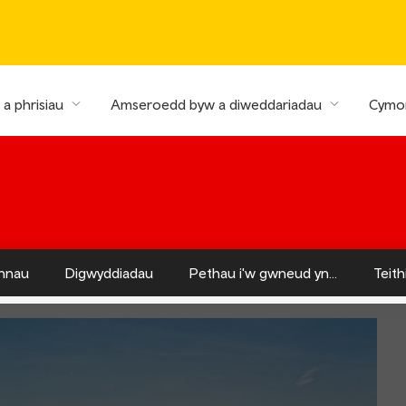
a phrisiau
Amseroedd byw a diweddariadau
Cymor
nnau
Digwyddiadau
Pethau i'w gwneud yn...
Teit