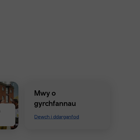
Mwy o
gyrchfannau
n
Dewch i ddarganfod