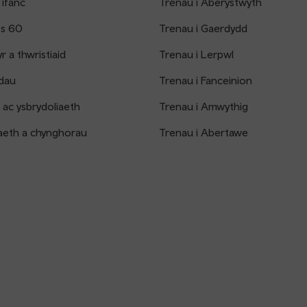
 ifanc
Trenau i Aberystwyth
os 60
Trenau i Gaerdydd
 a thwristiaid
Trenau i Lerpwl
dau
Trenau i Fanceinion
 ac ysbrydoliaeth
Trenau i Amwythig
aeth a chynghorau
Trenau i Abertawe