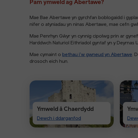
Pam ymweld ag Abertawe?
Mae Bae Abertawe yn gyrchfan boblogaidd i gyplau 
nifer o atyniadau yn ninas Abertawe, mae cefn gwl
Mae Penrhyn Gŵyr yn cynnig cipolwg prin ar gynefi
Harddwch Naturiol Eithriadol gyntaf yn y Deyrnas
Mae cymaint o
bethau i’w gwneud yn Abertawe
. 
drosoch eich hun.
Ymweld â Chaerdydd
Ymw
Visit
Visi
Dewch i ddarganfod
Dewc
Cardiff
Che