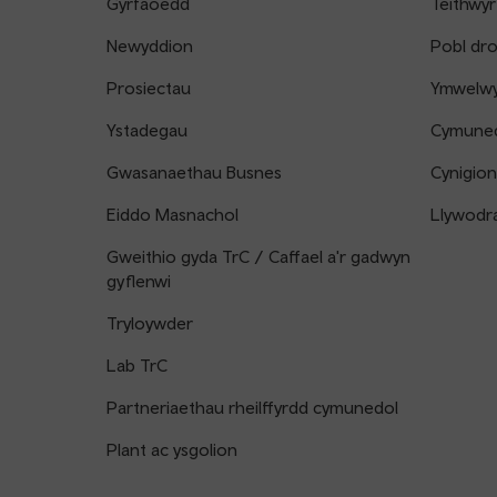
Gyrfaoedd
Teithwyr
Newyddion
Pobl dr
Prosiectau
Ymwelwyr
Ystadegau
Cymune
Gwasanaethau Busnes
Cynigion
Eiddo Masnachol
Llywodr
Gweithio gyda TrC / Caffael a'r gadwyn
gyflenwi
Tryloywder
Lab TrC
Partneriaethau rheilffyrdd cymunedol
Plant ac ysgolion