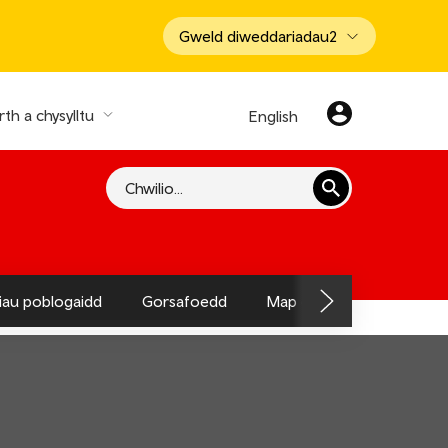
Gweld diweddariadau
2
th a chysylltu
English
Chwilio
hiau poblogaidd
Gorsafoedd
Map o'r Llwybr