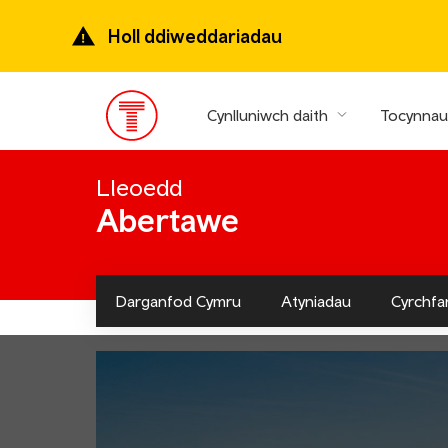
Mynd
ymlaen
Holl ddiweddariadau
i’r
prif
gynnwys
Cynlluniwch daith
Tocynnau 
Prif
ddewislen
Lleoedd
Abertawe
Darganfod Cymru
Atyniadau
Cyrchfa