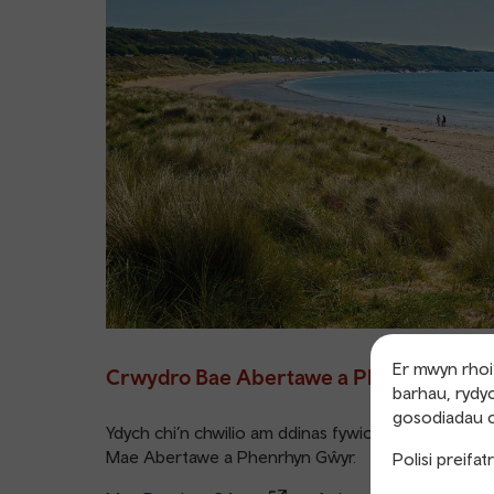
Er mwyn rhoi’
Crwydro Bae Abertawe a Phenrhyn Gŵ
barhau, rydyc
gosodiadau c
Ydych chi’n chwilio am ddinas fywiog ac arfordir 
Mae Abertawe a Phenrhyn Gŵyr.
Polisi preifa