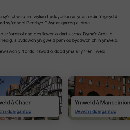
sy’n chwilio am wyliau heddychlon ar yr arfordir. Ynghyd â
ad syfrdanol Penrhyn Gŵyr ar garreg ei drws.
n arfordirol nad oes llawer o darfu arno. Dyma’r Ardal o
 Unedig, a byddwch yn gweld pam os byddwch chi’n ymweld.
Dewiswch y ffordd hawdd o ddod yma ar y trên i weld
eld â Chaer
Ymweld â Manceinio
t
Visiting
h i ddarganfod
Dewch i ddarganfod
ster
Manchester