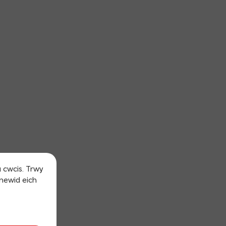
u cwcis. Trwy
 newid eich