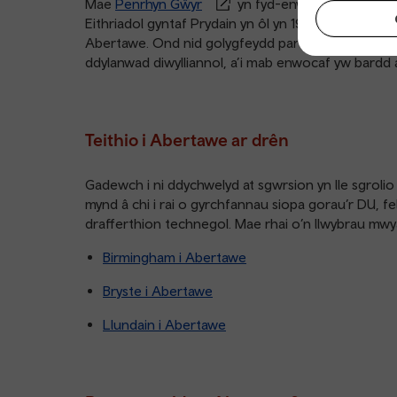
Mae
Penrhyn Gŵyr
yn fyd-enwog. Oeddech ch
Eithriadol gyntaf Prydain yn ôl yn 1956? Pentref 
Abertawe. Ond nid golygfeydd panoramig yw’r uni
ddylanwad diwylliannol, a’i mab enwocaf yw bard
Teithio i Abertawe ar drên
Gadewch i ni ddychwelyd at sgwrsion yn lle sgrolio
mynd â chi i rai o gyrchfannau siopa gorau’r DU, fe
drafferthion technegol. Mae rhai o’n llwybrau mw
Birmingham i Abertawe
Bryste i Abertawe
Llundain i Abertawe