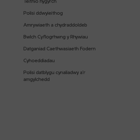
Teithio hygyrch
Polisi ddwyieithog
Amrywiaeth a chydraddoldeb
Bwlch Cyflogrhwng y Rhywiau
Datganiad Caethwasiaeth Fodern
Cyhoeddiadau
Polisi datblygu cynaliadwy a'r
amgylchedd