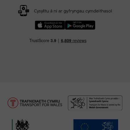
Cysylltu â ni ar gyfryngau cymdeithasol
Llwythwch Ap TfW Rail i lawr o’r Apple App St
Llwythwch Ap TfW Rail i lawr o’