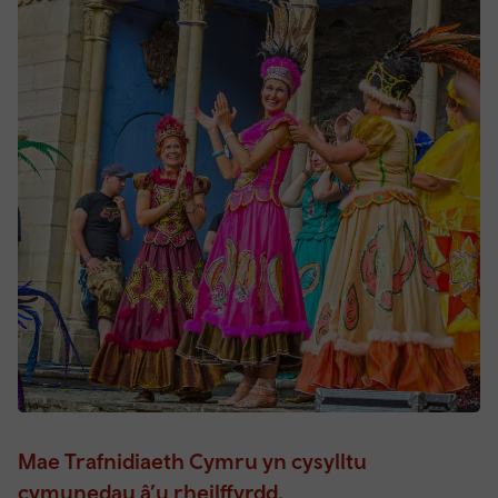
Mae Trafnidiaeth Cymru yn cysylltu
cymunedau â’u rheilffyrdd.