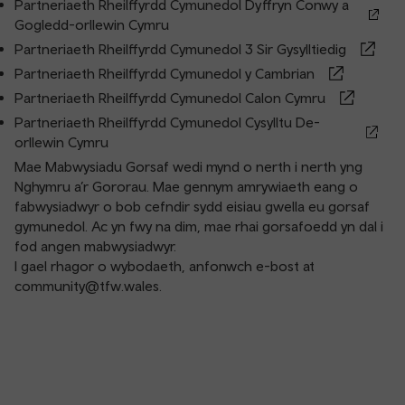
Partneriaeth Rheilffyrdd Cymunedol Dyffryn Conwy a
Gogledd-orllewin Cymru
Partneriaeth Rheilffyrdd Cymunedol 3 Sir Gysylltiedig
Partneriaeth Rheilffyrdd Cymunedol y Cambrian
Partneriaeth Rheilffyrdd Cymunedol Calon Cymru
Partneriaeth Rheilffyrdd Cymunedol Cysylltu De-
orllewin Cymru
Mae
Mabwysiadu Gorsaf
wedi mynd o nerth i nerth yng
Nghymru a’r Gororau. Mae gennym amrywiaeth eang o
fabwysiadwyr o bob cefndir sydd eisiau gwella eu gorsaf
gymunedol. Ac yn fwy na dim, mae rhai gorsafoedd yn dal i
fod angen mabwysiadwyr.
I gael rhagor o wybodaeth, anfonwch e-bost at
community@tfw.wales
.