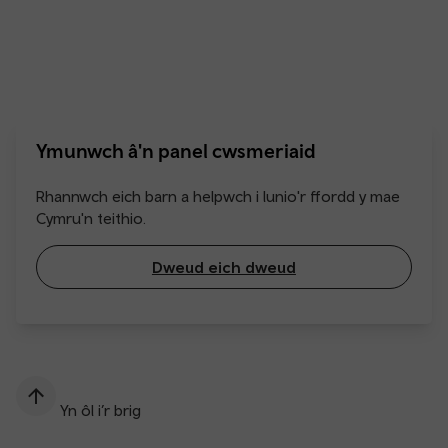
Ymunwch â'n panel cwsmeriaid
Rhannwch eich barn a helpwch i lunio'r ffordd y mae
Cymru'n teithio.
Dweud eich dweud
Yn ôl i’r brig