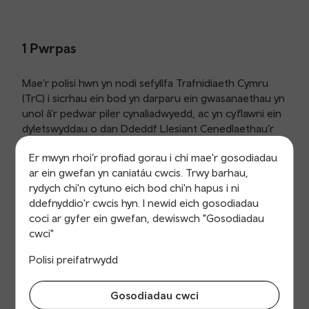
1 Pwrpas
Mae’r polisi hwn yn nodi sefyllfa Trafnidiaeth Cymru
(TrC) i sicrhau ein bod yn darparu ein gwasanaethau yn
unol â’r pedwar piler cynaliadwyedd, ac yn cyflawni ein
dyletswyddau o dan Ddeddf Llesiant Cenedlaethau’r
Dyfodol (Cymru) 2015. Byddwn yn sicrhau bod ein
Er mwyn rhoi’r profiad gorau i chi mae'r gosodiadau
ffyrdd ni o weithio yn cydymffurfio â’r Ddeddf, a’n bod
ar ein gwefan yn caniatáu cwcis. Trwy barhau,
hefyd yn cyflawni ein dyletswydd a’n hymrwymiadau o
rydych chi'n cytuno eich bod chi'n hapus i ni
dan Ddeddf yr Amgylchedd (Cymru) 2016.
ddefnyddio'r cwcis hyn. I newid eich gosodiadau
coci ar gyfer ein gwefan, dewiswch "Gosodiadau
cwci"
2 Cyd-destun
Polisi preifatrwydd
Mae TrC yn cydnabod y pryderon ynghylch iechyd,
Gosodiadau cwci
newid yn yr hinsawdd, bioamrywiaeth, cydraddoldeb a’r