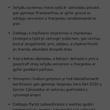
Sefydlu systemau rheoli sydd â’r adnoddau priodol,
gan gynnwys fframweithiau ar gyfer gosod ac
adolygu amcanion a thargedau cynaliadwyedd ac
ynni.
Datblygu a chyflwyno dogfennau a chynlluniau
strategol a fydd yn cefnogi’r polisi hwn, gan sicrhau
bod yr amgylchedd, ynni, addasu, a chydnerthedd
yn themâu allweddol drwyddi draw.
Atal a lleihau allyriadau, a lleihau'r defnydd o ynni a
gwastraff drwy sefydlu amcanion a thargedau ar
gyfer gwelliant parhaus.
Ymrwymo i fodloni gofynion yr holl ddeddfwriaeth
berthnasol, gan gynnwys targedau Sero Net 2030 y
Sector Cyhoeddus a’r safonau gwirfoddol y
cytunwyd arnynt.
Datblygu ffyrdd cydweithredol o weithio gyda’n
partneriaid a’n grwpiau cymunedol sy’n cefnogi’r