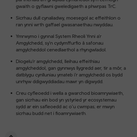
gwaith o gyflawni gweledigaeth a phwrpas TrC.
Sicrhau dull cynaliadwy, moesegol ac effeithlon o
ran ynni wrth gaffael gwasanaethau nwyddau.
Ymrwymo i gynnal System Rheoli Ynni a’r
Amgylchedd, sy'n cydymffurfio â safonau
amgylcheddol cenedlaethol a rhyngwladol.
Diogelu’r amgylchedd, lleihau effeithiau
amgylcheddol, gan gynnwys llygredd aer, tir a môr, a
datblygu cynlluniau ymateb i’r amgylchedd os bydd
unrhyw ddigwyddiadau mawr yn digwydd.
Creu cyfleoedd i wella a gwarchod bioamrywiaeth,
gan sicrhau ein bod yn ystyried yr ecosystemau
sydd ar ein safleoedd ac o’u cwmpas; er mwyn
sicrhau budd net i fioamrywiaeth.