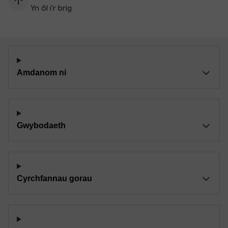
Yn ôl i’r brig
Amdanom ni
Gwybodaeth
Cyrchfannau gorau