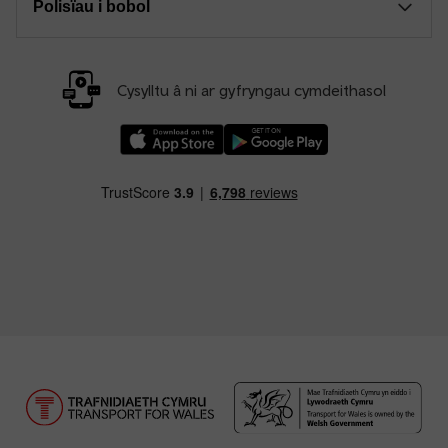
Polisïau i bobol
Cysylltu â ni ar gyfryngau cymdeithasol
Llwythwch Ap TfW Rail i lawr o’r Apple App St
Llwythwch Ap TfW Rail i lawr o’