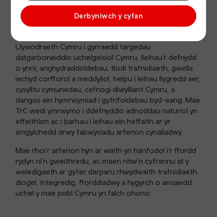
economi. Rydyn ni hefyd yn cydnabod y cyfleoedd a
allai wneud Cymru’n iachach, yn hapusach, yn fwy
Derbyniwch y cyfan
cyfartal, yn fwy ffyniannus ac yn fwy cydnerth. Bydd yr
amcanion a ddiffinnir yn y polisi hwn yn cefnogi
Llywodraeth Cymru i gyrraedd targedau
datgarboneiddio uchelgeisiol Cymru, lleihau’r defnydd
o ynni, anghydraddoldebau, tlodi trafnidiaeth, gwella
iechyd corfforol a meddyliol, helpu i leihau llygredd aer,
cysylltu cymunedau, cefnogi diwylliant Cymru, a
dangos ein hymrwymiad i gyfrifoldebau byd-eang. Mae
TrC wedi ymrwymo i ddefnyddio adnoddau naturiol yn
effeithlon ac i barhau i leihau ein heffaith ar yr
amgylchedd drwy fabwysiadu arferion cynaliadwy.
Mae rhoi’r arferion hyn ar waith yn hanfodol i’r ffordd
rydyn ni’n gweithredu, ac maen nhw’n cyfrannu at y
weledigaeth ar gyfer darparu rhwydwaith trafnidiaeth
diogel, integredig, fforddiadwy a hygyrch o ansawdd
uchel y mae pobl Cymru yn falch ohono.