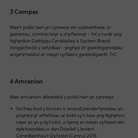
3 Cwmpas
Mae’r polisi hwn yn cynnwys ein cydweithwyr, is-
gwmnïau, contractwyr a chyflenwyr - fel y nodir yng
Nghynllun Datblygu Cynaliadwy a System Rheoli
Amgylchedd y sefydliad - ynghyd â’r gweithgareddau
angenrheidiol er mwyn cyflawni gweledigaeth TrC.
4 Amcanion
Mae amcanion allweddol y polisi hwn yn cynnwys:
Sicrhau bod y broses o wneud penderfyniadau yn
ystyried yr effeithiau ar bobl sy’n byw yng Nghymru
nawr ac yn y dyfodol, a hynny er mwyn cyflawni ein
dyletswyddau o dan Ddeddf Llesiant
Cenedlaethau’r Dyfodol (Cymru) 2015.