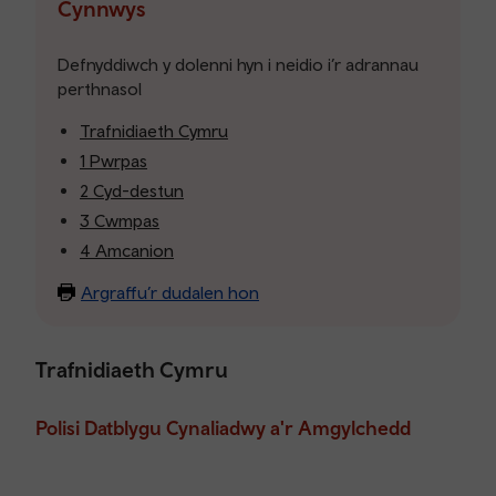
tabl
Cynnwys
cynnwys
Defnyddiwch y dolenni hyn i neidio i’r adrannau
perthnasol
Trafnidiaeth Cymru
1 Pwrpas
2 Cyd-destun
3 Cwmpas
4 Amcanion
Argraffu’r dudalen hon
Trafnidiaeth Cymru
Polisi Datblygu Cynaliadwy a'r Amgylchedd