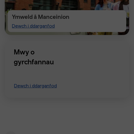
Ymweld â Manceinion
Visiting
Dewch i ddarganfod
Manchester
Mwy o
gyrchfannau
Dewch i ddarganfod