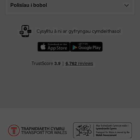
Polisïau i bobol
Cysylltu â ni ar gyfryngau cymdeithasol
Llwythwch Ap TfW Rail i lawr o’r Apple App St
Llwythwch Ap TfW Rail i lawr o’