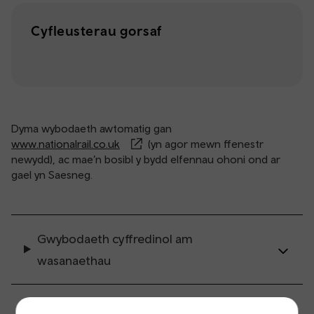
Cyfleusterau gorsaf
Dyma wybodaeth awtomatig gan
www.nationalrail.co.uk
(yn agor mewn ffenestr
newydd), ac mae’n bosibl y bydd elfennau ohoni ond ar
gael yn Saesneg.
Gwybodaeth cyffredinol am
wasanaethau
Prynu a chasglu tocynau