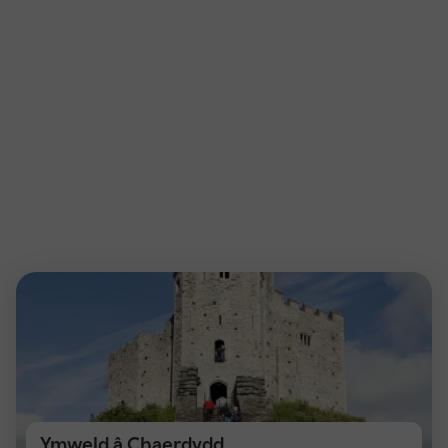
Ymweld â Chaerdydd