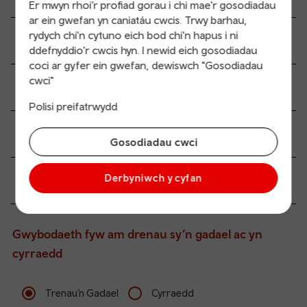
Er mwyn rhoi’r profiad gorau i chi mae'r gosodiadau
ar ein gwefan yn caniatáu cwcis. Trwy barhau,
rydych chi'n cytuno eich bod chi'n hapus i ni
Holl gyfleuterau’r orsaf
ddefnyddio'r cwcis hyn. I newid eich gosodiadau
coci ar gyfer ein gwefan, dewiswch "Gosodiadau
cwci"
Hygyrchedd a mynediad symudedd
Polisi preifatrwydd
Dolenni trafnidiaeth
Gosodiadau cwci
Derbyniwch y cyfan
Gwybodaeth i gwsmeriad
Gwybodaeth fyw am drenau sy’n gadael ac yn
cyrraedd
Trenau’n Gadael
Cyrraedd