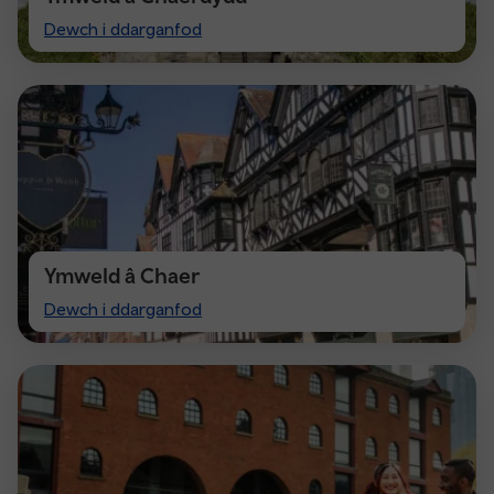
Visit
Dewch i ddarganfod
Cardiff
Ymweld â Chaer
Visit
Dewch i ddarganfod
Chester