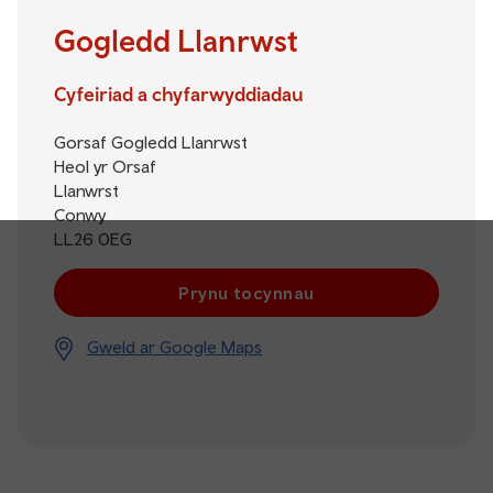
Gogledd Llanrwst
Cyfeiriad a chyfarwyddiadau
Gorsaf Gogledd Llanrwst
Heol yr Orsaf
Llanwrst
Conwy
LL26 0EG
Prynu tocynnau
Gweld ar Google Maps