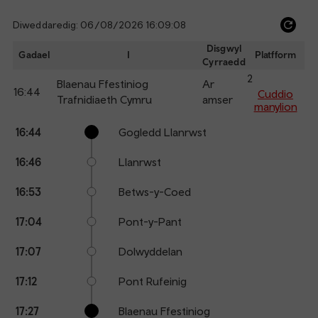
Diweddaredig: 06/08/2026 16:09:08
Ref
dep
Disgwyl
Gadael
I
Platfform
Cyrraedd
an
2
arr
Blaenau Ffestiniog
Ar
16:44
Cuddio
Trafnidiaeth Cymru
amser
manylion
Calling
Arrival
Station
16:44
Gogledd Llanrwst
points
time
name
16:46
Llanrwst
16:53
Betws-y-Coed
17:04
Pont-y-Pant
17:07
Dolwyddelan
17:12
Pont Rufeinig
17:27
Blaenau Ffestiniog