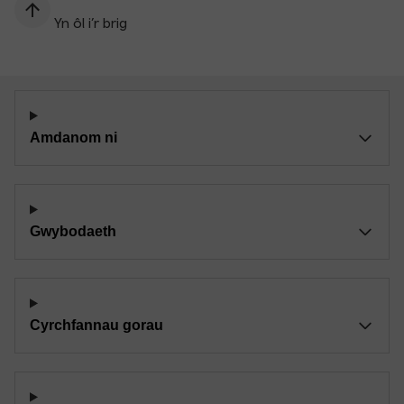
Yn ôl i’r brig
Amdanom ni
Gwybodaeth
Cyrchfannau gorau