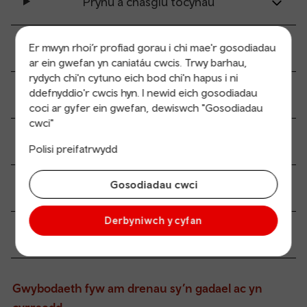
Prynu a chasglu tocynau
Er mwyn rhoi’r profiad gorau i chi mae'r gosodiadau
Holl gyfleuterau’r orsaf
ar ein gwefan yn caniatáu cwcis. Trwy barhau,
rydych chi'n cytuno eich bod chi'n hapus i ni
ddefnyddio'r cwcis hyn. I newid eich gosodiadau
Hygyrchedd a mynediad symudedd
coci ar gyfer ein gwefan, dewiswch "Gosodiadau
cwci"
Dolenni trafnidiaeth
Polisi preifatrwydd
Gosodiadau cwci
Gwybodaeth parcio
Derbyniwch y cyfan
Gwybodaeth i gwsmeriad
Gwybodaeth fyw am drenau sy’n gadael ac yn