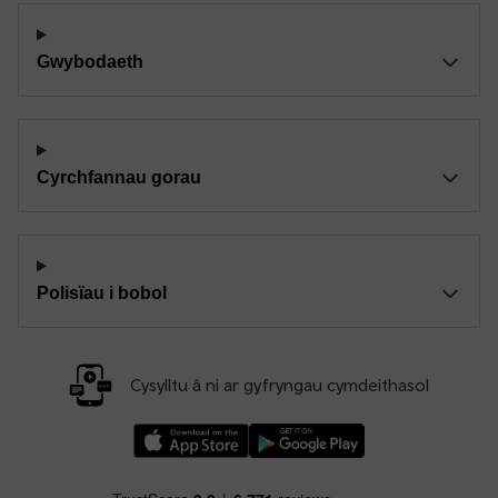
Gwybodaeth
Cyrchfannau gorau
Polisïau i bobol
Cysylltu â ni ar gyfryngau cymdeithasol
Llwythwch Ap TfW Rail i lawr o’r Apple App St
Llwythwch Ap TfW Rail i lawr o’