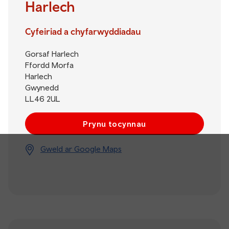
Harlech
Cyfeiriad a chyfarwyddiadau
Gorsaf Harlech
Ffordd Morfa
Harlech
Gwynedd
LL46 2UL
Prynu tocynnau
Gweld ar Google Maps