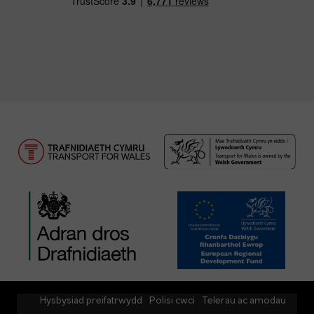
Hysbysiad preifatrwydd
Polisi cwci
Telerau ac amodau