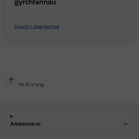
gyrchfannau
Dewch i ddarganfod
Yn ôl i’r brig
Amdanom ni