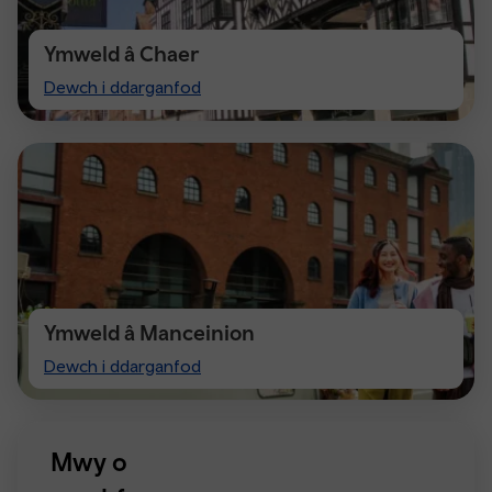
Ymweld â Chaer
Visit
Dewch i ddarganfod
Chester
Ymweld â Manceinion
Visiting
Dewch i ddarganfod
Manchester
Mwy o