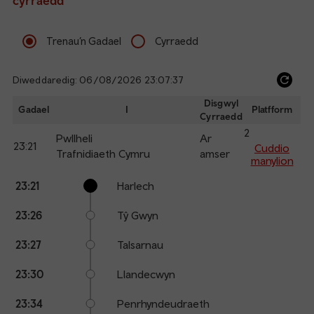
cyrraedd
Trenau’n Gadael
Cyrraedd
Diweddaredig: 06/08/2026 23:07:37
Ref
dep
Disgwyl
Gadael
I
Platfform
Cyrraedd
an
2
arr
Pwllheli
Ar
23:21
Cuddio
Trafnidiaeth Cymru
amser
manylion
The train is currently at Pwllheli.
Calling
Arrival
Station
23:21
Harlech
points
time
name
23:26
Tŷ Gwyn
23:27
Talsarnau
23:30
Llandecwyn
23:34
Penrhyndeudraeth