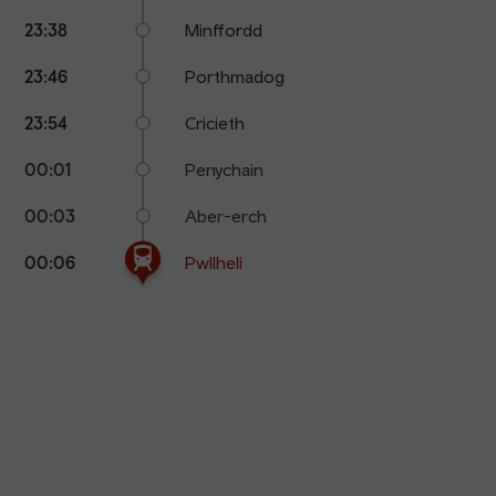
23:38
Minffordd
23:46
Porthmadog
23:54
Cricieth
00:01
Penychain
00:03
Aber-erch
00:06
Pwllheli