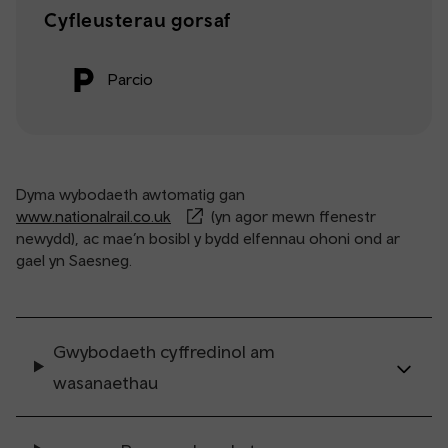
Cyfleusterau gorsaf
Parcio
Dyma wybodaeth awtomatig gan
www.nationalrail.co.uk
(yn agor mewn ffenestr
newydd), ac mae’n bosibl y bydd elfennau ohoni ond ar
gael yn Saesneg.
Gwybodaeth cyffredinol am
wasanaethau