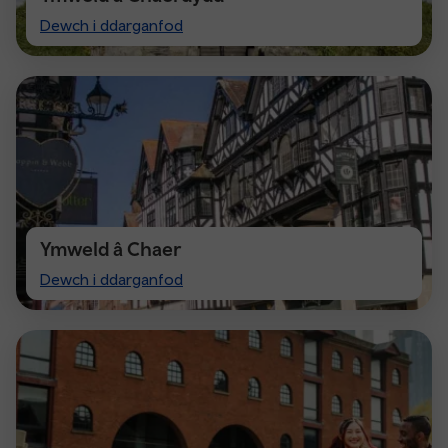
Visit
Dewch i ddarganfod
Cardiff
Ymweld â Chaer
Visit
Dewch i ddarganfod
Chester