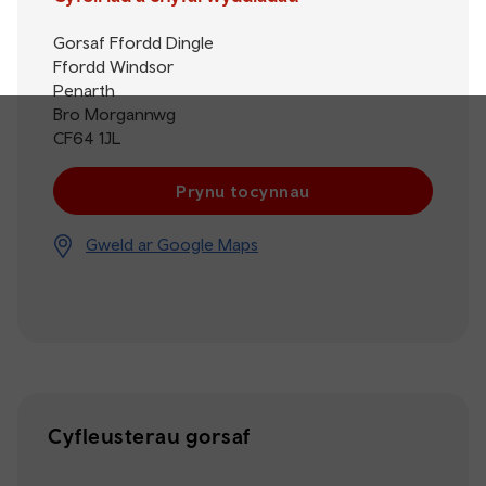
Gorsaf Ffordd Dingle
Ffordd Windsor
Penarth
Bro Morgannwg
CF64 1JL
Prynu tocynnau
Gweld ar Google Maps
Cyfleusterau gorsaf