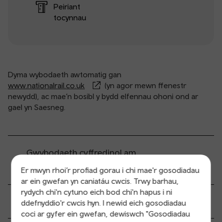
Peiriant
tocynnau
Dyma wybodaeth awtomatig gan
www.nationalrail.co.uk
(yn agor mewn ffenestr
newydd), ac mae’n bosibl y bydd elfennau ohoni ond ar
gael yn Saesneg.
Gwybodaeth cyffredinol am
wasanaethau
Er mwyn rhoi’r profiad gorau i chi mae'r gosodiadau
ar ein gwefan yn caniatáu cwcis. Trwy barhau,
rydych chi'n cytuno eich bod chi'n hapus i ni
Prynu a chasglu tocynau
ddefnyddio'r cwcis hyn. I newid eich gosodiadau
coci ar gyfer ein gwefan, dewiswch "Gosodiadau