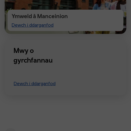
Ymweld â Manceinion
Visiting
Dewch i ddarganfod
Manchester
Mwy o
gyrchfannau
Dewch i ddarganfod