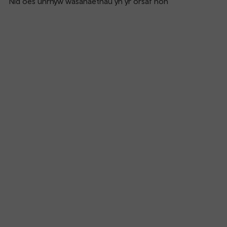
Nid oes unrhyw wasanaethau yn yr orsaf hon