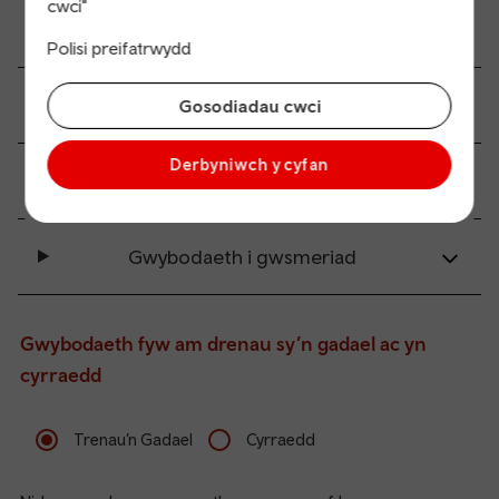
cwci"
Holl gyfleuterau’r orsaf
Polisi preifatrwydd
Hygyrchedd a mynediad symudedd
Gosodiadau cwci
Derbyniwch y cyfan
Dolenni trafnidiaeth
Gwybodaeth i gwsmeriad
Gwybodaeth fyw am drenau sy’n gadael ac yn
cyrraedd
Trenau’n Gadael
Cyrraedd