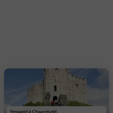
Ymweld â Chaerdydd