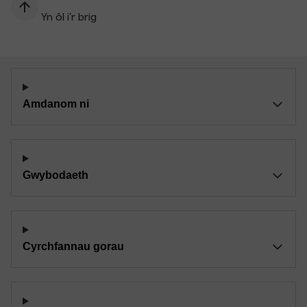
Yn ôl i’r brig
Amdanom ni
Gwybodaeth
Cyrchfannau gorau