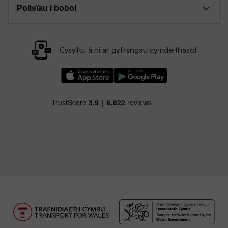
Polisïau i bobol
Cysylltu â ni ar gyfryngau cymdeithasol
Llwythwch Ap TfW Rail i lawr o’r Apple App St
Llwythwch Ap TfW Rail i lawr o’