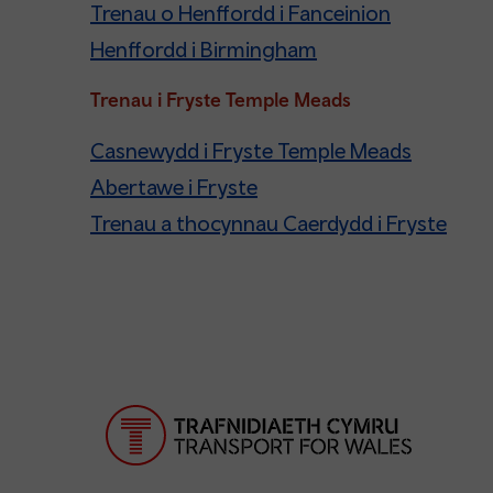
Trenau o Henffordd i Fanceinion
Henffordd i Birmingham
Trenau i Fryste Temple Meads
Casnewydd i Fryste Temple Meads
Abertawe i Fryste
Trenau a thocynnau Caerdydd i Fryste