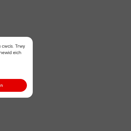
u cwcis. Trwy
 newid eich
an
sh