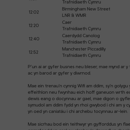
Trafnidiaeth Cymru
Birmingham New Street
12:02
LNR & WMR
Caer
12:20
Trafnidiaeth Cymru
Caerdydd Canolog
12:40
Trafnidiaeth Cymru
Manchester Piccadilly
12:52
Trafnidiaeth Cymru
P’un ai ar gyfer busnes neu bleser, mae mynd ar y t
ac yn barod ar gyfer y diwrnod.
Mae ein trenau’n cynnig Wifi am ddim, sy’n golygu y 
effeithlon neu fwynhau eich hoff ganeuon wrth ed
dewis eang o docynnau ar gael, mae digon o gyfleo
symudol am ddim fydd yn rhoi gwybod i chi am y cy
yn oed yn caniatáu i chi archebu tocynnau ar-lein.
Mae sicrhau bod ein teithwyr yn gyfforddus yn flaen