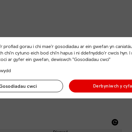
r profiad gorau i chi mae'r gosodiadau ar ein gwefan yn caniatá
h chi'n cytuno eich bod chi'n hapus i ni ddefnyddio'r cwcis hyn. I
oci ar gyfer ein gwefan, dewiswch "Gosodiadau cwci"
trwydd
Pwyntiau gwefru
Gosodiadau cwci
Derbyniwch y cyf
yn cyrraedd
Refre