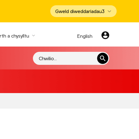
Gweld diweddariadau
3
th a chysylltu
English
Chwilio