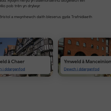
aidd. Rydym hefyd yn blaenoriaethu diogelwch ein
ilio pob trên yn drylwyr.
ristol a mwynhewch daith bleserus gyda Trafnidiaeth
ld â Chaer
Ymweld â Manceinio
Visiting
 i ddarganfod
Dewch i ddarganfod
ter
Manchester