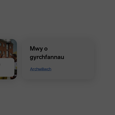
Mwy o
gyrchfannau
n
Archwiliwch