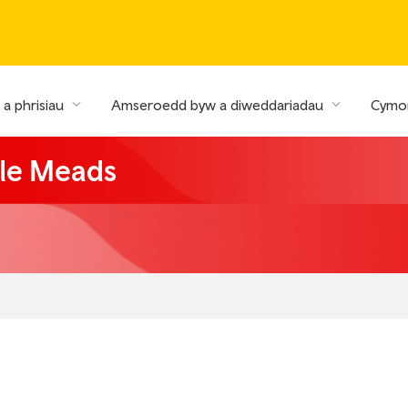
a phrisiau
Amseroedd byw a diweddariadau
Cymor
ple Meads