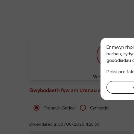
Er mwyn rhoi’
barhau, rydyc
gosodiadau c
Polisi preifa
Wi-Fi am ddim
Gwybodaeth fyw am drenau sy’n gadael ac 
Trenau’n Gadael
Cyrraedd
Diweddaredig: 09/08/2026 11:28:55