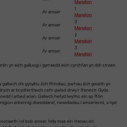
Manylion
1
Ar amser
Manylion
3
Ar amser
Manylion
2
Ar amser
Manylion
3
Ar amser
Manylion
rên yn eich galluogi i gyrraedd eich cyrchfan yn ddi-straen
gallwch chi gysylltu â’ch ffrindiau, parhau â’ch gwaith yn
rych ar brydferthwch cefn gwlad drwy’r ffenestr. Gyda
edd i arbed arian. Gallwch hefyd lwytho ein ap ffôn
nigion arbennig diweddaraf, newidiadau i amserlenni, a hyd
oriaeth i ni bob amser, felly mae ein trenau a’n