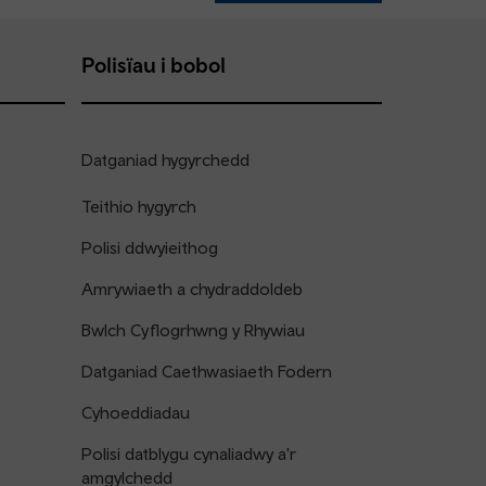
Polisïau i bobol
Datganiad hygyrchedd
Teithio hygyrch
Polisi ddwyieithog
Amrywiaeth a chydraddoldeb
Bwlch Cyflogrhwng y Rhywiau
Datganiad Caethwasiaeth Fodern
Cyhoeddiadau
Polisi datblygu cynaliadwy a'r
amgylchedd