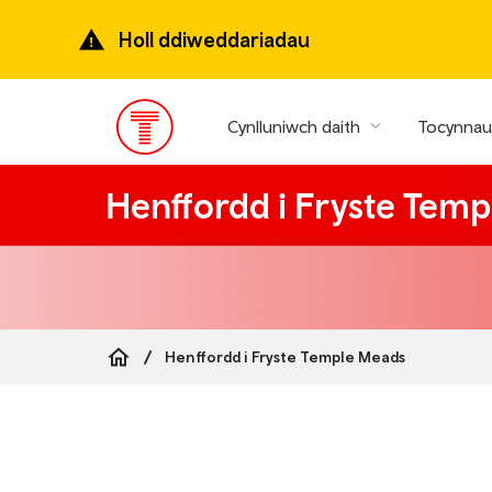
Mynd
ymlaen
Holl ddiweddariadau
i’r
prif
gynnwys
Cynlluniwch daith
Tocynnau 
Prif
ddewislen
Henffordd i Fryste Tem
Henffordd i Fryste Temple Meads
Breadcrumb