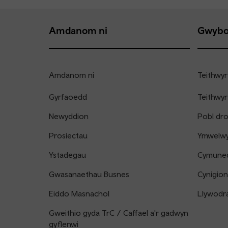
Amdanom ni
Gwybo
Amdanom ni
Teithwyr
Gyrfaoedd
Teithwyr
Newyddion
Pobl dr
Prosiectau
Ymwelwyr
Ystadegau
Cymune
Gwasanaethau Busnes
Cynigion
Eiddo Masnachol
Llywodr
Gweithio gyda TrC / Caffael a'r gadwyn
gyflenwi