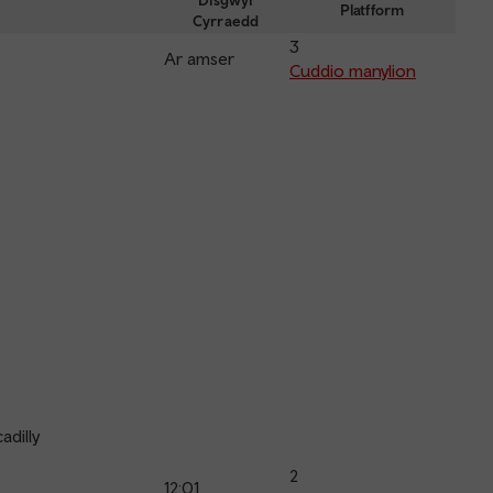
depar
Disgwyl
Platfform
Cyrraedd
and
3
arriva
Ar amser
Cuddio manylion
adilly
2
12:01