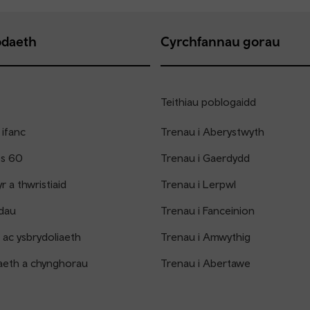
daeth
Cyrchfannau gorau
Teithiau poblogaidd
 ifanc
Trenau i Aberystwyth
os 60
Trenau i Gaerdydd
 a thwristiaid
Trenau i Lerpwl
dau
Trenau i Fanceinion
 ac ysbrydoliaeth
Trenau i Amwythig
aeth a chynghorau
Trenau i Abertawe