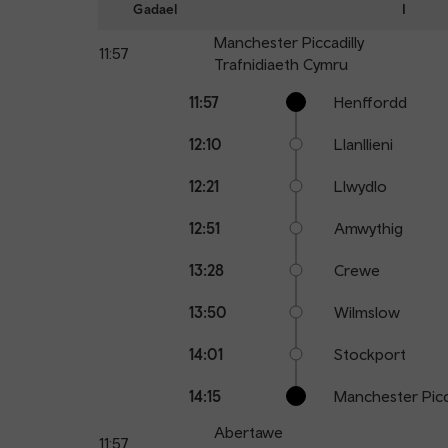
Gadael
I
Manchester Piccadilly
11:57
Trafnidiaeth Cymru
Calling
Arrival
Station
11:57
Henffordd
points
time
name
12:10
Llanllieni
12:21
Llwydlo
12:51
Amwythig
13:28
Crewe
13:50
Wilmslow
14:01
Stockport
14:15
Manchester Picc
Abertawe
11:57