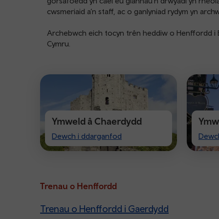
gorsafoedd yn cael eu glanhau’n drwyadl yn rheol
cwsmeriaid a’n staff, ac o ganlyniad rydym yn archw
Archebwch eich tocyn trên heddiw o Henffordd i B
Cymru.
Ymweld â Chaerdydd
Ymwe
Visit
Visit
Dewch i ddarganfod
Dewch
Cardiff
Ches
Trenau o Henffordd
Trenau o Henffordd i Gaerdydd