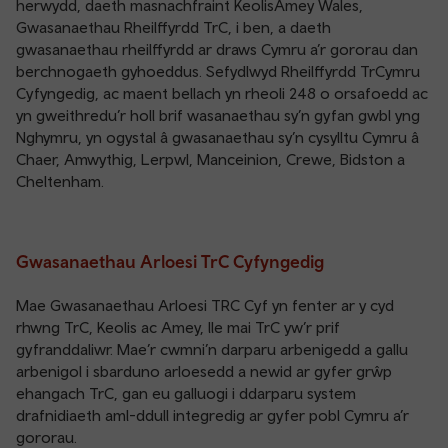
herwydd, daeth masnachfraint KeolisAmey Wales,
Gwasanaethau Rheilffyrdd TrC, i ben, a daeth
gwasanaethau rheilffyrdd ar draws Cymru a’r gororau dan
berchnogaeth gyhoeddus. Sefydlwyd Rheilffyrdd TrCymru
Cyfyngedig, ac maent bellach yn rheoli 248 o orsafoedd ac
yn gweithredu’r holl brif wasanaethau sy’n gyfan gwbl yng
Nghymru, yn ogystal â gwasanaethau sy’n cysylltu Cymru â
Chaer, Amwythig, Lerpwl, Manceinion, Crewe, Bidston a
Cheltenham.
Gwasanaethau Arloesi TrC Cyfyngedig
Mae Gwasanaethau Arloesi TRC Cyf yn fenter ar y cyd
rhwng TrC, Keolis ac Amey, lle mai TrC yw’r prif
gyfranddaliwr. Mae’r cwmni’n darparu arbenigedd a gallu
arbenigol i sbarduno arloesedd a newid ar gyfer grŵp
ehangach TrC, gan eu galluogi i ddarparu system
drafnidiaeth aml-ddull integredig ar gyfer pobl Cymru a’r
gororau.