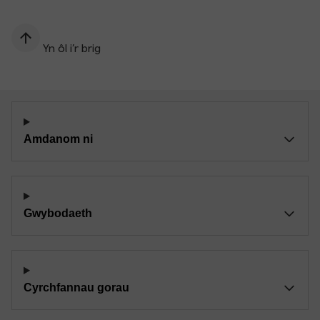
Yn ôl i’r brig
Amdanom ni
Gwybodaeth
Cyrchfannau gorau