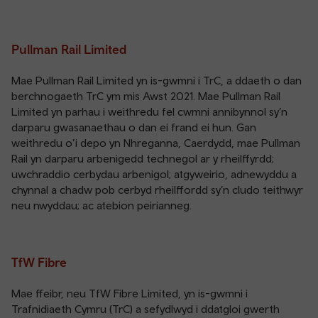
Pullman Rail Limited
Mae Pullman Rail Limited yn is-gwmni i TrC, a ddaeth o dan
berchnogaeth TrC ym mis Awst 2021. Mae Pullman Rail
Limited yn parhau i weithredu fel cwmni annibynnol sy’n
darparu gwasanaethau o dan ei frand ei hun. Gan
weithredu o’i depo yn Nhreganna, Caerdydd, mae Pullman
Rail yn darparu arbenigedd technegol ar y rheilffyrdd;
uwchraddio cerbydau arbenigol; atgyweirio, adnewyddu a
chynnal a chadw pob cerbyd rheilffordd sy’n cludo teithwyr
neu nwyddau; ac atebion peirianneg.
TfW Fibre
Mae ffeibr, neu TfW Fibre Limited, yn is-gwmni i
Trafnidiaeth Cymru (TrC) a sefydlwyd i ddatgloi gwerth