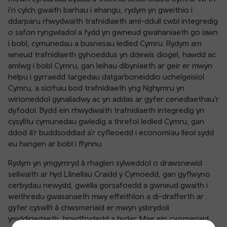
i’n cylch gwaith barhau i ehangu, rydym yn gweithio i
ddarparu rhwydwaith trafnidiaeth aml-ddull cwbl integredig
o safon ryngwladol a fydd yn gwneud gwahaniaeth go iawn
i bobl, cymunedau a busnesau ledled Cymru. Rydym am
wneud trafnidiaeth gyhoeddus yn ddewis diogel, hawdd ac
amlwg i bobl Cymru, gan leihau dibyniaeth ar geir er mwyn
helpu i gyrraedd targedau datgarboneiddio uchelgeisiol
Cymru, a sicrhau bod trafnidiaeth yng Nghymru yn
wirioneddol gynaliadwy ac yn addas ar gyfer cenedlaethau’r
dyfodol. Bydd ein rhwydwaith trafnidiaeth integredig yn
cysylltu cymunedau gwledig a threfol ledled Cymru, gan
ddod â’r buddsoddiad a’r cyfleoedd i economïau lleol sydd
eu hangen ar bobl i ffynnu.
Rydym yn ymgymryd â rhaglen sylweddol o drawsnewid
seilwaith ar hyd Llinellau Craidd y Cymoedd, gan gyflwyno
cerbydau newydd, gwella gorsafoedd a gwneud gwaith i
weithredu gwasanaeth mwy effeithlon a di-drafferth ar
gyfer cyswllt â chwsmeriaid er mwyn ysbrydoli
ymddiriedaeth, brwdfrydedd a hyder. Mae ein cwsmeriaid