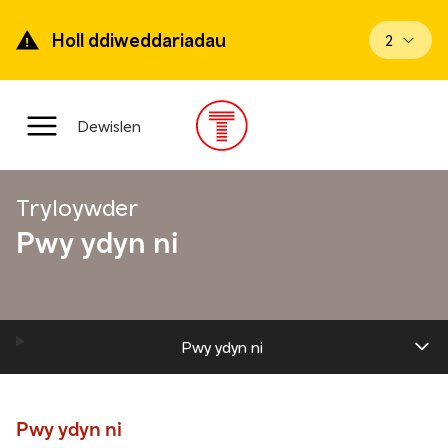
Mynd
ymlaen
Holl ddiweddariadau
Gweld di
2
i’r
prif
gynnwys
Prif
Dewislen
ddewislen
Tryloywder
Pwy ydyn ni
Pwy ydyn ni
Pwy ydyn ni