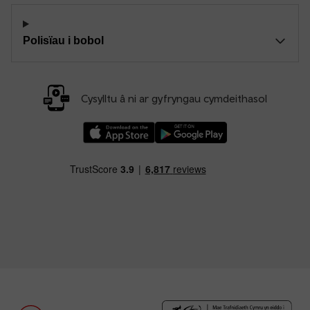
Polisïau i bobol
Cysylltu â ni ar gyfryngau cymdeithasol
Llwythwch Ap TfW Rail i lawr o’r Apple App St
Llwythwch Ap TfW Rail i lawr o’