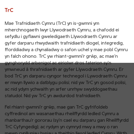
TrC
Mae Trafnidiaeth Cymru (TrC) yn is-gwmni ym
mherchnogaeth lwyr Llywodraeth Cymru, a chafodd ei
sefydlu i gyflawni gweledigaeth Llywodraeth Cymru ar
gyfer darparu rhwydwaith trafnidiaeth diogel, integredig,
fforddiadwy a chynaliadwy o safon uchel y mae pobl Cymru
yn falch ohono. TrC yw rhiant-gwmni’r grŵp, ac mae’n
gynghorydd arbenigol ac eiriolwr dros faterion sy’n
ymwneud â thrafnidiaeth ar gyfer Llywodraeth Cymru. Er
bod TrC yn darparu cyngor technegol i Lywodraeth Cymru
er mwyn llywio a datblygu polisi; nid yw TrC yn gosod polisi,
ac nid ydym ychwaith yn arfer unrhyw swyddogaethau
statudol. Nid yw TrC yn awdurdod trafnidiaeth.
Fel rhiant-gwmni’r grŵp, mae gan TrC gyfrifoldeb
cyffredinol am wasanaethau rheilffyrdd ledled Cymru a
rhanbarthau’r gororau (sy’n cael eu darparu gan Rheilffyrdd
TrC Cyfyngedig); ac rydym yn cymryd mwy a mwy o ran
mewn cynlluniau bysiau a theithio llesol ledled Cymru. Wrth