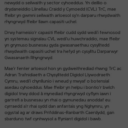
newydd o seilwaith y sector cyhoeddus. Yn deillio o
drydaneiddio Llinellau Craidd y Cymoedd (CVL) TrC, mae
ffeibr yn gwmni seilwaith arloesol sy'n darparu rhwydwaith
rhyngrwyd ffeibr llawn capasiti uchel.
Drwy harneisio'r capasiti ffeibr cudd sydd wedi'i fewnosod
yn systemau signalau CVL wedi'u huwchraddio, mae ffeibr
yn grymuso busnesau gyda gwasanaethau cysylltedd
rhwydwaith capasiti uchel tra hefyd yn cysylltu Darparwyr
Gwasanaeth Rhyngrwyd.
Mae'r fenter arloesol hon yn gydweithrediad rhwng TrC ac
Adran Trafnidiaeth a Chysylltedd Digidol Llywodraeth
Cymru, wedi'i chynllunio i wneud y mwyaf o botensial
asedau cyhoeddus. Mae ffeibr yn helpu i bontio'r bwlch
digidol trwy ddod â mynediad rhyngrwyd cyflym iawn i
gartrefi a busnesau yn rhai o gymunedau anoddaf eu
cyrraedd a'r rhai sydd dan anfantais yng Nghymru, yn
ogystal ag ar draws Prifddinas-Ranbarth Caerdydd, gan
sbarduno twf cynhwysol a ffyniant digidol i bawb.