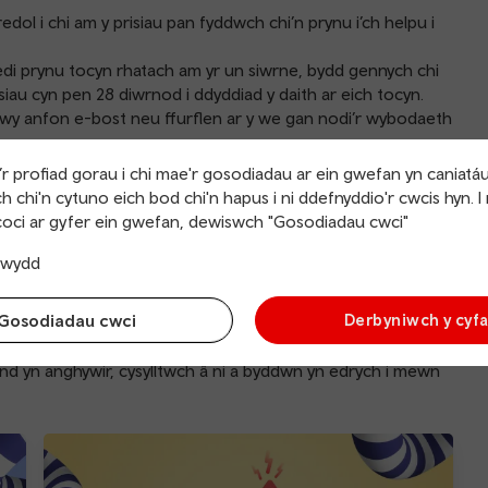
ol i chi am y prisiau pan fyddwch chi’n prynu i’ch helpu i
edi prynu tocyn rhatach am yr un siwrne, bydd gennych chi
siau cyn pen 28 diwrnod i ddyddiad y daith ar eich tocyn.
drwy anfon
e-bost
neu
ffurflen
ar y we gan nodi’r wybodaeth
r profiad gorau i chi mae'r gosodiadau ar ein gwefan yn caniatá
h chi'n cytuno eich bod chi'n hapus i ni ddefnyddio'r cwcis hyn. I
oci ar gyfer ein gwefan, dewiswch "Gosodiadau cwci"
trwydd
n berthnasol i’r tocynnau a brynwyd ar ein gwefan neu ap,
cynnau. Nid yw’n berthnasol i
deithiau talu wrth fynd
.
Gosodiadau cwci
Derbyniwch y cyf
 sicrhau y byddwn yn dod o hyd i’r tocyn cyfwerth a thocyn
ynd yn anghywir,
cysylltwch â ni
a byddwn yn edrych i mewn