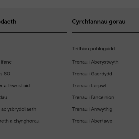
daeth
Cyrchfannau gorau
Teithiau poblogaidd
 ifanc
Trenau i Aberystwyth
os 60
Trenau i Gaerdydd
 a thwristiaid
Trenau i Lerpwl
dau
Trenau i Fanceinion
 ac ysbrydoliaeth
Trenau i Amwythig
aeth a chynghorau
Trenau i Abertawe