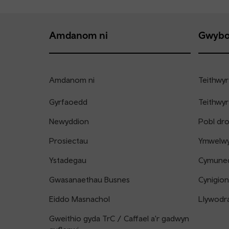
Amdanom ni
Gwybo
Amdanom ni
Teithwyr
Gyrfaoedd
Teithwyr
Newyddion
Pobl dr
Prosiectau
Ymwelwyr
Ystadegau
Cymune
Gwasanaethau Busnes
Cynigion
Eiddo Masnachol
Llywodr
Gweithio gyda TrC / Caffael a'r gadwyn