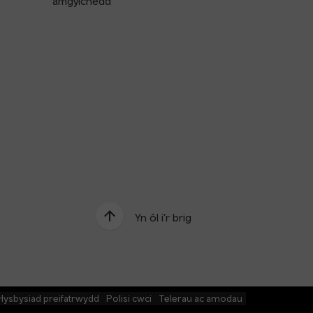
amgylchedd
Yn ôl i’r brig
Hysbysiad preifatrwydd
Polisi cwci
Telerau ac amodau