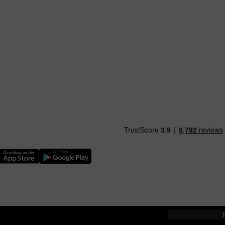
ythwch Ap TfW Rail i lawr o’r Apple App Store
Llwythwch Ap TfW Rail i lawr o’r Google Play Store