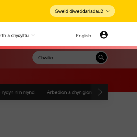
Gweld diweddariadau
2
th a chysylltu
English
Chwilio
e rydyn ni’n mynd
Arbedion a chynigion