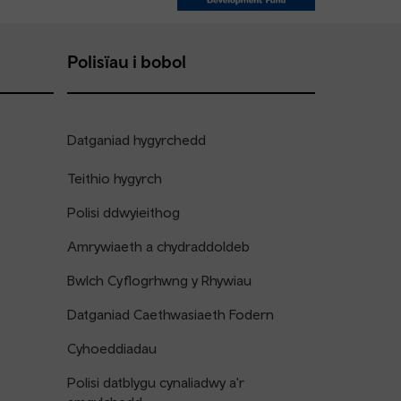
Polisïau i bobol
Datganiad hygyrchedd
Teithio hygyrch
Polisi ddwyieithog
Amrywiaeth a chydraddoldeb
Bwlch Cyflogrhwng y Rhywiau
Datganiad Caethwasiaeth Fodern
Cyhoeddiadau
Polisi datblygu cynaliadwy a'r