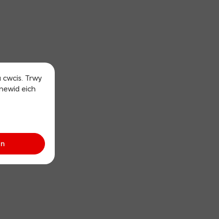
u cwcis. Trwy
 newid eich
an