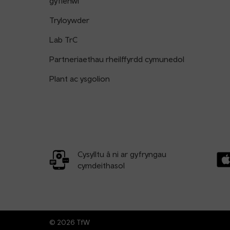
gyflenwi
Tryloywder
Lab TrC
Partneriaethau rheilffyrdd cymunedol
Plant ac ysgolion
Cysylltu â ni ar gyfryngau
cymdeithasol
Llw
© 2026 TfW