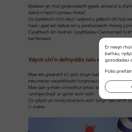
Byddwn yn rhoi gwybodaeth gywir, amserol a chyfred
ddod o hyd i’n prisiau rhataf.
Os byddwch chi’n dod i wybod y gallech chi fod w
hawl i gael ad-daliad am y gwahaniaeth rhwng y pri
Cysylltwch â’n hadran Cysylltiadau Cwsmeriaid ni 
berthnasol.
Er mwyn rhoi’
barhau, rydyc
Ydych chi’n defnyddio talu wrth fynd?
gosodiadau c
Polisi preifa
Mae ein gwarant o’r pris tocyn isaf sydd ar gael y
neu mewn swyddfeydd tocynnau neu beiriannau to
Mae gan y rhain strwythur prisio ar wahân er mwyn
‘unrhyw bryd’ ar gyfer eich taith.
Os ydych yn credu bod pris eich tocyn talu wrth f
i’r mater.