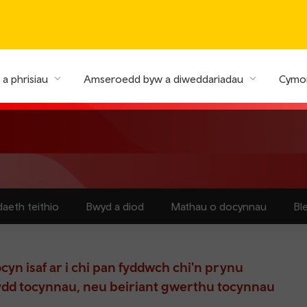
a phrisiau
Amseroedd byw a diweddariadau
Cymor
aeth teithio
Bwyd a diod
Mathau o docynnau
Bl
cyn isaf ar i chi pan fyddwch chi'n prynu
ydd tocynnau, neu beiriant gwerthu tocynnau