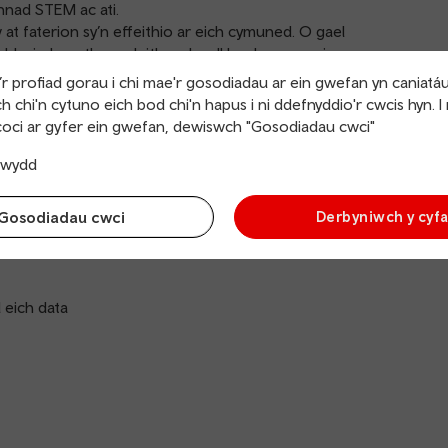
nnad STEM ac ati.
at faterion sy’n effeithio ar eich cymuned. O gael
ymddygiad gwrthgymdeithasol, gall hwyluso sgyrsiau am
id gwirioneddol a gwella bywydau pobl ar lawr gwlad.
r profiad gorau i chi mae'r gosodiadau ar ein gwefan yn caniatá
hwyluso trafodaeth agored am drafnidiaeth a gallant ein
h chi'n cytuno eich bod chi'n hapus i ni ddefnyddio'r cwcis hyn. I
 Bydd gan hwyluswyr fynediad at:
oci ar gyfer ein gwefan, dewiswch "Gosodiadau cwci"
trwydd
waith y flwyddyn
Gosodiadau cwci
Derbyniwch y cyf
rorau
diaeth Cymru yn eich rhanbarth
 eich data