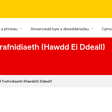
a phrisiau
Amseroedd byw a diweddariadau
Cymor
afnidiaeth (Hawdd Ei Ddeall)
Trafnidiaeth (Hawdd Ei Ddeall)