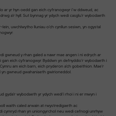
o ar yr hyn oedd gan eich cyfranogwyr i’w ddweud, ac
drwg a’r hyll. Sut bynnag yr ydych wedi casglu’r wybodaeth
lein, uwchlwytho lluniau o’ch cynllun sesiwn, yn ogystal
anogwyr.
edi gwneud y rhan galed a nawr mae angen i ni edrych ar
 ni gan eich cyfranogwyr. Byddwn yn defnyddio’r wybodaeth i
Cymru am eich barn, eich pryderon a’ch gobeithion. Mae’r
dd yn gwneud gwahaniaeth gwirioneddol.
 gyda’r wybodaeth yr ydych wedi’i rhoi i ni er mwyn i
oll waith caled arwain at rwystredigaeth ac
edi cymryd rhan yn uniongyrchol neu wedi cefnogi unrhyw