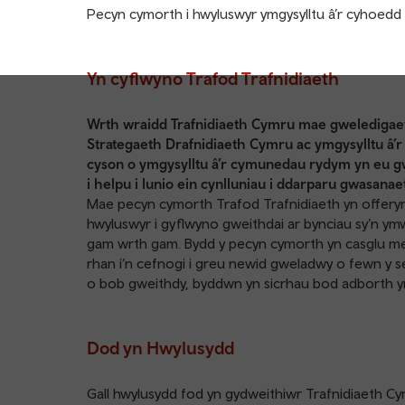
Pecyn cymorth i hwyluswyr ymgysylltu â’r cyhoedd
Yn cyflwyno Trafod Trafnidiaeth
Wrth wraidd Trafnidiaeth Cymru mae gweledigaeth
Strategaeth Drafnidiaeth Cymru ac ymgysylltu â’
cyson o ymgysylltu â’r cymunedau rydym yn eu gw
i helpu i lunio ein cynlluniau i ddarparu gwasana
Mae pecyn cymorth Trafod Trafnidiaeth yn offeryn
hwyluswyr i gyflwyno gweithdai ar bynciau sy’n y
gam wrth gam. Bydd y pecyn cymorth yn casglu med
rhan i’n cefnogi i greu newid gweladwy o fewn y se
o bob gweithdy, byddwn yn sicrhau bod adborth yn
Dod yn Hwylusydd
Gall hwylusydd fod yn gydweithiwr Trafnidiaeth Cy