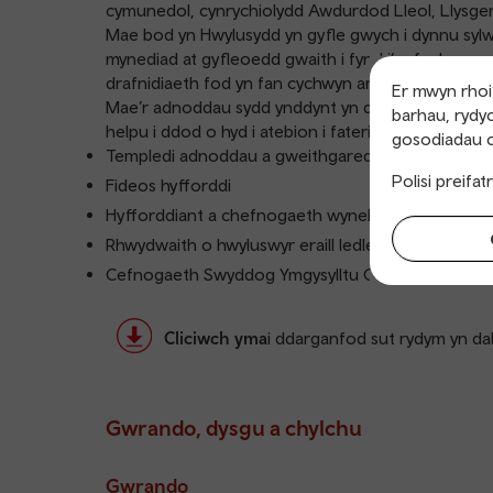
cymunedol, cynrychiolydd Awdurdod Lleol, Llysge
Mae bod yn Hwylusydd yn gyfle gwych i dynnu sylw 
mynediad at gyfleoedd gwaith i fynd i’r afael ag 
drafnidiaeth fod yn fan cychwyn ar gyfer creu new
Er mwyn rhoi’
Mae’r adnoddau sydd ynddynt yn darparu’r offer i 
barhau, rydyc
helpu i ddod o hyd i atebion i faterion cymunedol.
gosodiadau c
Templedi adnoddau a gweithgaredd
Polisi preifa
Fideos hyfforddi
Hyfforddiant a chefnogaeth wyneb yn wyneb ddwy
Rhwydwaith o hwyluswyr eraill ledled Cymru a’r Go
Cefnogaeth Swyddog Ymgysylltu Cymunedol Trafni
Cliciwch yma
i ddarganfod sut rydym yn dal
Gwrando, dysgu a chylchu
Gwrando