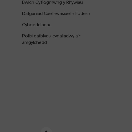
Bwlch Cyflogrhwng y Rhywiau
Datganiad Caethwasiaeth Fodern
Cyhoeddiadau
Polisi datblygu cynaliadwy a'r
amgylchedd