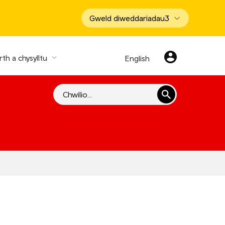
Gweld diweddariadau
3
th a chysylltu
English
Chwilio