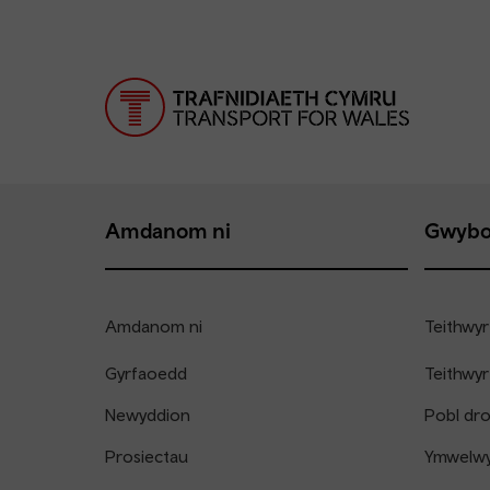
Amdanom ni
Gwybo
Amdanom ni
Teithwyr
Gyrfaoedd
Teithwyr
Newyddion
Pobl dr
Prosiectau
Ymwelwyr