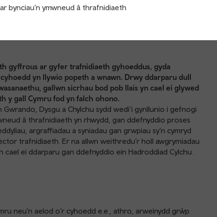
 ar bynciau’n ymwneud â thrafnidiaeth
 gyffrous ar gyfer trafnidiaeth gyhoeddus, gyda
r cyhoedd yn llywio popeth a wnawn. Drwy ddarparu dull
asanaethu, gallwn sicrhau bod pob llais yn cael ei glywed
eth y gall Cymru fod yn falch ohono.
 Gwrando, Dysgu a Chylchu sydd wedi’i gynllunio i gefnogi
mwneud â thrafnidiaeth yn rhwydd, gan ddefnyddio proses
dyliau, argraffiadau a syniadau gan grwpiau sy’n cymryd
ctor trafnidiaeth. Er na allwn weithredu’r holl awgrymiadau
 cael ei ddarparu gan ddefnyddio ein Hadroddiad Cylchu.
mru neu’n aelod o’r cyhoedd e.e., athro, arweinydd grŵp