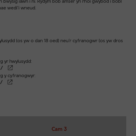
 bwysig iawn i ni. Rydym bob amser yn rhoi gwybod i bobl
mae wedi’i wneud.
wylusydd (os yw o dan 18 oed) neu’r cyfranogwr (os yw dros
g yr hwylusydd:
E/
wg y cyfranogwyr:
Q/
Cam 3