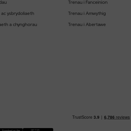
dau
Trenau i Fanceinion
 ac ysbrydoliaeth
Trenau i Amwythig
aeth a chynghorau
Trenau i Abertawe