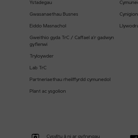
Ystadegau
Cymune
Gwasanaethau Busnes
Cynigion
Eiddo Masnachol
Llywodr
Gweithio gyda TrC / Caffael a'r gadwyn
gyflenwi
Tryloywder
Lab TrC
Partneriaethau rheilffyrdd cymunedol
Plant ac ysgolion
Cysylltu â ni ar gyfryngau