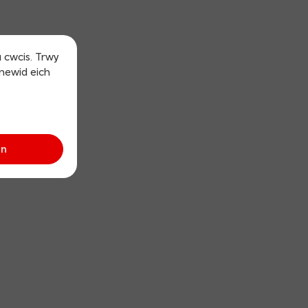
u cwcis. Trwy
 newid eich
an