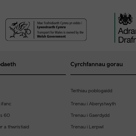
daeth
Cyrchfannau gorau
Teithiau poblogaidd
 ifanc
Trenau i Aberystwyth
os 60
Trenau i Gaerdydd
 a thwristiaid
Trenau i Lerpwl