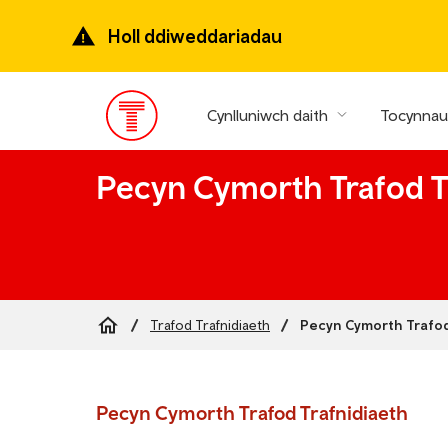
Mynd
ymlaen
Holl ddiweddariadau
i’r
prif
gynnwys
Cynlluniwch daith
Tocynnau 
Prif
ddewislen
Pecyn Cymorth Trafod Tr
Pecyn Cymorth Trafod 
Trafod Trafnidiaeth
Breadcrumb
Pecyn Cymorth Trafod Trafnidiaeth