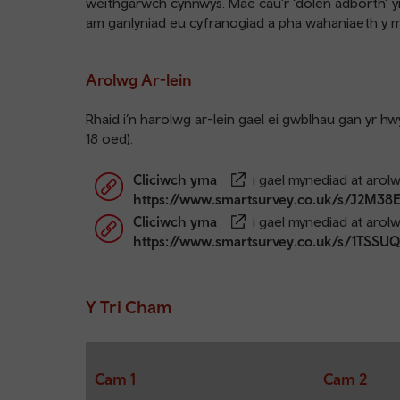
weithgarwch cynnwys. Mae cau’r ‘dolen adborth’ yn
am ganlyniad eu cyfranogiad a pha wahaniaeth y 
Arolwg Ar-lein
Rhaid i’n harolwg ar-lein gael ei gwblhau gan yr h
18 oed).
Cliciwch yma
i gael mynediad at arolw
https://www.smartsurvey.co.uk/s/J2M38
Cliciwch yma
i gael mynediad at arol
https://www.smartsurvey.co.uk/s/1TSSU
Y Tri Cham
Cam 1
Cam 2