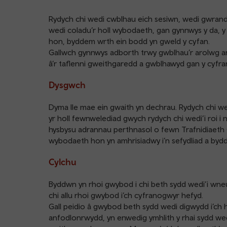
Rydych chi wedi cwblhau eich sesiwn, wedi gwrand
wedi coladu’r holl wybodaeth, gan gynnwys y da, y 
hon, byddem wrth ein bodd yn gweld y cyfan.
Gallwch gynnwys adborth trwy gwblhau’r arolwg ar-
â’r taflenni gweithgaredd a gwblhawyd gan y cyfr
Dysgwch
Dyma lle mae ein gwaith yn dechrau. Rydych chi w
yr holl fewnwelediad gwych rydych chi wedi’i roi i
hysbysu adrannau perthnasol o fewn Trafnidiaeth 
wybodaeth hon yn amhrisiadwy i’n sefydliad a by
Cylchu
Byddwn yn rhoi gwybod i chi beth sydd wedi’i wneud
chi allu rhoi gwybod i’ch cyfranogwyr hefyd.
Gall peidio â gwybod beth sydd wedi digwydd i’ch h
anfodlonrwydd, yn enwedig ymhlith y rhai sydd w