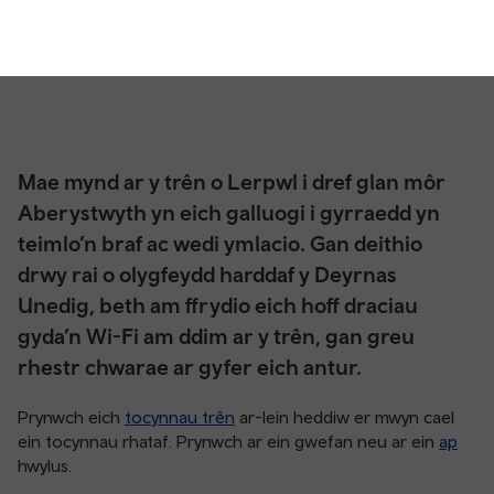
Mae mynd ar y trên o Lerpwl i dref glan môr
Aberystwyth yn eich galluogi i gyrraedd yn
teimlo’n braf ac wedi ymlacio. Gan deithio
drwy rai o olygfeydd harddaf y Deyrnas
Unedig, beth am ffrydio eich hoff draciau
gyda’n Wi-Fi am ddim ar y trên, gan greu
rhestr chwarae ar gyfer eich antur.
Prynwch eich
tocynnau trên
ar-lein heddiw er mwyn cael
ein tocynnau rhataf. Prynwch ar ein gwefan neu ar ein
ap
hwylus.