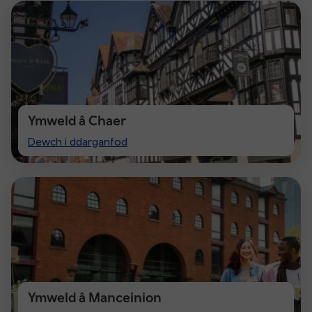
Ymweld â Chaer
Visit
Dewch i ddarganfod
Chester
Ymweld â Manceinion