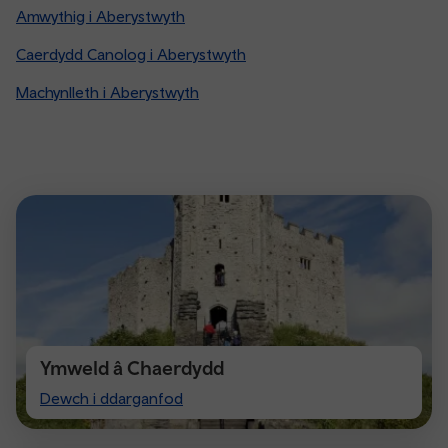
Amwythig i Aberystwyth
Caerdydd Canolog i Aberystwyth
Machynlleth i Aberystwyth
Ymweld â Chaerdydd
Visit
Dewch i ddarganfod
Cardiff