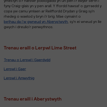
ymestyn o’r harbwr poblogaidd yn un pen i’r llwybr serth i
fyny Craig-glais yn y pen arall. Y ffordd hawsaf o gyrraedd y
copa yw camu ymlaen ar Reilffordd Drydan y Graig sy’n
rhedeg o waelod y bryn i’r brig. Mae cymaint o
bethau da i’w gwneud yn Aberystwyth
, sy’n ei wneud yn lle
gwych i dreulio’r penwythnos.
Trenau eraill o Lerpwl Lime Street
Trenau o Lerpwl i Gaerdydd
Lerpwl i Gaer
Lerpwl i Amwythig
Trenau eraill i Aberystwyth