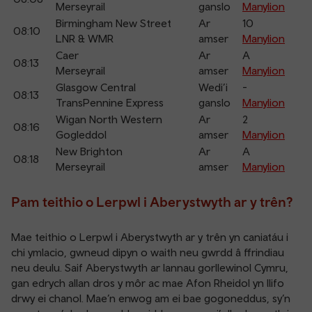
Merseyrail
ganslo
Manylion
Birmingham New Street
Ar
10
08:10
LNR & WMR
amser
Manylion
Caer
Ar
A
08:13
Merseyrail
amser
Manylion
Glasgow Central
Wedi’i
-
08:13
TransPennine Express
ganslo
Manylion
Wigan North Western
Ar
2
08:16
Gogleddol
amser
Manylion
New Brighton
Ar
A
08:18
Merseyrail
amser
Manylion
Pam teithio o Lerpwl i Aberystwyth ar y trên?
Mae teithio o Lerpwl i Aberystwyth ar y trên yn caniatáu i
chi ymlacio, gwneud dipyn o waith neu gwrdd â ffrindiau
neu deulu. Saif Aberystwyth ar lannau gorllewinol Cymru,
gan edrych allan dros y môr ac mae Afon Rheidol yn llifo
drwy ei chanol. Mae’n enwog am ei bae gogoneddus, sy’n