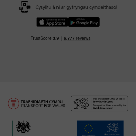
Cysylltu â ni ar gyfryngau cymdeithasol
Llwythwch Ap TfW Rail i lawr o’r Apple App St
Llwythwch Ap TfW Rail i lawr o’