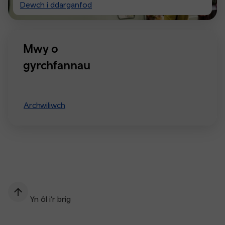
Visiting
Dewch i ddarganfod
Manchester
Mwy o
gyrchfannau
Archwiliwch
Yn ôl i’r brig