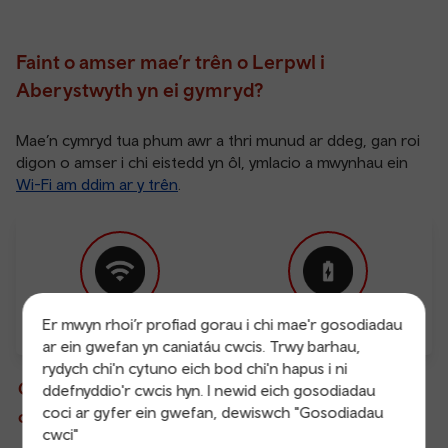
Faint o amser mae’r trên o Lerpwl i
Aberystwyth yn ei gymryd?
Mae’n cymryd tua phum awr a thri munud ar ddeg, gan roi
digon o amser i chi eistedd yn ôl, ymlacio a mwynhau ein
Wi-Fi am ddim ar y trên
.
Er mwyn rhoi’r profiad gorau i chi mae'r gosodiadau
Wi-Fi am ddim
Pwyntiau gwefru
ar ein gwefan yn caniatáu cwcis. Trwy barhau,
rydych chi'n cytuno eich bod chi'n hapus i ni
Gwybodaeth fyw am drenau sy’n gadael ac yn
ddefnyddio'r cwcis hyn. I newid eich gosodiadau
coci ar gyfer ein gwefan, dewiswch "Gosodiadau
cyrraedd
cwci"