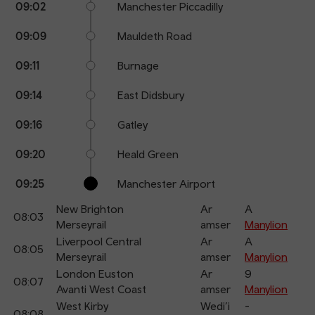
09:02
Manchester Piccadilly
09:09
Mauldeth Road
09:11
Burnage
09:14
East Didsbury
09:16
Gatley
09:20
Heald Green
09:25
Manchester Airport
New Brighton
Ar
A
08:03
Merseyrail
amser
Manylion
Liverpool Central
Ar
A
08:05
Merseyrail
amser
Manylion
London Euston
Ar
9
08:07
Avanti West Coast
amser
Manylion
West Kirby
Wedi’i
-
08:08