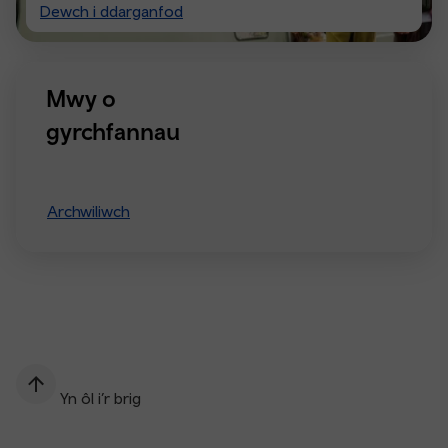
Visiting
Dewch i ddarganfod
Manchester
Mwy o
gyrchfannau
Archwiliwch
Yn ôl i’r brig