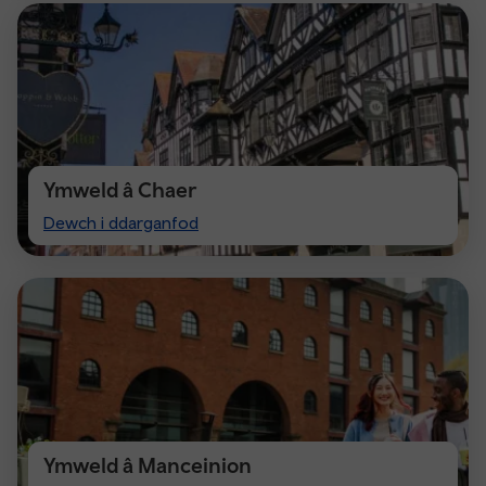
Ymweld â Chaer
Visit
Dewch i ddarganfod
Chester
Ymweld â Manceinion