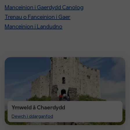
Manceinion i Gaerdydd Canolog
Trenau o Fanceinion i Gaer
Manceinion i Landudno
Ymweld â Chaerdydd
Visit
Dewch i ddarganfod
Cardiff