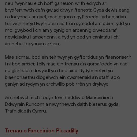
neu fwynhau eich hoff ganeuon wrth edrych ar
brydferthwch cefn gwlad drwy’r ffenestr. Gyda dewis eang
o docynnau ar gael, mae digon o gyfleoedd i arbed arian.
Gallwch hefyd lwytho ein ap ffôn symudol am ddim fydd yn
rhoi gwybod i chi am y cynigion arbennig diweddaraf,
newidiadau i amserlenni, a hyd yn oed yn caniatáu i chi
archebu tocynnau ar-lein.
Mae sicrhau bod ein teithwyr yn gyfforddus yn flaenoriaeth
i ni bob amser, felly mae ein trenau a’n gorsafoedd yn cael
eu glanhau’n drwyadl yn rheolaidd. Rydym hefyd yn
blaenoriaethu diogelwch ein cwsmeriaid a’n staff, ac o
ganlyniad rydym yn archwilio pob trên yn drylwyr.
Archebwch eich tocyn trên heddiw o Manceinion i
Ddwyrain Runcorn a mwynhewch daith bleserus gyda
Trafnidiaeth Cymru.
Trenau o Fanceinion Piccadilly