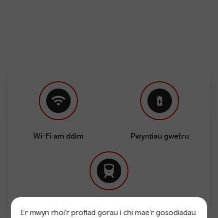
Wi-Fi am ddim
Pwyntiau gwefru
Uniongyrchol
Er mwyn rhoi’r profiad gorau i chi mae'r gosodiadau