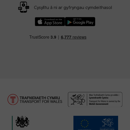
Cysylltu â ni ar gyfryngau cymdeithasol
Llwythwch Ap TfW Rail i lawr o’r Apple App St
Llwythwch Ap TfW Rail i lawr o’