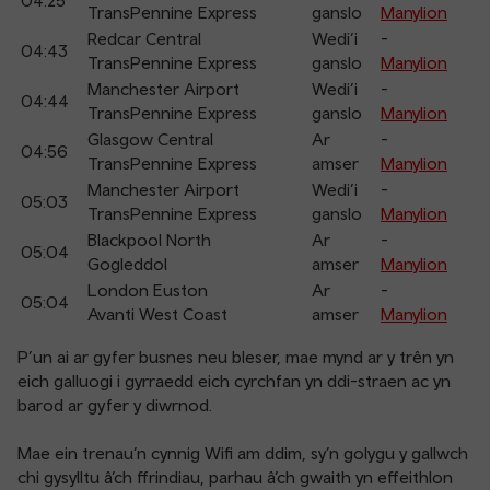
04:25
TransPennine Express
ganslo
Manylion
Redcar Central
Wedi’i
-
04:43
TransPennine Express
ganslo
Manylion
Manchester Airport
Wedi’i
-
04:44
TransPennine Express
ganslo
Manylion
Glasgow Central
Ar
-
04:56
TransPennine Express
amser
Manylion
Manchester Airport
Wedi’i
-
05:03
TransPennine Express
ganslo
Manylion
Blackpool North
Ar
-
05:04
Gogleddol
amser
Manylion
London Euston
Ar
-
05:04
Avanti West Coast
amser
Manylion
P’un ai ar gyfer busnes neu bleser, mae mynd ar y trên yn
eich galluogi i gyrraedd eich cyrchfan yn ddi-straen ac yn
barod ar gyfer y diwrnod.
Mae ein trenau’n cynnig Wifi am ddim, sy’n golygu y gallwch
chi gysylltu â’ch ffrindiau, parhau â’ch gwaith yn effeithlon