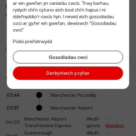
ar ein gwefan yn caniatáu cwcis. Trwy barhau,
Gwybodaeth fyw am drenau sy’n gadael ac yn
rydych chi'n cytuno eich bod chi'n hapus i ni
cyrraedd
ddefnyddio'r cwcis hyn. I newid eich gosodiadau
coci ar gyfer ein gwefan, dewiswch "Gosodiadau
cwci"
Trenau’n Gadael
Cyrraedd
Polisi preifatrwydd
Diweddaredig: 07/08/2026 03:27:12
Ref
Gosodiadau cwci
dep
Disgwyl
Gadael
I
Platfform
Cyrraedd
an
-
arr
Derbyniwch y cyfan
Manchester Airport
Wedi’i
03:44
Cuddio
TransPennine Express
ganslo
manylion
Calling
Arrival
Station
03:44
Manchester Piccadilly
points
time
name
03:57
Manchester Airport
Manchester Airport
Wedi’i
-
04:00
TransPennine Express
ganslo
Manylion
Scarborough
Wedi’i
-