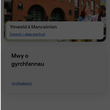
Ymweld â Manceinion
Visiting
Dewch i ddarganfod
Manchester
Mwy o
gyrchfannau
Archwiliwch