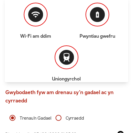
Wi-Fi am ddim
Pwyntiau gwefru
Uniongyrchol
Gwybodaeth fyw am drenau sy’n gadael ac yn
cyrraedd
Trenau’n Gadael
Cyrraedd