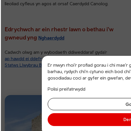
lleoliad cyfleus yn agos at orsaf Caerdydd Canolog.
Edrychwch ar ein rhestr lawn o bethau i'w
gwneud yng
Nghaerdydd
Cadwch olwg am y wybodaeth ddiweddaraf gyda’r
ap hawdd ei ddefnyddio
, a dilynwch ein
Er mwyn rhoi’r profiad gorau i chi mae'r
Statws Llwybrau Byw
i weld y wybodaeth ddiweddaraf.
barhau, rydych chi'n cytuno eich bod chi'
gosodiadau coci ar gyfer ein gwefan, d
Polisi preifatrwydd
Go
Der