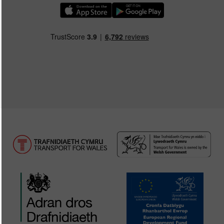
Llwythwch Ap TfW Rail i lawr o’r Apple App St
Llwythwch Ap TfW Rail i lawr o’