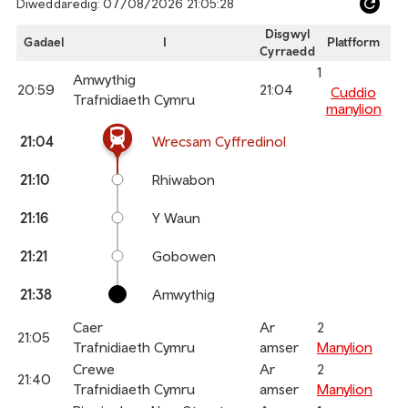
Diweddaredig: 07/08/2026 21:05:28
Ref
dep
Disgwyl
Gadael
I
Platfform
Cyrraedd
an
1
arr
Amwythig
20:59
21:04
Cuddio
Trafnidiaeth Cymru
manylion
The train is currently at Wrecsam Cyffredinol.
Calling
Arrival
Station
21:04
Wrecsam Cyffredinol
points
time
name
21:10
Rhiwabon
21:16
Y Waun
21:21
Gobowen
21:38
Amwythig
Caer
Ar
2
21:05
Trafnidiaeth Cymru
amser
Manylion
Crewe
Ar
2
21:40
Trafnidiaeth Cymru
amser
Manylion