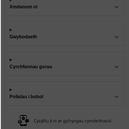
Amdanom ni
Gwybodaeth
Cyrchfannau gorau
Polisïau i bobol
Cysylltu â ni ar gyfryngau cymdeithasol