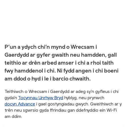
P’un a ydych chi’n mynd o Wrecsam i
Gaerdydd ar gyfer gwaith neu hamdden, gall
teithio ar drên arbed amser i chi a rhoi taith
fwy hamddenol i chi. Ni fydd angen i chi boeni
am ddod o hyd i le i barcio chwaith.
Teithiwch o Wrecsam i Gaerdydd ar adeg sy’n gyfleus i chi
gyda’n
Tocynnau Unrhyw Bryd
hyblyg, neu prynwch
docyn Advance
i gael gostyngiadau gwych. Gweithiwch ar y
trên neu sgwrsio gyda ffrindiau gan ddefnyddio ein Wi-Fi
am ddim.