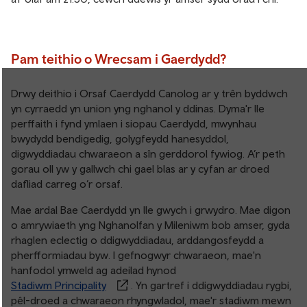
Pam teithio o Wrecsam i Gaerdydd?
Drwy deithio i Orsaf Caerdydd Canolog ar y trên byddwch
yn cyrraedd yn union yng nghanol y ddinas. Dyma'r lle
perffaith i fynd ymlaen i siopau Caerdydd, mwynhau
bwydydd bendigedig, golygfeydd hanesyddol,
digwyddiadau chwaraeon a sîn gerddorol fywiog. A’r peth
gorau oll yw y gallwch chi gael blas ar y cyfan ar droed
dafliad carreg o’r orsaf.
Mae ardal Bae Caerdydd yn lle gwych i grwydro. Mae digon
o amrywiaeth yng Nghanolfan y Mileniwm bob amser, gyda
rhaglen eclectig o ddigwyddiadau, arddangosfeydd a
pherfformiadau byw. I gefnogwyr chwaraeon, mae'n
hanfodol ymweld ag adeilad hynod
Stadiwm Principality
. Yn gartref i ddigwyddiadau rygbi,
pêl-droed a chwaraeon rhyngwladol, mae'r stadiwm mewn