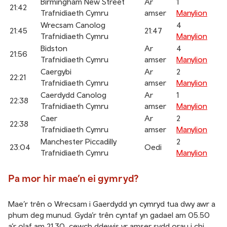
Birmingham New Street
Ar
1
21:42
Trafnidiaeth Cymru
amser
Manylion
Wrecsam Canolog
4
21:45
21:47
Trafnidiaeth Cymru
Manylion
Bidston
Ar
4
21:56
Trafnidiaeth Cymru
amser
Manylion
Caergybi
Ar
2
22:21
Trafnidiaeth Cymru
amser
Manylion
Caerdydd Canolog
Ar
1
22:38
Trafnidiaeth Cymru
amser
Manylion
Caer
Ar
2
22:38
Trafnidiaeth Cymru
amser
Manylion
Manchester Piccadilly
2
23:04
Oedi
Trafnidiaeth Cymru
Manylion
Pa mor hir mae’n ei gymryd?
Mae’r trên o Wrecsam i Gaerdydd yn cymryd tua dwy awr a
phum deg munud. Gyda’r trên cyntaf yn gadael am 05.50
a’r olaf am 21.30, cewch ddewis yr amser sydd orau i chi.