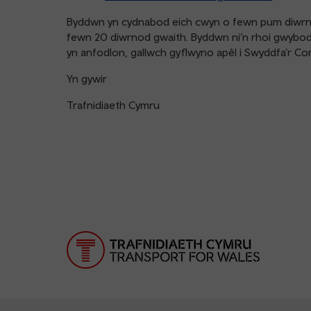
Byddwn yn cydnabod eich cwyn o fewn pum diwrno
fewn 20 diwrnod gwaith. Byddwn ni’n rhoi gwybod i
yn anfodlon, gallwch gyflwyno apêl i Swyddfa’r C
Yn gywir
Trafnidiaeth Cymru