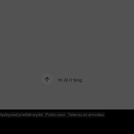
Yn ôl i’r brig
Hysbysiad preifatrwydd
Polisi cwci
Telerau ac amodau