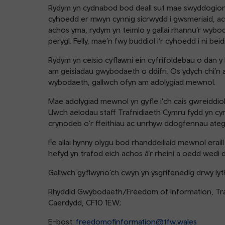
Rydym yn cydnabod bod deall sut mae swyddogion di
cyhoedd er mwyn cynnig sicrwydd i gwsmeriaid, ac y
achos yma, rydym yn teimlo y gallai rhannu’r wyb
perygl. Felly, mae’n fwy buddiol i’r cyhoedd i ni be
Rydym yn ceisio cyflawni ein cyfrifoldebau o dan
am geisiadau gwybodaeth o ddifri. Os ydych chi’n a
wybodaeth, gallwch ofyn am adolygiad mewnol.
Mae adolygiad mewnol yn gyfle i'ch cais gwreiddio
Uwch aelodau staff Trafnidiaeth Cymru fydd yn cyn
crynodeb o’r ffeithiau ac unrhyw ddogfennau ateg
Fe allai hynny olygu bod rhanddeiliaid mewnol erai
hefyd yn trafod eich achos â’r rheini a oedd wedi de
Gallwch gyflwyno’ch cwyn yn ysgrifenedig drwy lyt
Rhyddid Gwybodaeth/Freedom of Information, Tra
Caerdydd, CF10 1EW;
E-bost:
freedomofinformation@tfw.wales