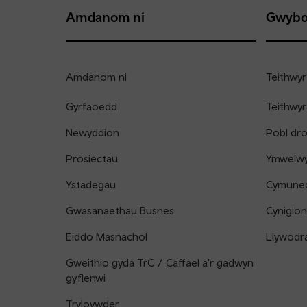
Amdanom ni
Gwybo
Amdanom ni
Teithwyr
Gyrfaoedd
Teithwyr
Newyddion
Pobl dr
Prosiectau
Ymwelwyr
Ystadegau
Cymune
Gwasanaethau Busnes
Cynigion
Eiddo Masnachol
Llywodr
Gweithio gyda TrC / Caffael a'r gadwyn
gyflenwi
Tryloywder