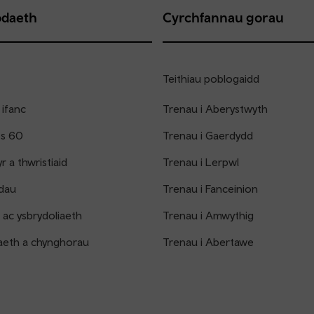
daeth
Cyrchfannau gorau
Teithiau poblogaidd
 ifanc
Trenau i Aberystwyth
os 60
Trenau i Gaerdydd
 a thwristiaid
Trenau i Lerpwl
dau
Trenau i Fanceinion
 ac ysbrydoliaeth
Trenau i Amwythig
aeth a chynghorau
Trenau i Abertawe