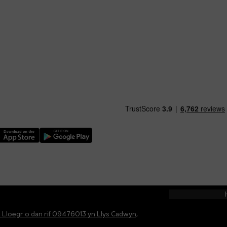
ythwch Ap TfW Rail i lawr o’r Apple App Store
Llwythwch Ap TfW Rail i lawr o’r Google Play Store
a Lloegr o dan rif 09476013 yn Llys Cadwyn,