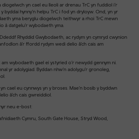
ogelwch yn cael eu lleoli ar drenau TrC yn fuddiol i’r
 byddai hynny’n helpu TrC i fod yn dryloyw. Ond, yn yr
odaeth yma beryglu diogelwch teithwyr a rhoi TrC mewn
idio â datgelu’r wybodaeth yma.
 y Ddeddf Rhyddid Gwybodaeth, ac rydym yn cymryd cwynion
nfodlon â’r ffordd rydym wedi delio â’ch cais am
l am wybodaeth gael ei ystyried o’r newydd gennym ni.
nal yr adolygiad. Byddan nhw’n adolygu’r gronoleg,
ol.
ll yn cael eu cynnwys yn y broses. Mae’n bosib y byddwn
lio â’ch cais gwreiddiol.
hyr neu e-bost:
fnidiaeth Cymru, South Gate House, Stryd Wood,