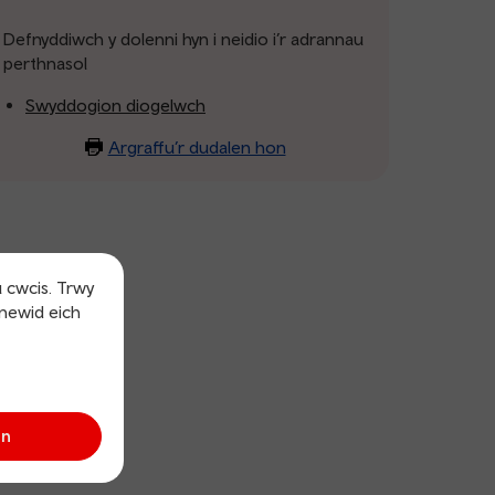
Defnyddiwch y dolenni hyn i neidio i’r adrannau
perthnasol
Swyddogion diogelwch
Argraffu’r dudalen hon
u cwcis. Trwy
 newid eich
an