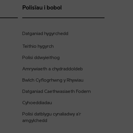
Polisïau i bobol
Datganiad hygyrchedd
Teithio hygyrch
Polisi ddwyieithog
Amrywiaeth a chydraddoldeb
Bwlch Cyflogrhwng y Rhywiau
Datganiad Caethwasiaeth Fodern
Cyhoeddiadau
Polisi datblygu cynaliadwy a'r
amgylchedd