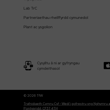
Lab TrC
Partneriaethau rheilffyrdd cymunedol
Plant ac ysgolion
Cysylltu â ni ar gyfryngau
cymdeithasol
Llw
© 2026 TfW
Trafnidiaeth Cymru Cyf - Wedi'i gofrestru yng Nghymru 
Pontypridd, CF37 4TH