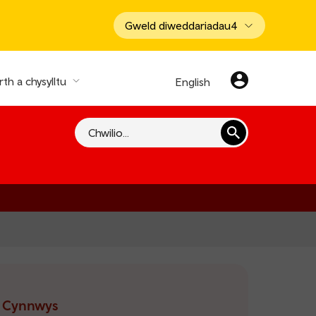
Gweld diweddariadau
4
th a chysylltu
English
Chwilio
Cynnwys