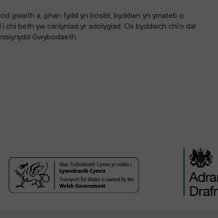
d gwaith a, phan fydd yn bosibl, byddwn yn ymateb o
 chi beth yw canlyniad yr adolygiad. Os byddwch chi’n dal
omisiynydd Gwybodaeth.