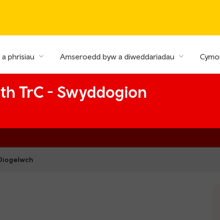
a phrisiau
Amseroedd byw a diweddariadau
Cymor
th TrC - Swyddogion
 Diogelwch