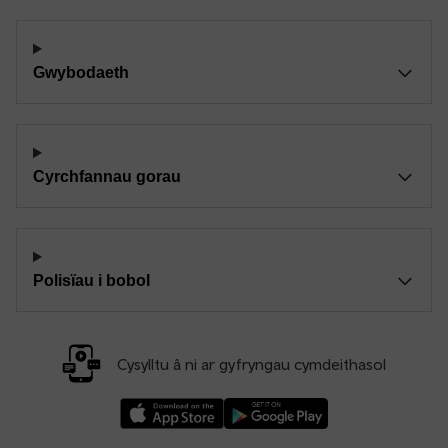
Gwybodaeth
Cyrchfannau gorau
Polisïau i bobol
Cysylltu â ni ar gyfryngau cymdeithasol
Llwythwch Ap TfW Rail i lawr o’r Apple App St
Llwythwch Ap TfW Rail i lawr o’