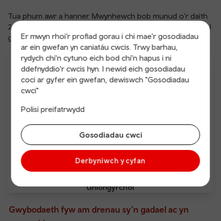
Tua phum awr a hanner. Mwynhewch bob munud o’r daith
260 milltir drwy eistedd yn ôl, ymlacio a gwylio’r golygfeydd
Er mwyn rhoi’r profiad gorau i chi mae'r gosodiadau
godidog yn mynd heibio.
ar ein gwefan yn caniatáu cwcis. Trwy barhau,
rydych chi'n cytuno eich bod chi'n hapus i ni
ddefnyddio'r cwcis hyn. I newid eich gosodiadau
coci ar gyfer ein gwefan, dewiswch "Gosodiadau
cwci"
Polisi preifatrwydd
Wi-Fi am ddim
Pwyntiau gwefru
Gosodiadau cwci
Derbyniwch y cyfan
Uniongyrchol
Gwybodaeth fyw am drenau sy’n gadael ac yn