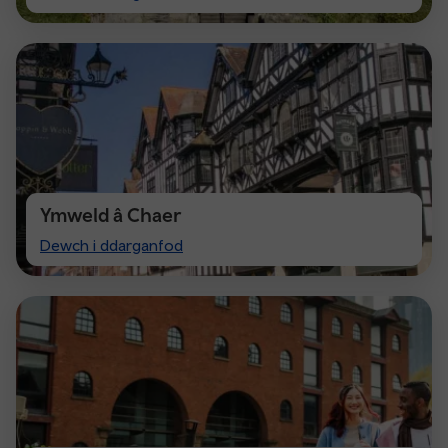
Cardiff
Ymweld â Chaer
Visit
Dewch i ddarganfod
Chester