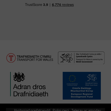
Hysbysiad preifatrwydd
Polisi cwci
Telerau ac amodau