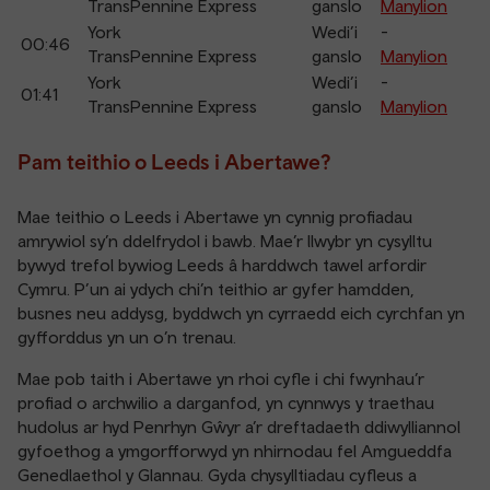
TransPennine Express
ganslo
Manylion
York
Wedi’i
-
00:46
TransPennine Express
ganslo
Manylion
York
Wedi’i
-
01:41
TransPennine Express
ganslo
Manylion
Pam teithio o Leeds i Abertawe?
Mae teithio o Leeds i Abertawe yn cynnig profiadau
amrywiol sy’n ddelfrydol i bawb. Mae’r llwybr yn cysylltu
bywyd trefol bywiog Leeds â harddwch tawel arfordir
Cymru. P’un ai ydych chi’n teithio ar gyfer hamdden,
busnes neu addysg, byddwch yn cyrraedd eich cyrchfan yn
gyfforddus yn un o’n trenau.
Mae pob taith i Abertawe yn rhoi cyfle i chi fwynhau’r
profiad o archwilio a darganfod, yn cynnwys y traethau
hudolus ar hyd Penrhyn Gŵyr a’r dreftadaeth ddiwylliannol
gyfoethog a ymgorfforwyd yn nhirnodau fel Amgueddfa
Genedlaethol y Glannau. Gyda chysylltiadau cyfleus a