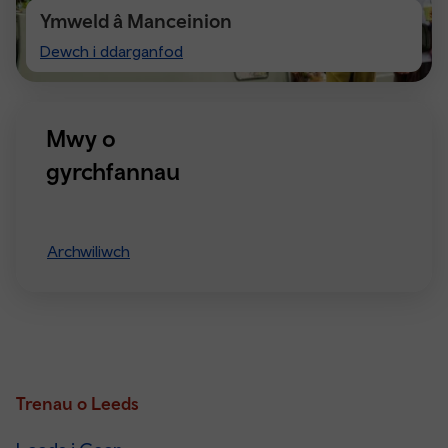
Ymweld â Manceinion
Visiting
Dewch i ddarganfod
Manchester
Mwy o
gyrchfannau
Archwiliwch
Trenau o Leeds