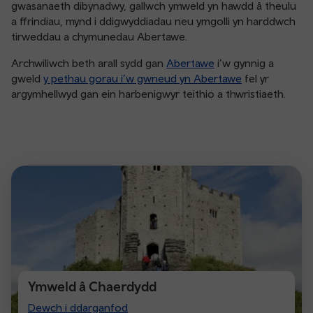
gwasanaeth dibynadwy, gallwch ymweld yn hawdd â theulu
a ffrindiau, mynd i ddigwyddiadau neu ymgolli yn harddwch
tirweddau a chymunedau Abertawe.
Archwiliwch beth arall sydd gan
Abertawe
i’w gynnig a
gweld
y pethau gorau i’w gwneud yn Abertawe
fel yr
argymhellwyd gan ein harbenigwyr teithio a thwristiaeth.
Ymweld â Chaerdydd
Visit
Dewch i ddarganfod