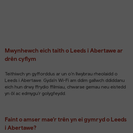
Mwynhewch eich taith o Leeds i Abertawe ar
drên cyflym
Teithiwch yn gyfforddus ar un o’n llwybrau rheolaidd o
Leeds i Abertawe. Gyda’n Wi-Fi am ddim gallwch ddiddanu
eich hun drwy ffrydio ffilmiau, chwarae gemau neu eistedd
yn ôl ac edmygu’r golygfeydd.
Faint o amser mae’r trên yn ei gymryd o Leeds
i Abertawe?