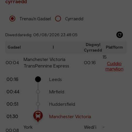
cyrraedd
Trenau’n Gadael
Cyrraedd
Diweddaredig: 06/08/2026 23:48:05
Ref
dep
Disgwyl
Gadael
I
Platfform
Cyrraedd
an
15
arr
Manchester Victoria
00:04
00:16
Cuddio
TransPennine Express
manylion
The train is currently at Manchester Victoria.
Calling
Arrival
Station
00:16
Leeds
points
time
name
00:44
Mirfield
00:51
Huddersfield
01:30
Manchester Victoria
York
Wedi’i
-
00:08