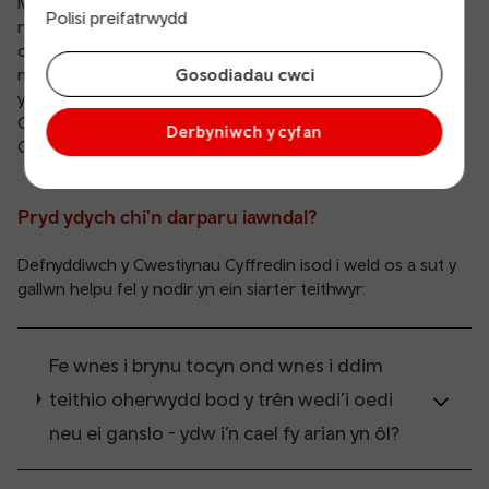
Mewn rhai achosion, gall fod er eich budd i weithredwr
Polisi preifatrwydd
rheilffyrdd arall ymdrin â'ch hawliad - er enghraifft, lle’r
oedd y gweithredwr hwnnw'n bennaf gyfrifol am y
methiant cymorth. Os felly, byddwn yn egluro hyn yn glir ac
Gosodiadau cwci
yn gofyn am eich caniatâd cyn trosglwyddo'r hawliad.
Os oes angen help arnoch i gyflwyno hawliad, mae ein tîm
Derbyniwch y cyfan
Cysylltiadau Cwsmeriaid yma i'ch cefnogi.
Pryd ydych chi'n darparu iawndal?
Defnyddiwch y Cwestiynau Cyffredin isod i weld os a sut y
gallwn helpu fel y nodir yn ein siarter teithwyr:
Fe wnes i brynu tocyn ond wnes i ddim
teithio oherwydd bod y trên wedi’i oedi
neu ei ganslo - ydw i’n cael fy arian yn ôl?