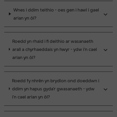
Wnes i ddim teithio - oes gen i hawl i gael
arian yn ôl?
Roedd yn rhaid i fi deithio ar wasanaeth
arall a chyrhaeddais yn hwyr - ydw i'n cael
arian yn ôl?
Roedd fy nhrên yn brydlon ond doeddwn i
ddim yn hapus gyda’r gwasanaeth - ydw
i'n cael arian yn ôl?