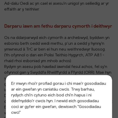
Ad-dalu Oedi ac yn cael ei asesu'n unigol yn seiliedig ar yr
effaith ar y teithiwr.
Darparu iawn am fethu darparu cymorth i deithwyr
Os na ddarparwyd eich cymorth a archebwyd, byddwn yn
esbonio beth oedd wedi methu, p’un a oedd y hynny’n
ymwneud â TrC ar ben ei hun neu weithredwyr lluosog.
(Yn ofynnol o dan ein Polisi Teithio Hygyrch, ATP A8.1 -
rhaid rhoi esboniad ym mhob achos)
Rydym yn asesu pob hawliad iawndal fesul achos, fel sy'n
ofynnol gan y Swyddfa Rheilffyrdd a Ffyrdd (ORR). Mae hyn
yn golygu nad yw iawndal wedi'i gyfyngu i gost eich tocyn a
Er mwyn rhoi’r profiad gorau i chi mae'r gosodiadau
gall gynnwys ymddiheuriad, arwydd o ewyllys da, ac / neu
ar ein gwefan yn caniatáu cwcis. Trwy barhau,
iawndal ariannol, yn dibynnu ar yr effaith ar eich taith.
rydych chi'n cytuno eich bod chi'n hapus i ni
Dim ond un hawliad sydd angen i deithwyr cyflwyno, hyd yn
ddefnyddio'r cwcis hyn. I newid eich gosodiadau
oed os oedd eu taith yn cynnwys mwy nag un gweithredwr.
coci ar gyfer ein gwefan, dewiswch "Gosodiadau
Bydd Trafnidiaeth Cymru yn cydlynu'r hawliad ar eich rhan i
cwci"
wneud y broses mor hawdd â phosibl.