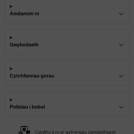
Amdanom ni
Gwybodaeth
Cyrchfannau gorau
Polisïau i bobol
Cysylltu â ni ar gyfryngau cymdeithasol