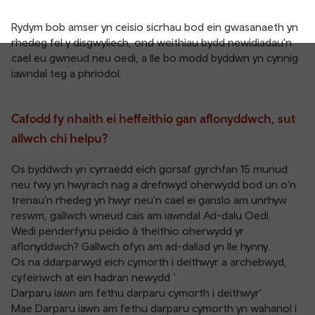
Rydym bob amser yn ceisio sicrhau bod ein gwasanaeth yn
rhedeg fel y disgwyliech, ond weithiau bydd newidiadau'n
cael eu gwneud neu oedi, a lle bo modd byddwn yn cynnig
iawndal teg a phriodol.
Cafodd fy nhaith ei heffeithio gan aflonyddwch, sut
allwch chi helpu?
Os byddwch yn cyrraedd eich gorsaf gyrchfan 15 munud
neu fwy yn hwyrach nag a drefnwyd oherwydd bod un o'n
trenau'n rhedeg yn hwyr neu'n cael ei ganslo am unrhyw
reswm, gallwch
wneud cais am iawndal Ad-dalu Oedi
.
Wedi penderfynu peidio â theithio oherwydd yr
aflonyddwch? Gallwch
ofyn am ad-daliad
yn lle hynny.
Os na ddarparwyd eich cymorth i deithwyr a archebwyd,
cyfeiriwch at ein hadran newydd ‘
Darparu iawn am fethu darparu cymorth i deithwyr
’.
Mae Darparu iawn am fethu darparu cymorth yn wahanol i