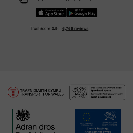
Llwythwch Ap TfW Rail i lawr o’r Apple App St
Llwythwch Ap TfW Rail i lawr o’