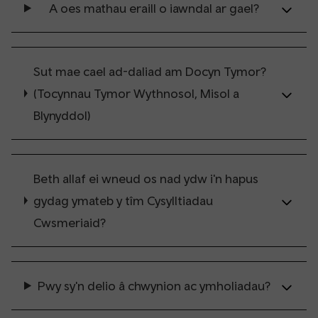
A oes mathau eraill o iawndal ar gael?
Sut mae cael ad-daliad am Docyn Tymor?
(Tocynnau Tymor Wythnosol, Misol a
Blynyddol)
Beth allaf ei wneud os nad ydw i'n hapus
gydag ymateb y tîm Cysylltiadau
Cwsmeriaid?
Pwy sy'n delio â chwynion ac ymholiadau?