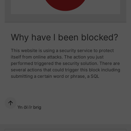
Yn ôl i’r brig