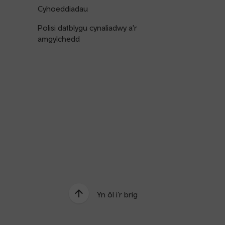
Cyhoeddiadau
Polisi datblygu cynaliadwy a'r
amgylchedd
Yn ôl i’r brig