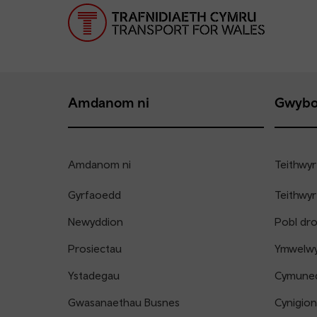
Amdanom ni
Gwybo
Amdanom ni
Teithwyr
Gyrfaoedd
Teithwyr
Newyddion
Pobl dr
Prosiectau
Ymwelwyr
Ystadegau
Cymune
Gwasanaethau Busnes
Cynigion