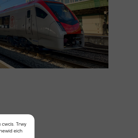
u cwcis. Trwy
 newid eich