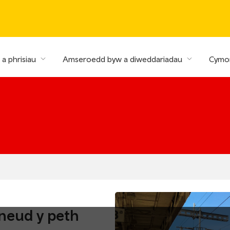
a phrisiau
Amseroedd byw a diweddariadau
Cymor
neud y peth