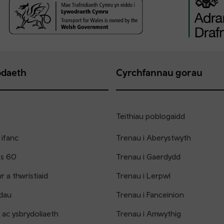
daeth
Cyrchfannau gorau
Teithiau poblogaidd
 ifanc
Trenau i Aberystwyth
os 60
Trenau i Gaerdydd
 a thwristiaid
Trenau i Lerpwl
dau
Trenau i Fanceinion
 ac ysbrydoliaeth
Trenau i Amwythig