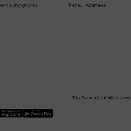
aeth a chynghorau
Trenau i Abertawe
ythwch Ap TfW Rail i lawr o’r Apple App Store
Llwythwch Ap TfW Rail i lawr o’r Google Play Store