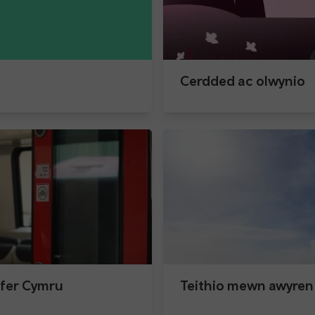
Cerdded ac olwynio
gyfer Cymru
Teithio mewn awyren