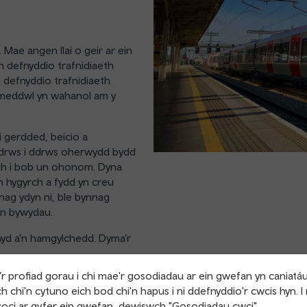
 Mae angen llai o geir ar ein
n defnyddio trafnidiaeth
 defnyddio trafnidiaeth
u meddwl yn wahanol am y
hi gerdded, beicio a
 ddrws i ddrws oherwydd bydd
ch i bob un ohonom. Dyna
h hygyrch a fydd yn creu
ag ydyn ni, ble bynnag
ein bywydau.
yd a’n hamgylchedd. Dyma’r
r profiad gorau i chi mae'r gosodiadau ar ein gwefan yn caniatá
h chi'n cytuno eich bod chi'n hapus i ni ddefnyddio'r cwcis hyn. I
oci ar gyfer ein gwefan, dewiswch "Gosodiadau cwci"