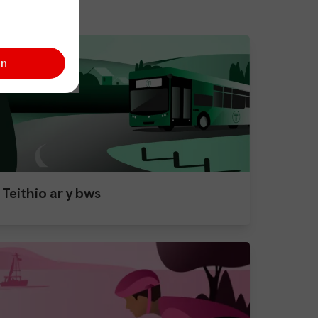
wrdd.
an
Teithio ar y bws