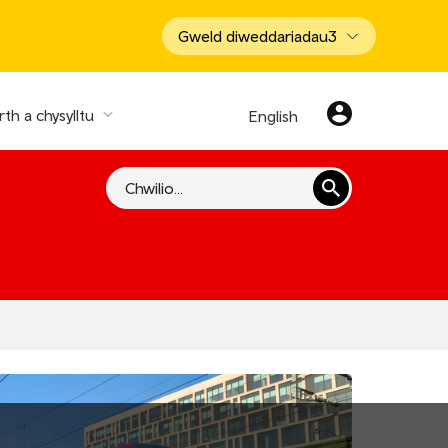
Gweld diweddariadau
3
th a chysylltu
English
Chwilio