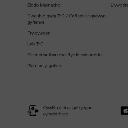
Eiddo Masnachol
Llywodr
Gweithio gyda TrC / Caffael a'r gadwyn
gyflenwi
Tryloywder
Lab TrC
Partneriaethau rheilffyrdd cymunedol
Plant ac ysgolion
Cysylltu â ni ar gyfryngau
cymdeithasol
Llw