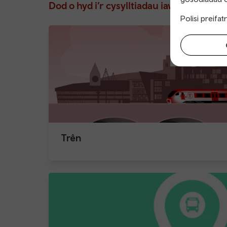
Dod o hyd i’r cysylltiadau iawn p’un a ydyc
Polisi preifa
Trên