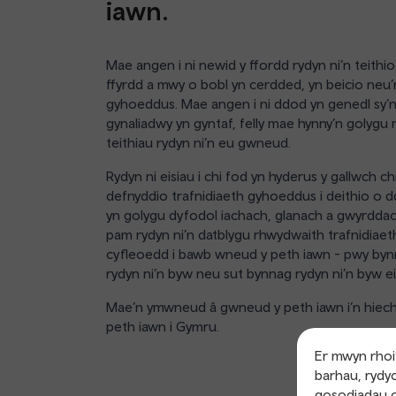
iawn.
Mae angen i ni newid y ffordd rydyn ni’n teithio.
ffyrdd a mwy o bobl yn cerdded, yn beicio neu’
gyhoeddus. Mae angen i ni ddod yn genedl sy’n
gynaliadwy yn gyntaf, felly mae hynny’n golyg
teithiau rydyn ni’n eu gwneud.
Rydyn ni eisiau i chi fod yn hyderus y gallwch c
defnyddio trafnidiaeth gyhoeddus i deithio o
yn golygu dyfodol iachach, glanach a gwyrdda
pam rydyn ni’n datblygu rhwydwaith trafnidiaet
cyfleoedd i bawb wneud y peth iawn - pwy bynn
rydyn ni’n byw neu sut bynnag rydyn ni’n byw 
Mae’n ymwneud â gwneud y peth iawn i’n hiech
peth iawn i Gymru.
Er mwyn rhoi’
barhau, rydyc
gosodiadau c