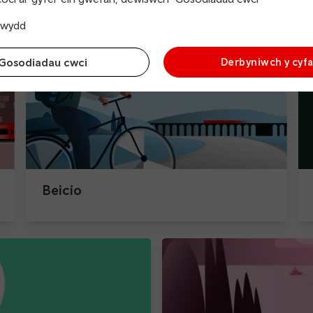
h chi’n teithio’n lleol, i’r gwaith neu’n bellach i ff
trwydd
Gosodiadau cwci
Derbyniwch y cyf
Beicio