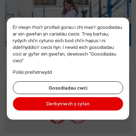
Er mwyn rhoi’r profiad gorau i chi mae'r gosodiadau
ar ein gwefan yn caniatáu cwcis. Trwy barhau,
rydych chi'n cytuno eich bod chi'n hapus i ni
ddefnyddio'r cwcis hyn. I newid eich gosodiadau
coci ar gyfer ein gwefan, dewiswch "Gosodiadau
Teithio hygyrch
cwci"
Polisi preifatrwydd
Gosodiadau cwci
Derbyniwch y cyfan