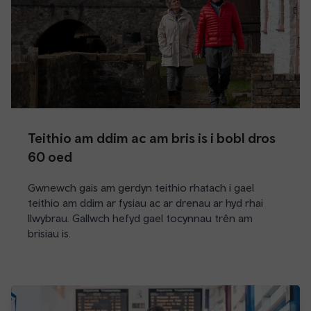
Teithio am ddim ac am bris is i bobl dros
60 oed
Gwnewch gais am gerdyn teithio rhatach i gael
teithio am ddim ar fysiau ac ar drenau ar hyd rhai
llwybrau. Gallwch hefyd gael tocynnau trên am
brisiau is.