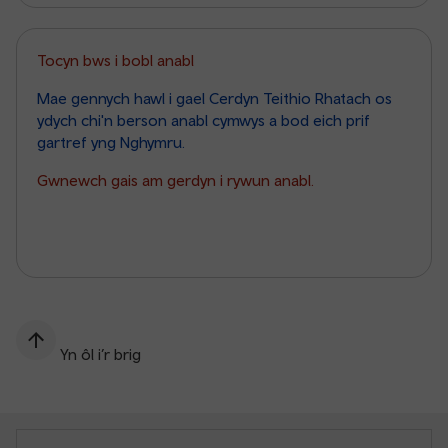
Tocyn bws i bobl anabl
Mae gennych hawl i gael Cerdyn Teithio Rhatach os
ydych chi'n berson anabl cymwys a bod eich prif
gartref yng Nghymru.
Gwnewch gais am gerdyn i rywun anabl.
Yn ôl i’r brig