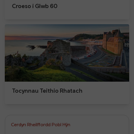
Croeso i Glwb 60
Tocynnau Teithio Rhatach
Cerdyn Rheilffordd Pobl Hŷn