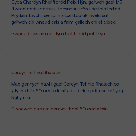
Gyda Cherdyn Rheilffordd Pobl Hŷn, gallwch gael 1/3 i
ffwrdd oddi ar brisiau tocynnau trên i deithio ledled
Prydain. Ewch i senior-railcard.co.uk i weld sut
gallwch chi wneud cais a faint gallech chi ei arbed.
Gwneud cais am gerdyn rheilffordd pobl hŷn
Cerdyn Teithio Rhatach
Mae gennych hawl i gael Cerdyn Teithio Rhatach os
ydych chi’n 60 oed o leiaf a bod eich prif gartref yng
Nghymru.
Gwnewch gais am gerdyn i bobl 60 oed a hŷn.