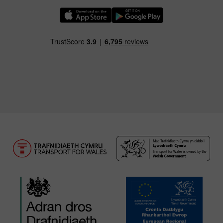
Llwythwch Ap TfW Rail i lawr o’r Apple App St
Llwythwch Ap TfW Rail i lawr o’