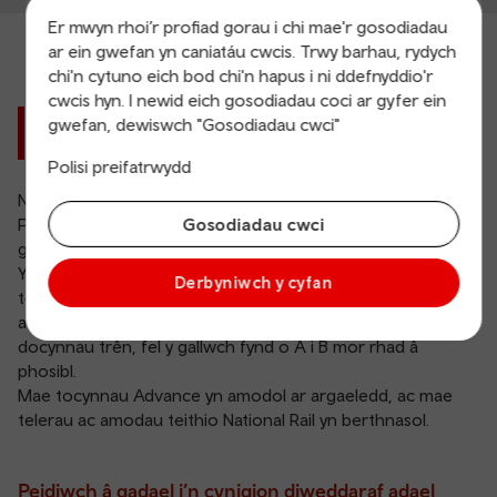
Er mwyn rhoi’r profiad gorau i chi mae'r gosodiadau
ar ein gwefan yn caniatáu cwcis. Trwy barhau, rydych
chi'n cytuno eich bod chi'n hapus i ni ddefnyddio'r
cwcis hyn. I newid eich gosodiadau coci ar gyfer ein
gwefan, dewiswch "Gosodiadau cwci"
Croeso i Glwb 60
Polisi preifatrwydd
Nid oes gennym unrhyw gynigion Clwb 60 ar hyn o bryd.
Gosodiadau cwci
Peidiwch â phoeni, fe roddwn wybod i chi yma pan fydd
gennym gynnig ar gael.
Yn y cyfamser, gallwch barhau i brynu eich
Derbyniwch y cyfan
tocynnau Advance
a chael y pris gorau heb unrhyw ffioedd
archebu. Bwrwch olwg ar y
cynigion eraill
sydd gennym am
docynnau trên, fel y gallwch fynd o A i B mor rhad â
phosibl.
Mae tocynnau Advance yn amodol ar argaeledd, ac mae
telerau ac amodau teithio National Rail yn berthnasol
.
Peidiwch â gadael i’n cynigion diweddaraf adael