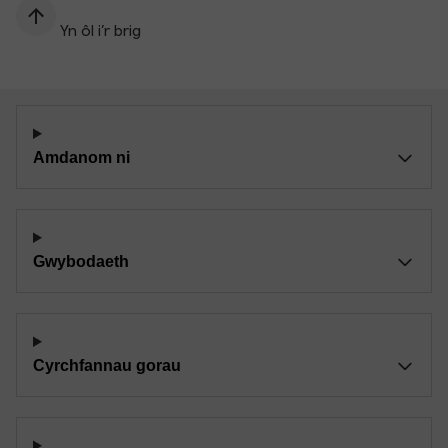
Yn ôl i’r brig
Amdanom ni
Gwybodaeth
Cyrchfannau gorau