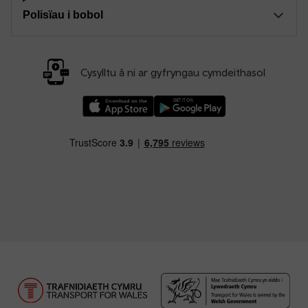
Polisïau i bobol
Cysylltu â ni ar gyfryngau cymdeithasol
Llwythwch Ap TfW Rail i lawr o’r Apple App St
Llwythwch Ap TfW Rail i lawr o’