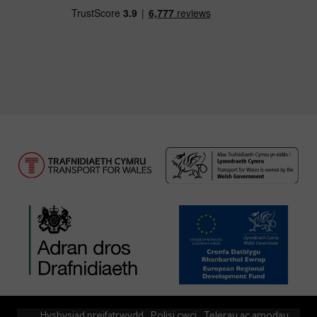
Hysbysiad preifatrwydd
Polisi cwci
Telerau ac amodau