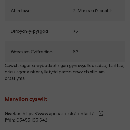
Abertawe
3 (Mannau i'r anabl)
Dinbych-y-pysgod
75
Wrecsam Cyffredinol
62
Cewch ragor o wybodaeth gan gynnwys lleoliadau, tariffau,
oriau agor a nifer y llefydd parcio drwy chwilio am
orsaf yma
.
Manylion cyswllt
Gwefan:
https://www.apcoa.co.uk/contact/
Ffôn:
03453 193 542