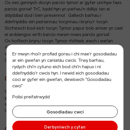
Os oes gennych docyn parcio tymor ar gyfer unrhyw faes
parcio gorsaf TrC, bydd hyn yn parhau'n ddilys tan ei
ddyddiad dod i ben presennol. Gallwch barhau i
ddefnyddio ein peiriannau tocynnau i brynu’r tocyn.
Sicrhewch bod eich tocyn Tymor papur bob amser yn cael
ei arddangos wrth barcio mewn maes parcio gorsaf.
Os hoffech brynu tocyn Tymor rhithwir, ewch i wefan
APCOA i gofrestru. Cofiwch y bydd angen i chi wneud hyn
cyn i'ch tocyn presennol ddod i ben.
Er mwyn rhoi’r profiad gorau i chi mae'r gosodiadau
Gwefan APCOA
ar ein gwefan yn caniatáu cwcis. Trwy barhau,
rydych chi'n cytuno eich bod chi'n hapus i ni
ddefnyddio'r cwcis hyn. I newid eich gosodiadau
Deiliad Bathodyn Glas?
coci ar gyfer ein gwefan, dewiswch "Gosodiadau
cwci"
Cofiwch arddangos eich bathodyn glas os ydych yn parcio
Polisi preifatrwydd
yn un o’n mannau hygyrch. Byddwch yn talu ein cyfraddau
safonol os bydd costau parcio yn berthnasol.
Gwefan APCOA
Gosodiadau cwci
Derbyniwch y cyfan
Gyrwyr tacsi