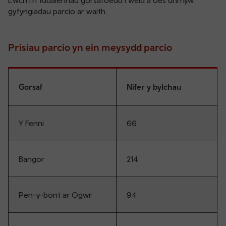
Ewch i'n
tudalennau gorsafoedd
i weld a oes unrhyw
gyfyngiadau parcio ar waith.
Prisiau parcio yn ein meysydd parcio
Gorsaf
Nifer y bylchau
Y Fenni
66
Bangor
214
Pen-y-bont ar Ogwr
94