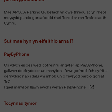
Mae APCOA Parking UK bellach yn gweithredu ac yn rheoli
meysydd parcio gorsafoedd rheilffordd ar ran Trafnidiaeth
Cymru.
Sut mae hyn yn effeithio arna i?
PayByPhone
Os ydych eisoes wedi cofrestru ar gyfer ap PayByPhone,
gallwch ddefnyddio'r un manylion i fewngofnodi i'ch cyfrif a
defnyddio'r ap i dalu ym mhob un o feysydd parcio gorsaf
TrC.
I gael manylion llawn ewch i
wefan PayByPhone
.
Tocynnau tymor