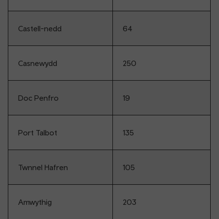
Castell-nedd
64
Casnewydd
250
Doc Penfro
19
Port Talbot
135
Twnnel Hafren
105
Amwythig
203