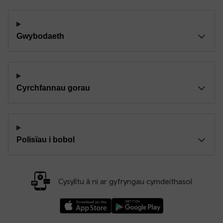
Gwybodaeth
Cyrchfannau gorau
Polisïau i bobol
Cysylltu â ni ar gyfryngau cymdeithasol
Llwythwch Ap TfW Rail i lawr o’r Apple App St
Llwythwch Ap TfW Rail i lawr o’