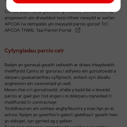
Os nad ydych wedi gwneud hyn eisoes, cofrestrwch ac
ymgeisiwch am drwydded tacsi rithwir newydd ar wefan
APCOA i'w defnyddio ym meysydd parcio gorsaf TrC.
APCOA TfWRL Taxi Permit Portal
Cyfyngiadau parcio ceir
Rydym yn gwneud gwaith seilwaith ar draws rhwydwaith
rheilffyrdd Cymru a’r gororau i adfywio ein gorsafoedd a
darparu gwasanaethau cyflymach, amlach sy’n diwallu
anghenion ein cwsmeriaid yn well.
Mewn rhai o’n gorsafoedd, efallai y bydd llai o leoedd
parcio ar gael gan fod angen i ni ddarparu mynediad i’r
rheilffordd i’n contractwyr.
Ymddiheurwn am unrhyw anghyfleustra y mae hyn yn ei
achosi. Rydym yn gweithio'n galed i gwblhau'r gwaith hwn
yn ddiogel, cyn gynted ag y gallwn.