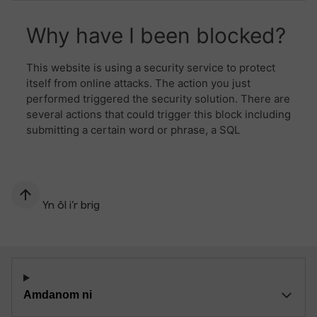
Yn ôl i’r brig
Amdanom ni