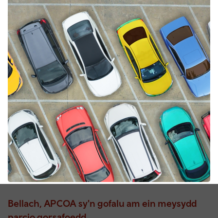
Bellach, APCOA sy'n gofalu am ein meysydd
parcio gorsafoedd