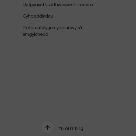
Datganiad Caethwasiaeth Fodern
Cyhoeddiadau
Polisi datblygu cynaliadwy a'r
amgylchedd
Yn ôl i’r brig