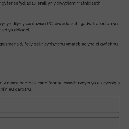
fer sefydliadau eraill yn y diwydiant trafnidiaeth
yr yn dilyn y canllawiau PCI diweddaraf i gadw trafodion yn
aid yn ddiogel.
gwsmeriaid, felly gellir cynhyrchu ymateb ac yna ei gyfieithu
m y gwasanaethau canolfannau cyswllt rydym yn eu cynnig a
hi’n eu darparu.