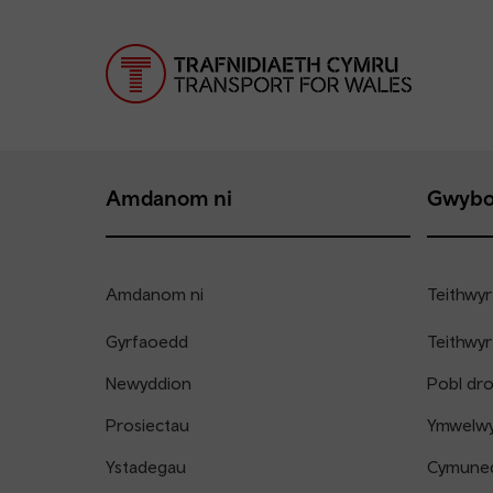
Amdanom ni
Gwybo
Amdanom ni
Teithwyr
Gyrfaoedd
Teithwyr
Newyddion
Pobl dr
Prosiectau
Ymwelwyr
Ystadegau
Cymune