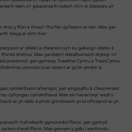
twriaeth lawn o’r gwasanaeth rydych chi’n ei ddarparu a’r
 dros y ffôn a thrwy’r ffurflen gyflwyno ar-lein. Mae gan
aeth tebyg ar eich rhan.
wrpasol ar ddelio â chwynion sy’n eu galluogi i ddelio â
ffordd drefnus. Mae ganddynt ddealltwriaeth drylwyr o’r
tiaid presennol, gan gynnwys Traveline Cymru a TrawsCymru.
ithdrefnau penodol pob cleient ar gyfer ymdrin â
au cymdeithasol arbenigol, gan ymgysylltu â chwsmeriaid
annau cyfryngau cymdeithasol. Mae ein hasiantwyr wedi’u
hasol ac yn delio â phob gohebiaeth yn broffesiynol ac yn
sanaeth trafnidiaeth gymunedol fflecsi, gan gymryd
system rheoli fflecsi. Mae gennym y gallu i weithredu