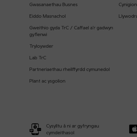
Gwasanaethau Busnes
Cynigion
Eiddo Masnachol
Llywodr
Gweithio gyda TrC / Caffael a'r gadwyn
gyflenwi
Tryloywder
Lab TrC
Partneriaethau rheilffyrdd cymunedol
Plant ac ysgolion
Cysylltu â ni ar gyfryngau
cymdeithasol
Llw