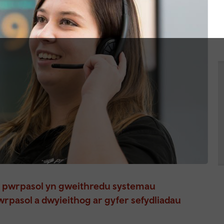
t pwrpasol yn gweithredu systemau
rpasol a dwyieithog ar gyfer sefydliadau