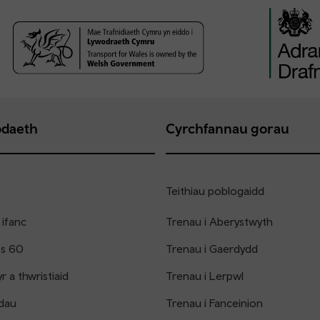
daeth
Cyrchfannau gorau
Teithiau poblogaidd
 ifanc
Trenau i Aberystwyth
os 60
Trenau i Gaerdydd
 a thwristiaid
Trenau i Lerpwl
dau
Trenau i Fanceinion