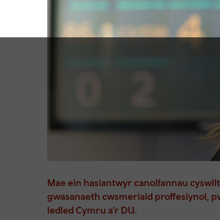
Mae ein hasiantwyr canolfannau cyswll
gwasanaeth cwsmeriaid proffesiynol, pw
ledled Cymru a’r DU.