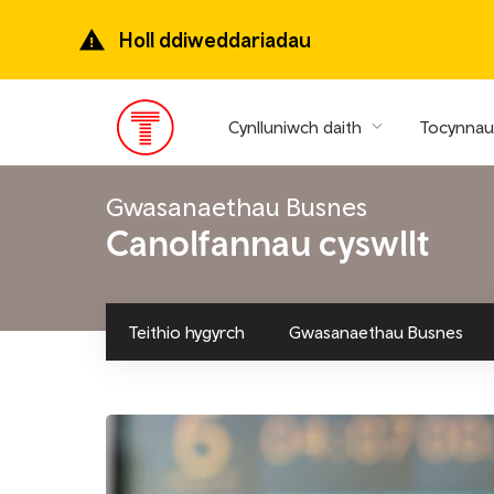
Mynd
ymlaen
Holl ddiweddariadau
i’r
prif
gynnwys
Cynlluniwch daith
Tocynnau 
Prif
ddewislen
Gwasanaethau Busnes
Canolfannau cyswllt
Teithio hygyrch
Gwasanaethau Busnes