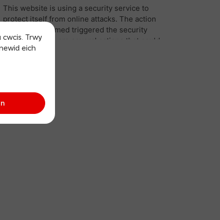
u cwcis. Trwy
 newid eich
an