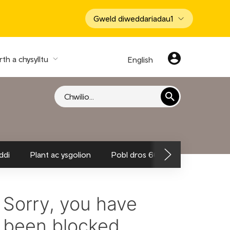
Gweld diweddariadau
1
th a chysylltu
English
Chwilio
ddi
Plant ac ysgolion
Pobl dros 60
Teithwyr