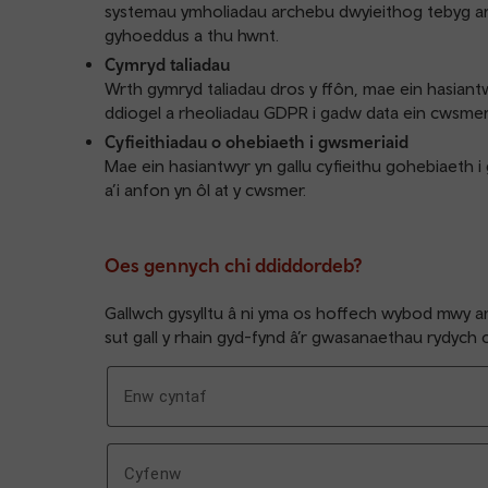
systemau ymholiadau archebu dwyieithog tebyg ar gy
gyhoeddus a thu hwnt.
Cymryd taliadau
Wrth gymryd taliadau dros y ffôn, mae ein hasiantw
ddiogel a rheoliadau GDPR i gadw data ein cwsmeri
Cyfieithiadau o ohebiaeth i gwsmeriaid
Mae ein hasiantwyr yn gallu cyfieithu gohebiaeth i 
a’i anfon yn ôl at y cwsmer.
Oes gennych chi ddiddordeb?
Gallwch gysylltu â ni yma os hoffech wybod mwy a
sut gall y rhain gyd-fynd â’r gwasanaethau rydych c
Enw
Enw cyntaf
Cyfenw