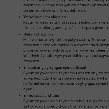
cleientiaid i sicrhau bod gan ein hasiantwyr ddeall
systemau y byddwn ni’n eu defnyddio.
Ymholiadau am eiddo coll
Rydym yn delio ag ymholiadau am eiddo coll a wneir
dîm ein canolfan gyswllt y cyfle i ddarparu gwasan
Delio â chwynion
Mae ein hasiantwyr arbenigol yn cael hyfforddiant p
chwynion a chyswllt cymhleth â chwsmeriaid mewn 
prosesau cwyno sydd ar waith ar gyfer ein cleien
Ymdrinnir â phob cwyn yn effeithlon yn unol â gwe
chwynion.
Ymateb ar y cyfryngau cymdeithasol
Rydym yn gweithredu systemau ymateb ar y cyfryng
ac ymateb iddynt ar ran cleientiaid drwy eu llwyf
hyfforddi mewn cyfathrebu ar y cyfryngau cymdeit
gywir.
Ymholiadau archebu
Rydym yn gweithredu system archebu ar gyfer gwa
ymholiadau archebu dros y ffôn a’u mewnbynnu i’r 