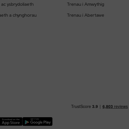
 ac ysbrydoliaeth
Trenau i Amwythig
aeth a chynghorau
Trenau i Abertawe
ythwch Ap TfW Rail i lawr o’r Apple App Store
Llwythwch Ap TfW Rail i lawr o’r Google Play Store