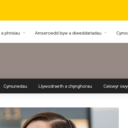
a phrisiau
Amseroedd byw a diweddariadau
Cymor
Cymunedau
Llywodraeth a chynghorau
Ceiswyr swy