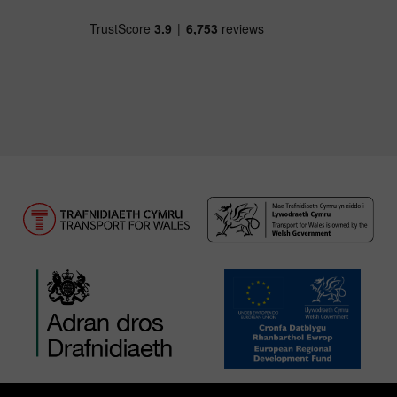
Llwythwch Ap TfW Rail i lawr o’r Apple App St
Llwythwch Ap TfW Rail i lawr o’