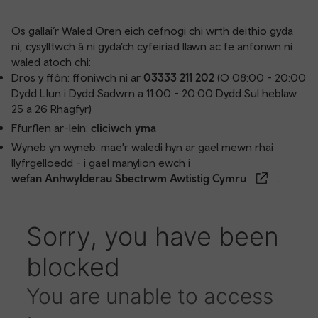
Os gallai’r Waled Oren eich cefnogi chi wrth deithio gyda
ni, cysylltwch â ni gyda’ch cyfeiriad llawn ac fe anfonwn ni
waled atoch chi:
Dros y ffôn: ffoniwch ni ar
03333 211 202
(O 08:00 - 20:00
Dydd Llun i Dydd Sadwrn a 11:00 - 20:00 Dydd Sul heblaw
25 a 26 Rhagfyr)
Ffurflen ar-lein:
cliciwch yma
Wyneb yn wyneb: mae'r waledi hyn ar gael mewn rhai
llyfrgelloedd - i gael manylion ewch i
wefan Anhwylderau Sbectrwm Awtistig Cymru
.