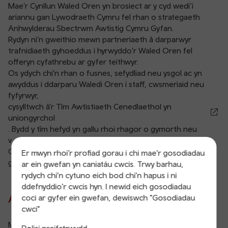
Mae’r Cynllun Waled Oren yn brosiect ar y cyd wedi’i
ariannu gan Lywodraeth Cymru fel rhan o strategaeth
Anhwylderau Sbectrwm Awtistig Cymru Gyfan.
Rydyn ni’n gweithio mewn partneriaeth â darparwyr
trafnidiaeth gyhoeddus i hyrwyddo’r Waled Oren fel
offeryn cyfathrebu ar gyfer teithwyr.
Os ydych chi’n rhan o fusnes, sefydliad neu ysgol ac yn
awyddus i ddarparu Waledi Oren i staff, cwsmeriaid neu
fyfyrwyr,
cysylltwch â’r Tîm Awtistiaeth Cenedlaethol yn
uniongyrchol
. Bydd y tîm hefyd yn gallu rhoi rhagor o gymorth neu
wybodaeth i chi.
Cofiwch mai dim ond yng Nghymru y mae hyn yn cael ei
Er mwyn rhoi’r profiad gorau i chi mae'r gosodiadau
gydnabod ar hyn o bryd.
ar ein gwefan yn caniatáu cwcis. Trwy barhau,
rydych chi'n cytuno eich bod chi'n hapus i ni
ddefnyddio'r cwcis hyn. I newid eich gosodiadau
Ar gyfer pwy mae’r cynllun?
coci ar gyfer ein gwefan, dewiswch "Gosodiadau
cwci"
Mae’r Waled Oren ar gyfer unrhyw un a allai ei chael hi’n