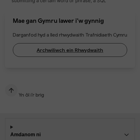
Mae gan Gymru lawer i’w gynnig
Darganfod hyd a lled rhwydwaith Trafnidiaeth Cymru
Archwiliwch ein Rhwydwaith
Yn ôl i’r brig
Amdanom ni