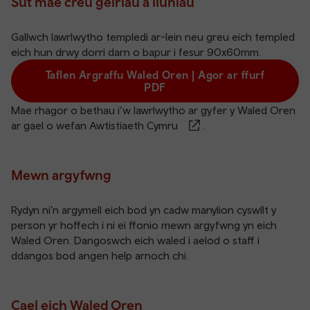
Sut mae creu geiriau a lluniau
Gallwch lawrlwytho templedi ar-lein neu greu eich templed
eich hun drwy dorri darn o bapur i fesur 90x60mm.
Taflen Argraffu Waled Oren | Agor ar ffurf
PDF
Mae rhagor o bethau i’w lawrlwytho ar gyfer y Waled Oren
ar gael o
wefan Awtistiaeth Cymru
.
Mewn argyfwng
Rydyn ni’n argymell eich bod yn cadw manylion cyswllt y
person yr hoffech i ni ei ffonio mewn argyfwng yn eich
Waled Oren. Dangoswch eich waled i aelod o staff i
ddangos bod angen help arnoch chi.
Cael eich Waled Oren