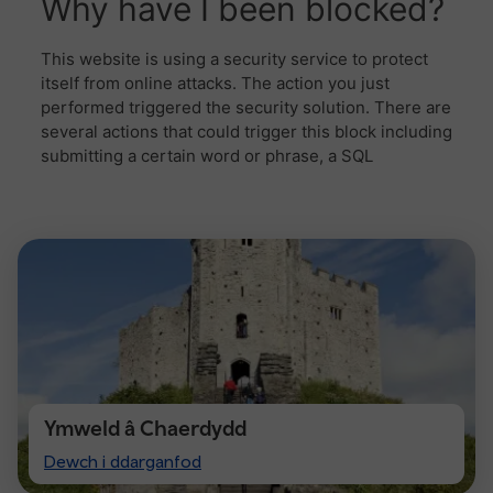
Ymweld â Chaerdydd
Visit
Dewch i ddarganfod
Cardiff