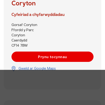
Coryton
Cyfeiriad a chyfarwyddiadau
Gorsaf Coryton
Ffordd y Parc
Coryton
Caerdydd
CF14 7BW
Prynu tocynnau
Gweld ar Google Maps