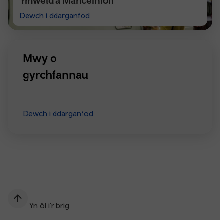
Ymweld â Manceinion
Visiting
Dewch i ddarganfod
Manchester
Mwy o
gyrchfannau
Dewch i ddarganfod
Yn ôl i’r brig