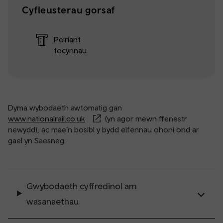
Cyfleusterau gorsaf
Peiriant
tocynnau
Dyma wybodaeth awtomatig gan
www.nationalrail.co.uk
(yn agor mewn ffenestr
newydd), ac mae’n bosibl y bydd elfennau ohoni ond ar
gael yn Saesneg.
Gwybodaeth cyffredinol am
wasanaethau