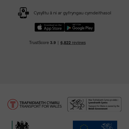
Cysylltu â ni ar gyfryngau cymdeithasol
Llwythwch Ap TfW Rail i lawr o’r Apple App St
Llwythwch Ap TfW Rail i lawr o’