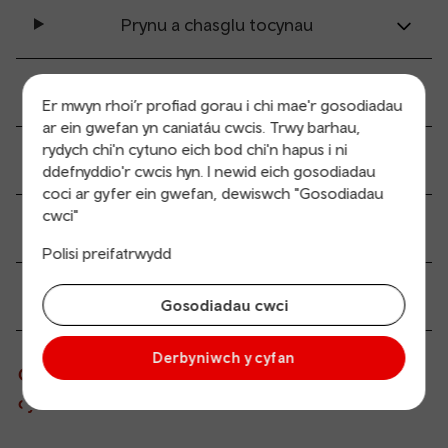
Prynu a chasglu tocynau
Holl gyfleuterau’r orsaf
Er mwyn rhoi’r profiad gorau i chi mae'r gosodiadau
ar ein gwefan yn caniatáu cwcis. Trwy barhau,
rydych chi'n cytuno eich bod chi'n hapus i ni
Hygyrchedd a mynediad symudedd
ddefnyddio'r cwcis hyn. I newid eich gosodiadau
coci ar gyfer ein gwefan, dewiswch "Gosodiadau
cwci"
Dolenni trafnidiaeth
Polisi preifatrwydd
Gwybodaeth i gwsmeriad
Gosodiadau cwci
Derbyniwch y cyfan
Gwybodaeth fyw am drenau sy’n gadael ac yn
cyrraedd