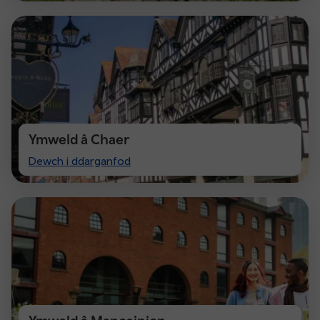
Ymweld â Chaer
Visit
Dewch i ddarganfod
Chester