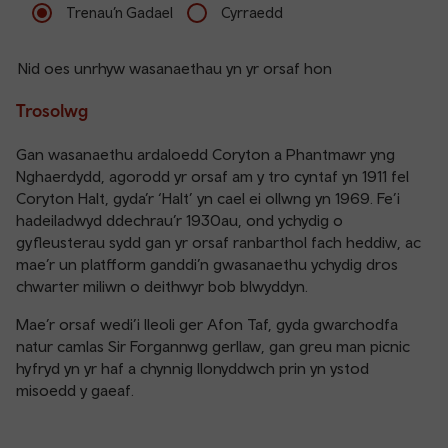
Trenau’n Gadael
Cyrraedd
Nid oes unrhyw wasanaethau yn yr orsaf hon
Trosolwg
Gan wasanaethu ardaloedd Coryton a Phantmawr yng
Nghaerdydd, agorodd yr orsaf am y tro cyntaf yn 1911 fel
Coryton Halt, gyda’r ‘Halt’ yn cael ei ollwng yn 1969. Fe’i
hadeiladwyd ddechrau’r 1930au, ond ychydig o
gyfleusterau sydd gan yr orsaf ranbarthol fach heddiw, ac
mae’r un platfform ganddi’n gwasanaethu ychydig dros
chwarter miliwn o deithwyr bob blwyddyn.
Mae’r orsaf wedi’i lleoli ger Afon Taf, gyda gwarchodfa
natur camlas Sir Forgannwg gerllaw, gan greu man picnic
hyfryd yn yr haf a chynnig llonyddwch prin yn ystod
misoedd y gaeaf.