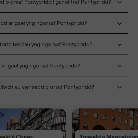
d o orsaf Pontypridd i ganol tref Pontypridd?
sydd ar gael yng ngorsaf Pontypridd?
storio beiciau yng ngorsaf Pontypridd?
d ar gael yng ngorsaf Pontypridd?
llwch eu cyrraedd o orsaf Pontypridd?
eld â Chaer
Ymweld â Manceinio