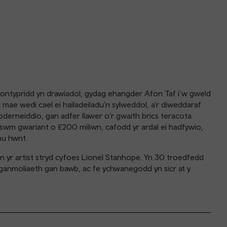
ontypridd yn drawiadol, gydag ehangder Afon Taf i’w gweld
mae wedi cael ei hailadeiladu’n sylweddol, a’r diweddaraf
derneiddio, gan adfer llawer o’r gwaith brics teracota
wm gwariant o £200 miliwn, cafodd yr ardal ei hadfywio,
hu hwnt.
an yr artist stryd cyfoes Lionel Stanhope. Yn 30 troedfedd
 ganmoliaeth gan bawb, ac fe ychwanegodd yn sicr at y