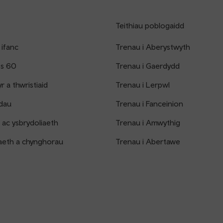
Teithiau poblogaidd
 ifanc
Trenau i Aberystwyth
os 60
Trenau i Gaerdydd
 a thwristiaid
Trenau i Lerpwl
dau
Trenau i Fanceinion
 ac ysbrydoliaeth
Trenau i Amwythig
aeth a chynghorau
Trenau i Abertawe