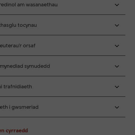
redinol am wasanaethau
chasglu tocynau
leuterau’r orsaf
 mynediad symudedd
i trafnidiaeth
th i gwsmeriad
yn cyrraedd