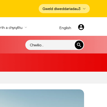
Gweld diweddariadau
3
th a chysylltu
English
Chwilio