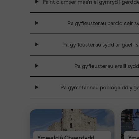
Faint o amser mae’n ei gymryd i gerdde
Pa gyfleusterau parcio ceir 
Pa gyfleusterau sydd ar gael i 
Pa gyfleusterau eraill syd
Pa gyrchfannau poblogaidd y ga
Ymweld â Chaerdydd
Ymw