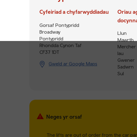
Cyfeiriad a chyfarwyddiadau
Oriau a
docynn
Gorsaf Pontypridd
Broadway
Llun
Pontypridd
Mawrth
Rhondda Cynon Taf
Mercher
CF37 1DT
Iau
Gwener
Gweld ar Google Maps
Sadwrn
Sul
Neges yr orsaf
The lifts are out of order from the car par