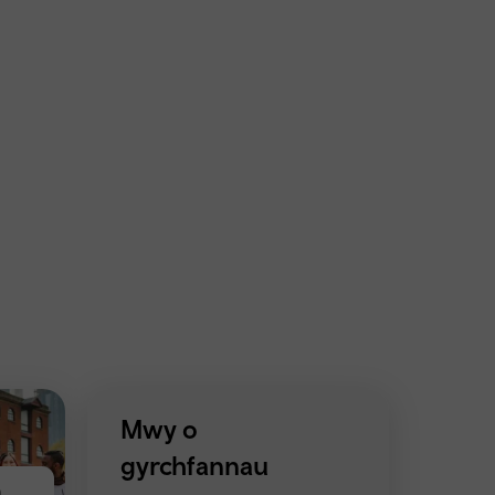
Mwy o
gyrchfannau
n