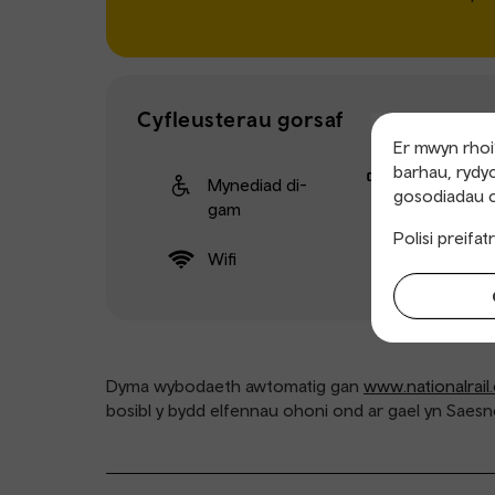
Cyfleusterau gorsaf
Er mwyn rhoi’
barhau, rydyc
Mynediad di-
Peiriant
gosodiadau c
gam
tocynnau
Polisi preifa
Wifi
Dyma wybodaeth awtomatig gan
www.nationalrail
bosibl y bydd elfennau ohoni ond ar gael yn Saesn