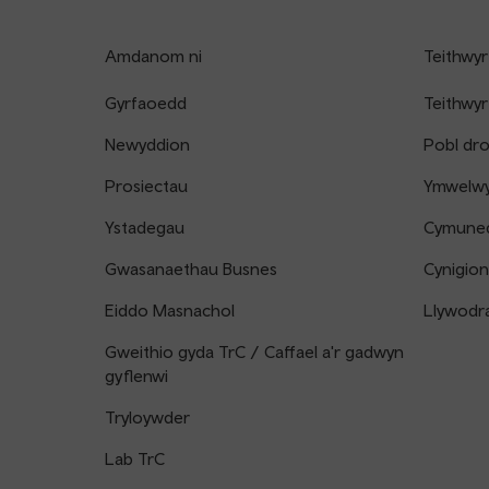
Amdanom ni
Teithwyr
Gyrfaoedd
Teithwyr
Newyddion
Pobl dr
Prosiectau
Ymwelwyr
Ystadegau
Cymune
Gwasanaethau Busnes
Cynigion
Eiddo Masnachol
Llywodr
Gweithio gyda TrC / Caffael a'r gadwyn
gyflenwi
Tryloywder
Lab TrC