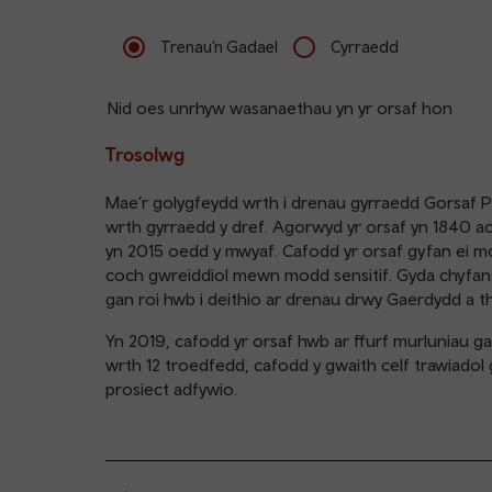
Trenau’n Gadael
Cyrraedd
Nid oes unrhyw wasanaethau yn yr orsaf hon
Trosolwg
Mae’r golygfeydd wrth i drenau gyrraedd Gorsaf P
wrth gyrraedd y dref. Agorwyd yr orsaf yn 1840 ac 
yn 2015 oedd y mwyaf. Cafodd yr orsaf gyfan ei mo
coch gwreiddiol mewn modd sensitif. Gyda chyfans
gan roi hwb i deithio ar drenau drwy Gaerdydd a t
Yn 2019, cafodd yr orsaf hwb ar ffurf murluniau g
wrth 12 troedfedd, cafodd y gwaith celf trawiadol
prosiect adfywio.