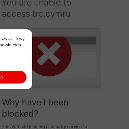
u cwcis. Trwy
 newid eich
an