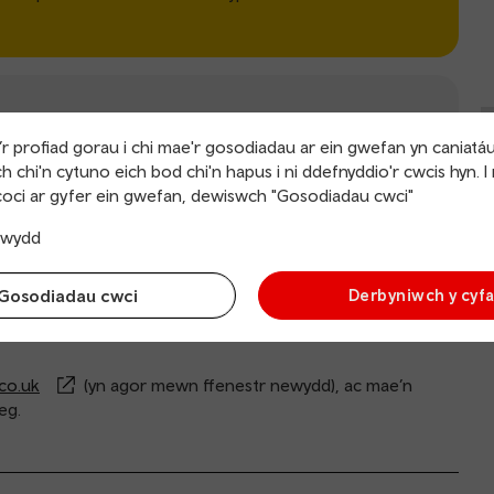
r profiad gorau i chi mae'r gosodiadau ar ein gwefan yn caniatá
h chi'n cytuno eich bod chi'n hapus i ni ddefnyddio'r cwcis hyn. I
Swyddfa
Toiledau
oci ar gyfer ein gwefan, dewiswch "Gosodiadau cwci"
docynnau
trwydd
Gosodiadau cwci
Derbyniwch y cyf
.co.uk
(yn agor mewn ffenestr newydd), ac mae’n
eg.