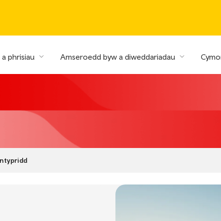
a phrisiau
Amseroedd byw a diweddariadau
Cymor
ntypridd