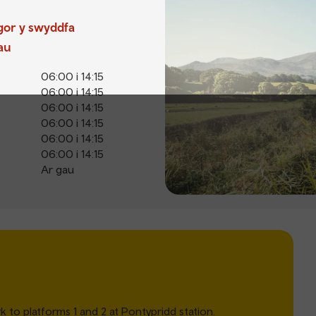
gor y swyddfa
au
06:00 i 14:15
06:00 i 14:15
06:00 i 14:15
06:00 i 14:15
06:00 i 14:15
06:00 i 14:15
Ar gau
k to platforms 1 and 2 at Pontypridd station.