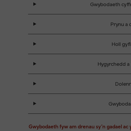
Gwybodaeth cyff
Prynu a 
Holl gyf
Hygyrchedd a
Dolenn
Gwybodae
Gwybodaeth fyw am drenau sy’n gadael ac 