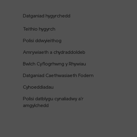
Datganiad hygyrchedd
Teithio hygyrch
Polisi ddwyieithog
Amrywiaeth a chydraddoldeb
Bwlch Cyflogrhwng y Rhywiau
Datganiad Caethwasiaeth Fodern
Cyhoeddiadau
Polisi datblygu cynaliadwy a'r
amgylchedd