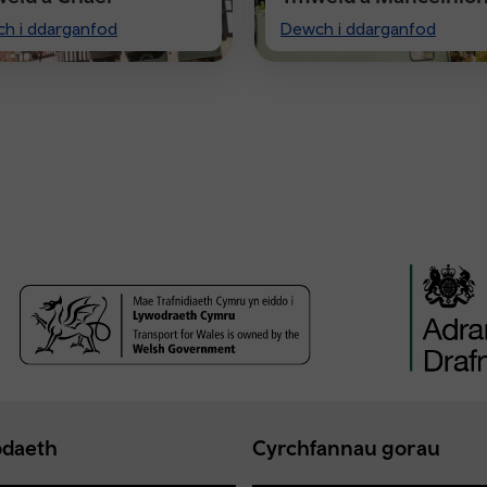
t
Visiting
h i ddarganfod
Dewch i ddarganfod
ster
Manchester
daeth
Cyrchfannau gorau