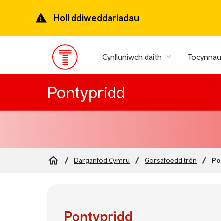
Mynd
ymlaen
Holl ddiweddariadau
i’r
prif
gynnwys
Cynlluniwch daith
Tocynnau 
Prif
ddewislen
Pontypridd
Po
Darganfod Cymru
Gorsafoedd trên
Breadcrumb
Pontypridd