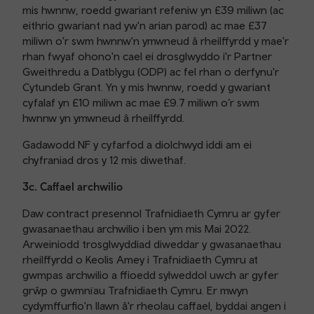
mis hwnnw, roedd gwariant refeniw yn £39 miliwn (ac
eithrio gwariant nad yw'n arian parod) ac mae £37
miliwn o'r swm hwnnw'n ymwneud â rheilffyrdd y mae'r
rhan fwyaf ohono'n cael ei drosglwyddo i'r Partner
Gweithredu a Datblygu (ODP) ac fel rhan o derfynu'r
Cytundeb Grant. Yn y mis hwnnw, roedd y gwariant
cyfalaf yn £10 miliwn ac mae £9.7 miliwn o’r swm
hwnnw yn ymwneud â rheilffyrdd.
Gadawodd NF y cyfarfod a diolchwyd iddi am ei
chyfraniad dros y 12 mis diwethaf.
3c. Caffael archwilio
Daw contract presennol Trafnidiaeth Cymru ar gyfer
gwasanaethau archwilio i ben ym mis Mai 2022.
Arweiniodd trosglwyddiad diweddar y gwasanaethau
rheilffyrdd o Keolis Amey i Trafnidiaeth Cymru at
gwmpas archwilio a ffioedd sylweddol uwch ar gyfer
grŵp o gwmnïau Trafnidiaeth Cymru. Er mwyn
cydymffurfio'n llawn â'r rheolau caffael, byddai angen i