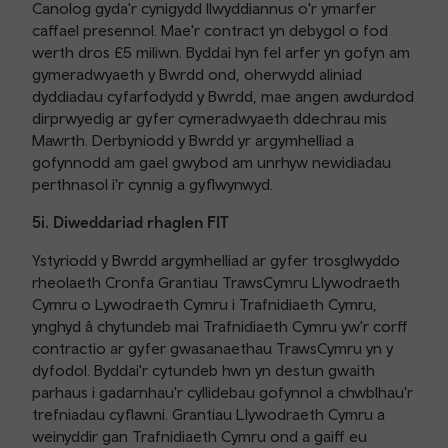
Canolog gyda'r cynigydd llwyddiannus o'r ymarfer
caffael presennol. Mae'r contract yn debygol o fod
werth dros £5 miliwn. Byddai hyn fel arfer yn gofyn am
gymeradwyaeth y Bwrdd ond, oherwydd aliniad
dyddiadau cyfarfodydd y Bwrdd, mae angen awdurdod
dirprwyedig ar gyfer cymeradwyaeth ddechrau mis
Mawrth. Derbyniodd y Bwrdd yr argymhelliad a
gofynnodd am gael gwybod am unrhyw newidiadau
perthnasol i'r cynnig a gyflwynwyd.
5i. Diweddariad rhaglen FIT
Ystyriodd y Bwrdd argymhelliad ar gyfer trosglwyddo
rheolaeth Cronfa Grantiau TrawsCymru Llywodraeth
Cymru o Lywodraeth Cymru i Trafnidiaeth Cymru,
ynghyd â chytundeb mai Trafnidiaeth Cymru yw'r corff
contractio ar gyfer gwasanaethau TrawsCymru yn y
dyfodol. Byddai'r cytundeb hwn yn destun gwaith
parhaus i gadarnhau'r cyllidebau gofynnol a chwblhau'r
trefniadau cyflawni. Grantiau Llywodraeth Cymru a
weinyddir gan Trafnidiaeth Cymru ond a gaiff eu