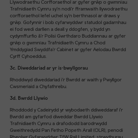
Llywodraethu Corfforaethol ar gyfer grŵp o gwmnïau
Trafnidiaeth Cymru sy'n nodi'r fframwaith llywodraethu
corfforaethol lefel uchel sy'n berthnasol ar draws y
grŵp. Gofynnir i bob cyfarwyddwr statudol gadarnhau
ei fod wedi darllen a deall y ddogfen, y bydd yn
cydymffurfio â'r Polisi Gwrthdaro Buddiannau ar gyfer
grŵp o gwmnïau Trafnidiaeth Cymru a Chod
Ymddygiad Swyddfa'r Cabinet ar gyfer Aelodau Bwrdd
Cyrff Cyhoeddus.
3c. Diweddariad ar yr is-bwyllgorau
Rhoddwyd diweddariad i’r Bwrdd ar waith y Pwyllgor
Cwsmeriaid a Chyfathrebu.
3d. Bwrdd Llywio
Rhoddodd y Cadeirydd yr wybodaeth ddiweddaraf i'r
Bwrdd am gyfarfod diweddar Bwrdd Llywio
Trafnidiaeth Cymru a drafododd barodrwydd
Gweithredydd Pan Fetho Popeth Arall (OLR), penodi
Rheolwr Gyfarwyddwr TfW Rail Limited, strwythurau