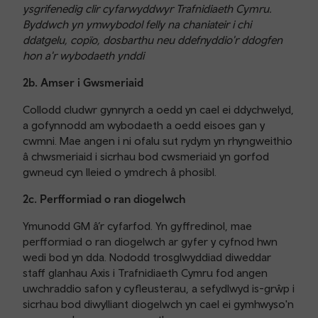
ysgrifenedig clir cyfarwyddwyr Trafnidiaeth Cymru.
Byddwch yn ymwybodol felly na chaniateir i chi
ddatgelu, copïo, dosbarthu neu ddefnyddio'r ddogfen
hon a'r wybodaeth ynddi
2b. Amser i Gwsmeriaid
Collodd cludwr gynnyrch a oedd yn cael ei ddychwelyd,
a gofynnodd am wybodaeth a oedd eisoes gan y
cwmni. Mae angen i ni ofalu sut rydym yn rhyngweithio
â chwsmeriaid i sicrhau bod cwsmeriaid yn gorfod
gwneud cyn lleied o ymdrech â phosibl.
2c. Perfformiad o ran diogelwch
Ymunodd GM â’r cyfarfod. Yn gyffredinol, mae
perfformiad o ran diogelwch ar gyfer y cyfnod hwn
wedi bod yn dda. Nododd trosglwyddiad diweddar
staff glanhau Axis i Trafnidiaeth Cymru fod angen
uwchraddio safon y cyfleusterau, a sefydlwyd is-grŵp i
sicrhau bod diwylliant diogelwch yn cael ei gymhwyso'n