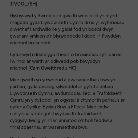
JP/DOL/SH].
Hysbyswyd y Bwrdd bod gwaith wedi bod yn mynd
rhagddo gyda Llywodraeth Cymru dros yr wythnosau
diwethaf i archwilio lle y gallai fod yn bosibl dwyn
gwariant ymlaen o'r blynyddoedd i ddod i'r flwyddyn
ariannol bresennol.
Cytunwyd i ddatblygu rhestr o brosiectau sy'n barod
i'w rhoi ar waith ar ddiwedd pob blwyddyn
ariannol
[Cam Gweithredu HC].
Mae gwaith yn ymwneud â gwasanaethau bws yn
parhau, gyda deialog sylweddol ar gyfrifoldebau
Llywodraeth Cymru, awdurdodau lleol a Trafnidiaeth
Cymru yn y dyfodol, yn ogystal â chymorth parhaus ar
gyfer y Cynllun Bysiau Brys a Fflecsi. Mae cadw
canlyniad strategol rhwydwaith trafnidiaeth
cydgysylltiedig yn rhan annatod o'r holl feddwl a
thrafodaethau ar wasanaethau bws.