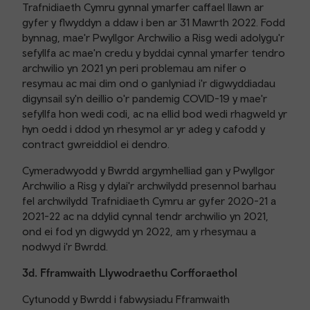
Trafnidiaeth Cymru gynnal ymarfer caffael llawn ar
gyfer y flwyddyn a ddaw i ben ar 31 Mawrth 2022. Fodd
bynnag, mae'r Pwyllgor Archwilio a Risg wedi adolygu'r
sefyllfa ac mae'n credu y byddai cynnal ymarfer tendro
archwilio yn 2021 yn peri problemau am nifer o
resymau ac mai dim ond o ganlyniad i'r digwyddiadau
digynsail sy'n deillio o'r pandemig COVID-19 y mae'r
sefyllfa hon wedi codi, ac na ellid bod wedi rhagweld yr
hyn oedd i ddod yn rhesymol ar yr adeg y cafodd y
contract gwreiddiol ei dendro.
Cymeradwyodd y Bwrdd argymhelliad gan y Pwyllgor
Archwilio a Risg y dylai'r archwilydd presennol barhau
fel archwilydd Trafnidiaeth Cymru ar gyfer 2020-21 a
2021-22 ac na ddylid cynnal tendr archwilio yn 2021,
ond ei fod yn digwydd yn 2022, am y rhesymau a
nodwyd i'r Bwrdd.
3d. Fframwaith Llywodraethu Corfforaethol
Cytunodd y Bwrdd i fabwysiadu Fframwaith