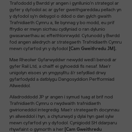
Trafododd y Bwrdd yr angen i gynllunio'n strategol ar
gyfer y dyfodol ac ar gyfer gweithgareddau pellach yn
y dyfodol sy'n debygol o ddod o dan gylch gwaith
Trafnidiaeth Cymru a, lle bynnag y bo modd, eu prif
ffrydio er mwyn sicrhau cydlyniad o ran dylunio
gwasanaethau ac effeithlonrwydd. Cytunodd y Bwrdd
fod angen ailedrych ar strategaeth Trafnidiaeth Cymru
mewn cyfarfod yn y dyfodol
[Cam Gweithredu JM].
Mae Rheolwr Gyfarwyddwr newydd wedi'i benodi ar
gyfer Rail Ltd, a chaiff ei gyhoeddi fis nesaf. Mae'r
unigolyn eisoes yn ymgysylltu â'r sefydliad drwy
gyfarfodydd a datblygu Dangosyddion Perfformiad
Allweddol.
Ailadroddodd JP yr angen i symud tuag at brif nod
Trafnidiaeth Cymru o rwydwaith trafnidiaeth
gwirioneddol integredig. Mae'r strategaeth docynnau
yn allweddol i hyn, a chytunwyd y dylai hyn gael sylw
mewn cyfarfod yn y dyfodol. Cynigiodd SH ddarparu
rhywfaint o gymorth a her
[Cam Gweithredu