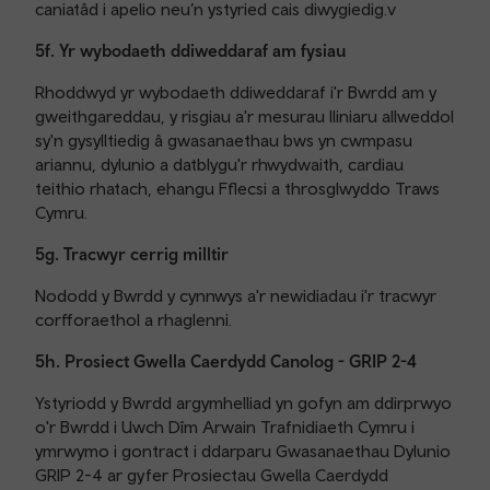
caniatâd i apelio neu’n ystyried cais diwygiedig.v
5f. Yr wybodaeth ddiweddaraf am fysiau
Rhoddwyd yr wybodaeth ddiweddaraf i'r Bwrdd am y
gweithgareddau, y risgiau a'r mesurau lliniaru allweddol
sy'n gysylltiedig â gwasanaethau bws yn cwmpasu
ariannu, dylunio a datblygu'r rhwydwaith, cardiau
teithio rhatach, ehangu Fflecsi a throsglwyddo Traws
Cymru.
5g. Tracwyr cerrig milltir
Nododd y Bwrdd y cynnwys a'r newidiadau i'r tracwyr
corfforaethol a rhaglenni.
5h. Prosiect Gwella Caerdydd Canolog - GRIP 2-4
Ystyriodd y Bwrdd argymhelliad yn gofyn am ddirprwyo
o'r Bwrdd i Uwch Dîm Arwain Trafnidiaeth Cymru i
ymrwymo i gontract i ddarparu Gwasanaethau Dylunio
GRIP 2-4 ar gyfer Prosiectau Gwella Caerdydd