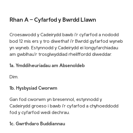
Rhan A – Cyfarfod y Bwrdd Llawn
Croesawodd y Cadeirydd bawb i'r cyfarfod a nododd
bod 12 mis ers y tro diwethaf i'r Bwrdd gyfarfod wyneb
yn wyneb. Estynnodd y Cadeirydd ei longyfarchiadau
am gwblhau'r trosglwyddiad rheilffordd diweddar.
1a. Ymddiheuriadau am Absenoldeb
Dim.
1b. Hysbysiad Cworwm
Gan fod cworwm yn bresennol, estynnodd y
Cadeirydd groeso i bawb i’r cyfarfod a chyhoeddodd
fod y cyfarfod wedi dechrau.
1c. Gwrthdaro Buddiannau