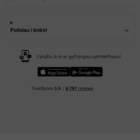
Polisïau i bobol
Cysylltu â ni ar gyfryngau cymdeithasol
Llwythwch Ap TfW Rail i lawr o’r Apple App St
Llwythwch Ap TfW Rail i lawr o’