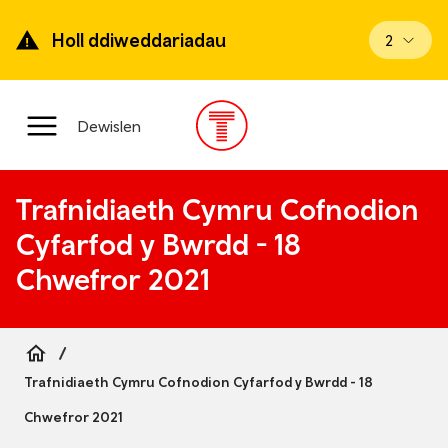
Mynd
ymlaen
Holl ddiweddariadau
Gweld di
2
i’r
prif
gynnwys
Prif
Dewislen
ddewislen
Trafnidiaeth Cymru Cofnodion
Cyfarfod y Bwrdd - 18
Chwefror 2021
Breadcrumb
Trafnidiaeth Cymru Cofnodion Cyfarfod y Bwrdd - 18
Chwefror 2021