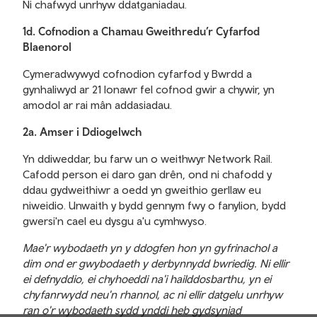
Ni chafwyd unrhyw ddatganiadau.
1d. Cofnodion a Chamau Gweithredu’r Cyfarfod
Blaenorol
Cymeradwywyd cofnodion cyfarfod y Bwrdd a
gynhaliwyd ar 21 Ionawr fel cofnod gwir a chywir, yn
amodol ar rai mân addasiadau.
2a. Amser i Ddiogelwch
Yn ddiweddar, bu farw un o weithwyr Network Rail.
Cafodd person ei daro gan drên, ond ni chafodd y
ddau gydweithiwr a oedd yn gweithio gerllaw eu
niweidio. Unwaith y bydd gennym fwy o fanylion, bydd
gwersi'n cael eu dysgu a'u cymhwyso.
Mae'r wybodaeth yn y ddogfen hon yn gyfrinachol a
dim ond er gwybodaeth y derbynnydd bwriedig. Ni ellir
ei defnyddio, ei chyhoeddi na'i hailddosbarthu, yn ei
chyfanrwydd neu'n rhannol, ac ni ellir datgelu unrhyw
ran o'r wybodaeth sydd ynddi heb gydsyniad