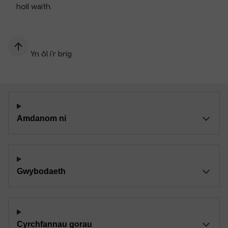
holl waith.
Yn ôl i’r brig
Amdanom ni
Gwybodaeth
Cyrchfannau gorau