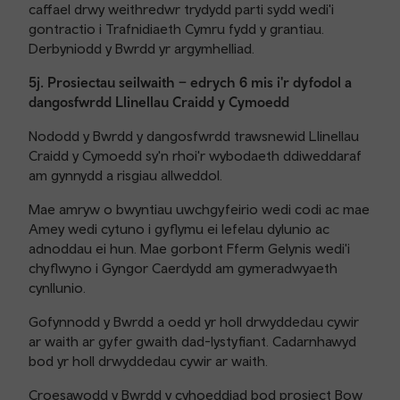
caffael drwy weithredwr trydydd parti sydd wedi'i
gontractio i Trafnidiaeth Cymru fydd y grantiau.
Derbyniodd y Bwrdd yr argymhelliad.
5j. Prosiectau seilwaith – edrych 6 mis i'r dyfodol a
dangosfwrdd Llinellau Craidd y Cymoedd
Nododd y Bwrdd y dangosfwrdd trawsnewid Llinellau
Craidd y Cymoedd sy'n rhoi'r wybodaeth ddiweddaraf
am gynnydd a risgiau allweddol.
Mae amryw o bwyntiau uwchgyfeirio wedi codi ac mae
Amey wedi cytuno i gyflymu ei lefelau dylunio ac
adnoddau ei hun. Mae gorbont Fferm Gelynis wedi'i
chyflwyno i Gyngor Caerdydd am gymeradwyaeth
cynllunio.
Gofynnodd y Bwrdd a oedd yr holl drwyddedau cywir
ar waith ar gyfer gwaith dad-lystyfiant. Cadarnhawyd
bod yr holl drwyddedau cywir ar waith.
Croesawodd y Bwrdd y cyhoeddiad bod prosiect Bow