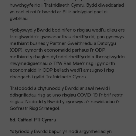
huwchgyfeirio i Trafnidiaeth Cymru. Bydd diweddariad
yn cael ei roi i'r bwrdd ar ôl i'r adolygiad gael ei
gwblhau.
Hysbyswyd y Bwrdd bod nifer o risgiau wedi'u dileu ers
trosglwyddo’r gwasanaethau rheilffyrdd, gan gynnwys
methiant busnes y Partner Gweithredu a Datblygu
(ODP), cymorth economaidd parhaus i'r ODP,
methiant y rhaglen dyfodol rheilffyrdd a throsglwyddo
rhwymedigaethau o TfW Rail. Mae'r risg i gymorth
economaidd i'r ODP bellach wedi'i amsugno i risg
ehangach i gyllid Trafnidiaeth Cymru.
Trafododd a chytunodd y Bwrdd ar sawl newid i
ddisgrifiadau risg ac uno risgiau COVID-19 i'r brif restr
risgiau. Nododd y Bwrdd y cynnwys a'r newidiadau i’r
Gofrestr Risg Strategol.
5d. Caffael PTI Cymru
Ystyriodd y Bwrdd bapur yn nodi argymhelliad yn