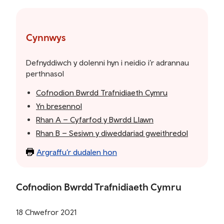
Ewch
i'r
tabl
Cynnwys
cynnwys
Defnyddiwch y dolenni hyn i neidio i’r adrannau
perthnasol
Cofnodion Bwrdd Trafnidiaeth Cymru
Yn bresennol
Rhan A – Cyfarfod y Bwrdd Llawn
Rhan B – Sesiwn y diweddariad gweithredol
Argraffu’r dudalen hon
Cofnodion Bwrdd Trafnidiaeth Cymru
18 Chwefror 2021