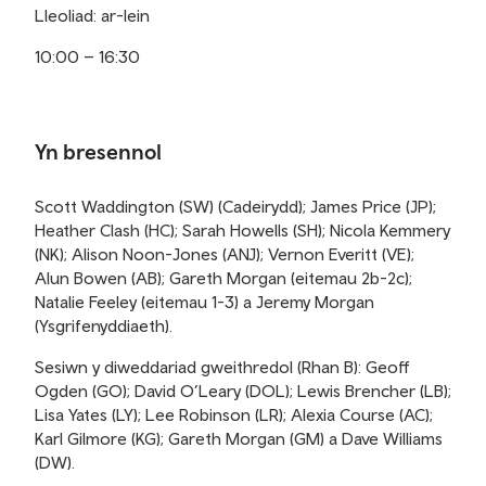
Lleoliad: ar-lein
10:00 – 16:30
Yn bresennol
Scott Waddington (SW) (Cadeirydd); James Price (JP);
Heather Clash (HC); Sarah Howells (SH); Nicola Kemmery
(NK); Alison Noon-Jones (ANJ); Vernon Everitt (VE);
Alun Bowen (AB); Gareth Morgan (eitemau 2b-2c);
Natalie Feeley (eitemau 1-3) a Jeremy Morgan
(Ysgrifenyddiaeth).
Sesiwn y diweddariad gweithredol (Rhan B): Geoff
Ogden (GO); David O’Leary (DOL); Lewis Brencher (LB);
Lisa Yates (LY); Lee Robinson (LR); Alexia Course (AC);
Karl Gilmore (KG); Gareth Morgan (GM) a Dave Williams
(DW).