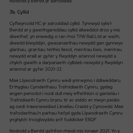
Nododd y Bwrdd yr adroddiad.
3b. Cyllid
Cyflwynodd HC yr adroddiad cyllid. Tynnwyd sylw'r
Bwrdd at y gweithgareddau cyllid allweddol dros y mis
diwethaf, yn enwedig o ran rhoi TfW Rail Ltd ar waith,
diwedd blwyddyn, gwasanaethau newydd gan gynnwys
glanhau, grantiau teithio llesol, mentrau bws, mentrau
newydd eraill ar gyfer y flwyddyn ariannol newydd a
chylch gwaith a darpariaeth cyllideb newydd y flwyddyn
ariannol ar gyfer 2021-22.
Mae Llywodraeth Cymru wedi ymrwymo i ddiweddaru
Erthyglau Cymdeithasu Trafnidiaeth Cymru, gydag
angen penodol i nodi dull mwy effeithlon o ganiatáu i
Trafnidiaeth Cymru brynu tir ac eiddo er mwyn peidio
ag oedi trawsnewidiad Llinellau Craidd y Cymoedd. Mae
trafodaethau'n parhau hefyd gyda Llywodraeth Cymru
ynghylch trosglwyddo prif fuddiolwr ERDF.
Nododd y Bwrdd gyfrifon rheoli mis Ionawr 2021. Yn y