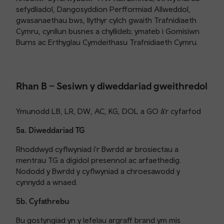
sefydliadol, Dangosyddion Perfformiad Allweddol,
gwasanaethau bws, llythyr cylch gwaith Trafnidiaeth
Cymru, cynllun busnes a chyllideb; ymateb i Gomisiwn
Burns ac Erthyglau Cymdeithasu Trafnidiaeth Cymru.
Rhan B – Sesiwn y diweddariad gweithredol
Ymunodd LB, LR, DW, AC, KG, DOL a GO â’r cyfarfod
5a. Diweddariad TG
Rhoddwyd cyflwyniad i'r Bwrdd ar brosiectau a
mentrau TG a digidol presennol ac arfaethedig.
Nododd y Bwrdd y cyflwyniad a chroesawodd y
cynnydd a wnaed.
5b. Cyfathrebu
Bu gostyngiad yn y lefelau argraff brand ym mis