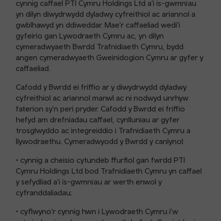
cynnig caffael PTI Cymru Holdings Ltd a'i is-gwmnïau
yn dilyn diwydrwydd dyladwy cyfreithiol ac ariannol a
gwblhawyd yn ddiweddar. Mae'r caffaeliad wedi'i
gyfeirio gan Lywodraeth Cymru ac, yn dilyn
cymeradwyaeth Bwrdd Trafnidiaeth Cymru, bydd
angen cymeradwyaeth Gweinidogion Cymru ar gyfer y
caffaeliad.
Cafodd y Bwrdd ei friffio ar y diwydrwydd dyladwy
cyfreithiol ac ariannol manwl ac ni nodwyd unrhyw
faterion sy'n peri pryder. Cafodd y Bwrdd ei friffio
hefyd am drefniadau caffael, cynlluniau ar gyfer
trosglwyddo ac integreiddio i Trafnidiaeth Cymru a
llywodraethu. Cymeradwyodd y Bwrdd y canlynol:
• cynnig a cheisio cytundeb ffurfiol gan fwrdd PTI
Cymru Holdings Ltd bod Trafnidiaeth Cymru yn caffael
y sefydliad a'i is-gwmnïau ar werth enwol y
cyfranddaliadau;
• cyflwyno'r cynnig hwn i Lywodraeth Cymru i'w