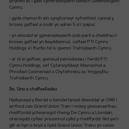
ystyried ac i gael cymeradwyaeth bellach Gweinidogion
Cymru;
• gyda chymorth ein cynghorwyr cyfreithiol, cynnal y
broses gaffael a nodir yn adran 5 o'r papur;
• yn amodol ar gymeradwyaeth pob parti a chwblhau'r
broses gaffael yn llwyddiannus, caffael PTI Cymru
Holdings a'i ffurfio fel is-gwmni Trafnidiaeth Cymru;
• ar ôl ei gaffael, gwneud penodiadau i fwrdd PTI
Cymru Holdings, sef Cyfarwyddwyr Masnachol a
Phrofiad Cwsmeriaid a Chyfathrebu ac Ymgysylltu
Trafnidiaeth Cymru.
5e. Uno a chaffaeliadau
Hysbyswyd y Bwrdd o benderfyniad diweddar yr ORR i
wrthod cais Grand Union Train i redeg gwasanaethau
rheilffordd ychwanegol rhwng De Cymru a Llundain
oherwydd cyflwr presennol cyllid y rheilffyrdd. Nid yw'n
glir ar hyn o bryd a fydd Grand Union Trains yn ceisio