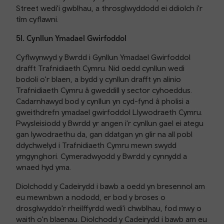
Street wedi'i gwblhau, a throsglwyddodd ei ddiolch i'r
tîm cyflawni.
5l. Cynllun Ymadael Gwirfoddol
Cyflwynwyd y Bwrdd i Gynllun Ymadael Gwirfoddol
drafft Trafnidiaeth Cymru. Nid oedd cynllun wedi
bodoli o'r blaen, a bydd y cynllun drafft yn alinio
Trafnidiaeth Cymru â gweddill y sector cyhoeddus.
Cadarnhawyd bod y cynllun yn cyd-fynd â pholisi a
gweithdrefn ymadael gwirfoddol Llywodraeth Cymru.
Pwysleisiodd y Bwrdd yr angen i'r cynllun gael ei ategu
gan lywodraethu da, gan ddatgan yn glir na all pobl
ddychwelyd i Trafnidiaeth Cymru mewn swydd
ymgynghori. Cymeradwyodd y Bwrdd y cynnydd a
wnaed hyd yma.
Diolchodd y Cadeirydd i bawb a oedd yn bresennol am
eu mewnbwn a nododd, er bod y broses o
drosglwyddo'r rheilffyrdd wedi'i chwblhau, fod mwy o
waith o'n blaenau. Diolchodd y Cadeirydd i bawb am eu