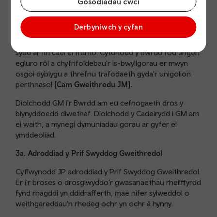
Gosodiadau cwci
person a oedd yn mynd â’i gi am dro gorn trên.
Trafododd y Bwrdd adrodd am ddiogelwch a rolau a
Derbyniwch y cyfan
chyfrifoldebau Pwyllgor Iechyd, Diogelwch a Lles
Trafnidiaeth Cymru a phwyllgor diogelwch TfWRL,
sydd ar fin cael ei ffurfio. Cytunodd y Bwrdd fod angen
egluro rôl a chyfrifoldebau'r is-bwyllgorau er mwyn
osgoi dyblygu a threfnu trafodaeth gyda'r unigolion
perthnasol
[Cam Gweithredu JM].
Diolchodd GM i'r Bwrdd am eu cefnogaeth dros y
blynyddoedd diwethaf. Diolchodd y Cadeirydd i GM am
ei waith, a mynegi dymuniadau gorau ar gyfer ei
ymddeoliad.
3a. Adroddiad y Prif Swyddog Gweithredol
Cyflwynodd JP adroddiad y Prif Swyddog Gweithredol.
Er i'r broses o drosglwyddo’r gwasanaethau rheilffyrdd
fynd rhagddi yn ddidrafferth, mae nifer sylweddol o
weithgareddau'n rhedeg ochr yn ochr â hynny.