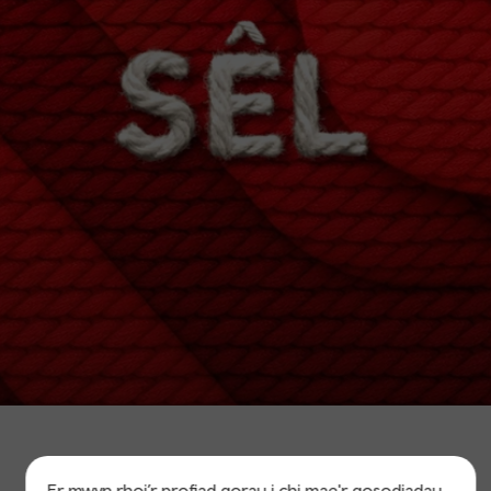
Er mwyn rhoi’r profiad gorau i chi mae'r gosodiadau