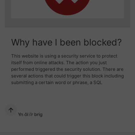
Yn ôl i’r brig