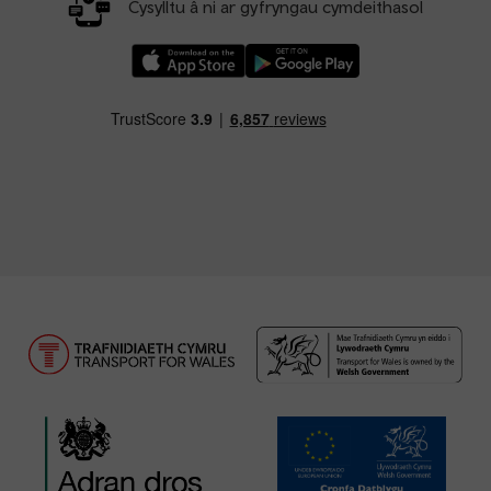
Cysylltu â ni ar gyfryngau cymdeithasol
Llwythwch Ap TfW Rail i lawr o’r Apple App St
Llwythwch Ap TfW Rail i lawr o’