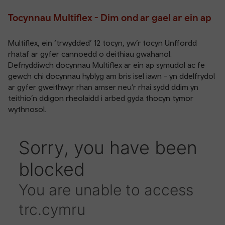
Tocynnau Multiflex - Dim ond ar gael ar ein ap
Multiflex
, ein ‘trwydded’ 12 tocyn, yw’r tocyn Unffordd
rhataf ar gyfer cannoedd o deithiau gwahanol.
Defnyddiwch docynnau
Multiflex
ar ein ap symudol ac fe
gewch chi docynnau hyblyg am bris isel iawn - yn ddelfrydol
ar gyfer gweithwyr rhan amser neu’r rhai sydd ddim yn
teithio’n ddigon rheolaidd i arbed gyda thocyn tymor
wythnosol.