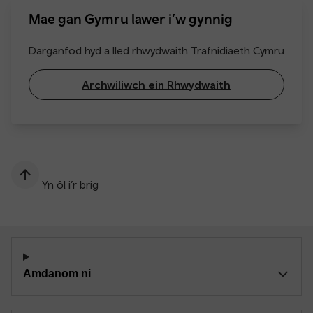
Mae gan Gymru lawer i’w gynnig
Darganfod hyd a lled rhwydwaith Trafnidiaeth Cymru
Archwiliwch ein Rhwydwaith
Yn ôl i’r brig
Amdanom ni