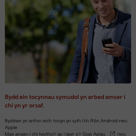
Bydd ein tocynnau symudol yn arbed amser i
chi yn yr orsaf.
Byddwn yn anfon eich tocyn yn syth i’ch ffôn Android neu
Apple.
Mae angen i chi lwytho’r ap i lawr o’r
Siop Apiau
neu