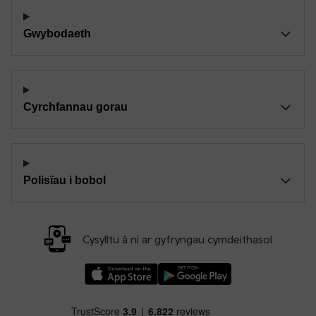
Gwybodaeth
Cyrchfannau gorau
Polisïau i bobol
Cysylltu â ni ar gyfryngau cymdeithasol
Llwythwch Ap TfW Rail i lawr o’r Apple App St
Llwythwch Ap TfW Rail i lawr o’