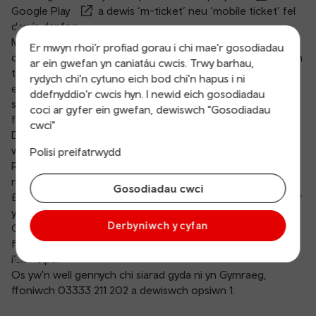
Google Play
a dewis ‘m-ticket’ neu ‘mobile ticket’ fel
dewis danfon.
Mae hi’n hawdd defnyddio tocyn symudol. Pan fyddwch
Er mwyn rhoi’r profiad gorau i chi mae'r gosodiadau
chi’n mynd am y platfform, dewiswch ‘Activate’ i ddilysu eich
ar ein gwefan yn caniatáu cwcis. Trwy barhau,
tocyn i’w ddefnyddio. Gallwch chi wedyn sganio cod bar
rydych chi'n cytuno eich bod chi'n hapus i ni
eich tocyn i fynd drwy'r giatiau. Os nad oes gan ein giatiau
ddefnyddio'r cwcis hyn. I newid eich gosodiadau
sganiwr cod bar, dangoswch eich tocyn i aelod o’n tîm a
coci ar gyfer ein gwefan, dewiswch "Gosodiadau
fydd wrth y giât.
cwci"
Does dim angen signal ffôn symudol er mwyn i’ch tocyn
weithio.
Polisi preifatrwydd
Rydym yn cynnig yr opsiwn i chi ledaenu taliadau dros 3
rhandaliad gyda PayPal Pay in 3 os ydych chi'n gwario dros
Gosodiadau cwci
£20. Mae rhagor o wybodaeth am yr opsiwn hwn ar gael ar
y sgrin talu.
Derbyniwch y cyfan
Os byddwch chi’n cael problemau gyda’ch tocyn symudol,
ffoniwch ni ar
03333 211 202
(dewis 2) a byddwn ni’n barod
i’ch helpu.
Os yw'n well gennych chi siarad gyda ni yn Gymraeg,
ffoniwch
03333 211 202
a dewiswch opsiwn 1.