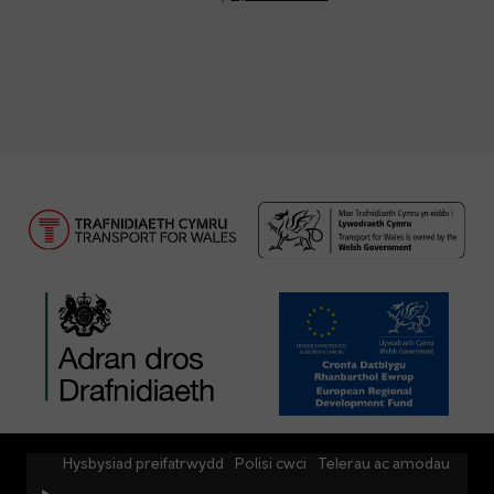
Hysbysiad preifatrwydd
Polisi cwci
Telerau ac amodau