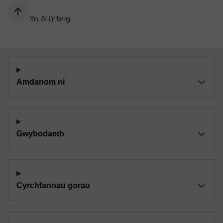
Yn ôl i’r brig
Amdanom ni
Gwybodaeth
Cyrchfannau gorau