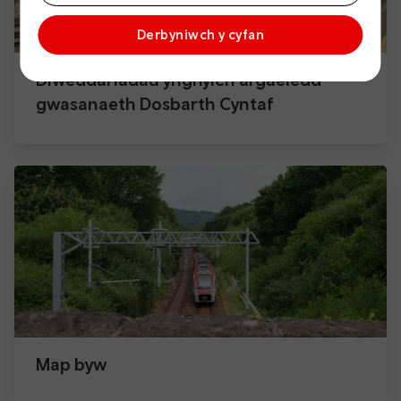
Derbyniwch y cyfan
Diweddariadau ynghylch argaeledd
gwasanaeth Dosbarth Cyntaf
Map byw