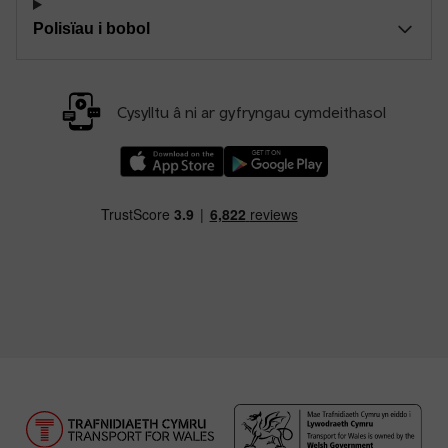
Polisïau i bobol
Cysylltu â ni ar gyfryngau cymdeithasol
Llwythwch Ap TfW Rail i lawr o’r Apple App St
Llwythwch Ap TfW Rail i lawr o’