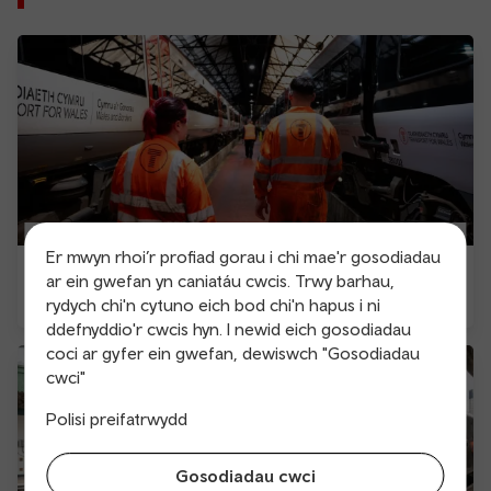
Er mwyn rhoi’r profiad gorau i chi mae'r gosodiadau
Pob diweddariad
ar ein gwefan yn caniatáu cwcis. Trwy barhau,
rydych chi'n cytuno eich bod chi'n hapus i ni
ddefnyddio'r cwcis hyn. I newid eich gosodiadau
coci ar gyfer ein gwefan, dewiswch "Gosodiadau
cwci"
Polisi preifatrwydd
Gosodiadau cwci