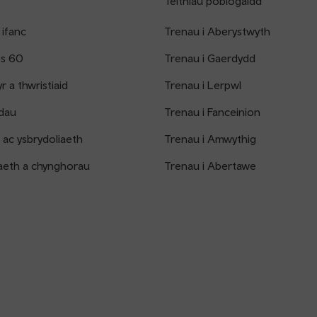
Teithiau poblogaidd
 ifanc
Trenau i Aberystwyth
os 60
Trenau i Gaerdydd
 a thwristiaid
Trenau i Lerpwl
dau
Trenau i Fanceinion
 ac ysbrydoliaeth
Trenau i Amwythig
aeth a chynghorau
Trenau i Abertawe