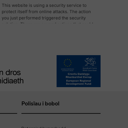
Polisïau i bobol