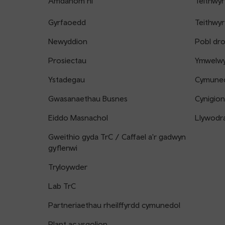
Amdanom ni
Teithwyr
Gyrfaoedd
Teithwyr
Newyddion
Pobl dr
Prosiectau
Ymwelwyr
Ystadegau
Cymune
Gwasanaethau Busnes
Cynigion
Eiddo Masnachol
Llywodr
Gweithio gyda TrC / Caffael a'r gadwyn
gyflenwi
Tryloywder
Lab TrC
Partneriaethau rheilffyrdd cymunedol
Plant ac ysgolion