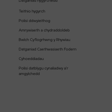
Datganiad hygyrchedd
Teithio hygyrch
Polisi ddwyieithog
Amrywiaeth a chydraddoldeb
Bwlch Cyflogrhwng y Rhywiau
Datganiad Caethwasiaeth Fodern
Cyhoeddiadau
Polisi datblygu cynaliadwy a'r
amgylchedd