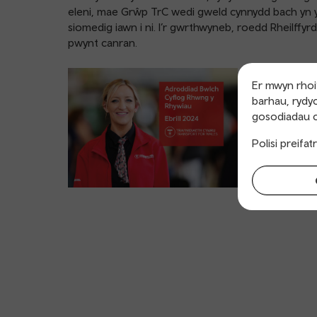
eleni, mae Grŵp TrC wedi gweld cynnydd bach yn y 
siomedig iawn i ni. I’r gwrthwyneb, roedd Rheilffyrd
pwynt canran.
Er mwyn rhoi’
barhau, rydyc
gosodiadau c
Polisi preifa