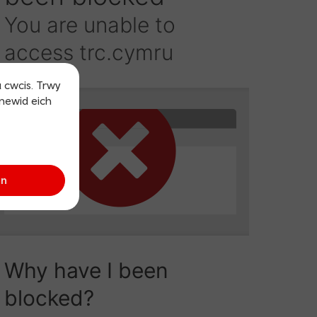
u cwcis. Trwy
 newid eich
an