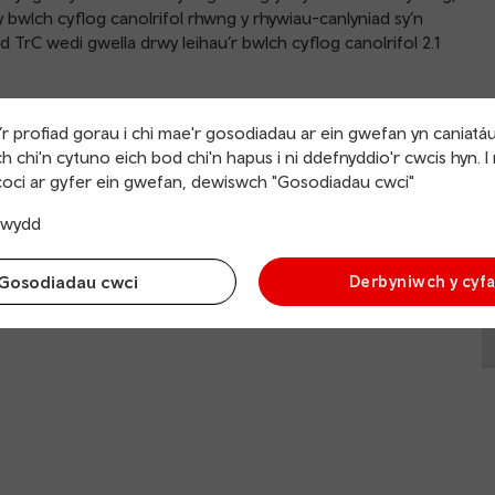
bwlch cyflog canolrifol rhwng y rhywiau-canlyniad sy’n
d TrC wedi gwella drwy leihau’r bwlch cyflog canolrifol 2.1
r profiad gorau i chi mae'r gosodiadau ar ein gwefan yn caniatá
Trafnidiaeth Cymru Adroddiad Bwlch
h chi'n cytuno eich bod chi'n hapus i ni ddefnyddio'r cwcis hyn. I
Cyflog Rhwng y Rhywiau 2024
oci ar gyfer ein gwefan, dewiswch "Gosodiadau cwci"
trwydd
Gosodiadau cwci
Derbyniwch y cyf