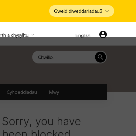
Gweld diweddariadau
3
th a chysylltu
English
Chwilio
Cyhoeddiadau
Mwy