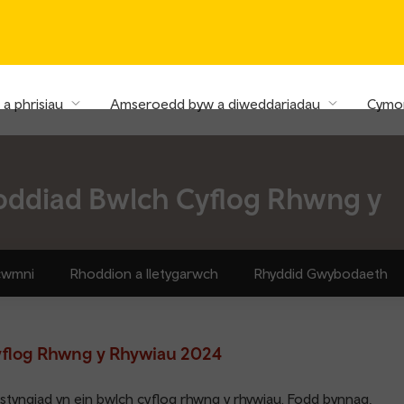
a phrisiau
Amseroedd byw a diweddariadau
Cymor
oddiad Bwlch Cyflog Rhwng y
cwmni
Rhoddion a lletygarwch
Rhyddid Gwybodaeth
yflog Rhwng y Rhywiau 2024
styngiad yn ein bwlch cyflog rhwng y rhywiau. Fodd bynnag,