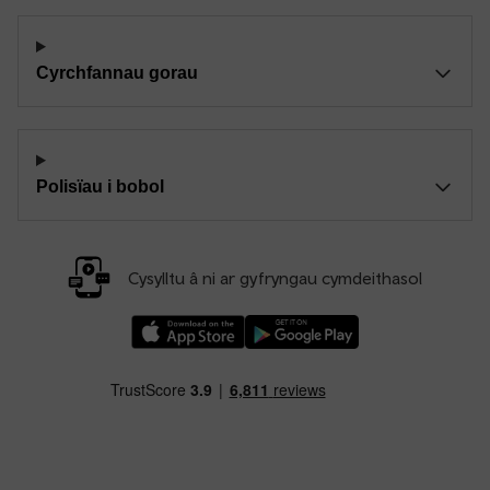
Cyrchfannau gorau
Polisïau i bobol
Cysylltu â ni ar gyfryngau cymdeithasol
Llwythwch Ap TfW Rail i lawr o’r Apple App St
Llwythwch Ap TfW Rail i lawr o’