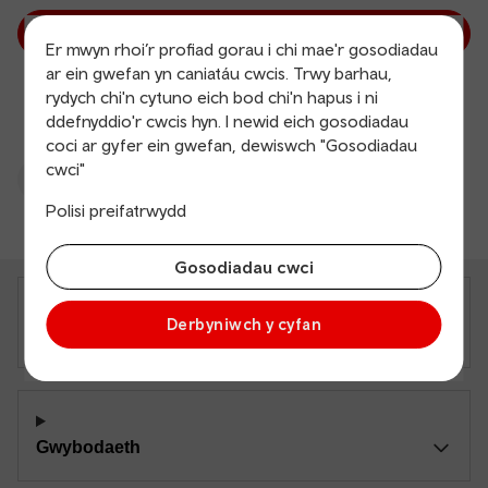
Gweld fy nhrafodion
Er mwyn rhoi’r profiad gorau i chi mae'r gosodiadau
ar ein gwefan yn caniatáu cwcis. Trwy barhau,
rydych chi'n cytuno eich bod chi'n hapus i ni
ddefnyddio'r cwcis hyn. I newid eich gosodiadau
coci ar gyfer ein gwefan, dewiswch "Gosodiadau
cwci"
Yn ôl i’r brig
Polisi preifatrwydd
Gosodiadau cwci
Derbyniwch y cyfan
Amdanom ni
Gwybodaeth