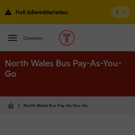
Mynd
ymlaen
Holl ddiweddariadau
Gweld di
2
i’r
prif
gynnwys
Prif
Dewislen
ddewislen
North Wales Bus Pay-As-You-
Go
North Wales Bus Pay-As-You-Go
Breadcrumb