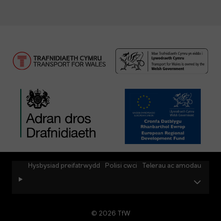
Hysbysiad preifatrwydd
Polisi cwci
Telerau ac amodau
© 2026 TfW