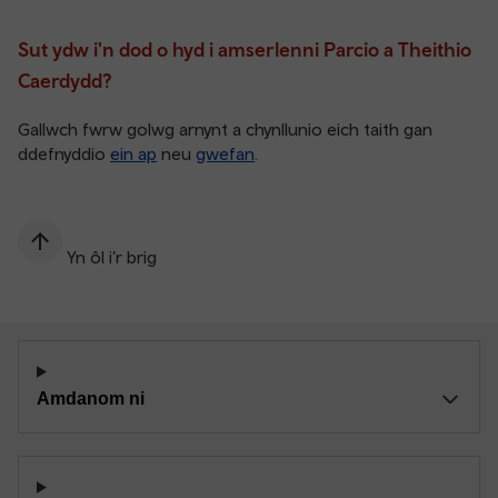
Sut ydw i'n dod o hyd i amserlenni Parcio a Theithio
Caerdydd?
Gallwch fwrw golwg arnynt a chynllunio eich taith gan
ddefnyddio
ein ap
neu
gwefan
.
Yn ôl i’r brig
Amdanom ni