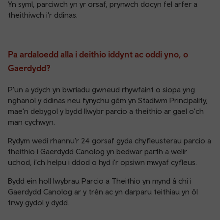
Yn syml, parciwch yn yr orsaf, prynwch docyn fel arfer a
theithiwch i'r ddinas.
Pa ardaloedd alla i deithio iddynt ac oddi yno, o
Gaerdydd?
P'un a ydych yn bwriadu gwneud rhywfaint o siopa yng
nghanol y ddinas neu fynychu gêm yn Stadiwm Principality,
mae'n debygol y bydd llwybr parcio a theithio ar gael o'ch
man cychwyn.
Rydym wedi rhannu'r 24 gorsaf gyda chyfleusterau parcio a
theithio i Gaerdydd Canolog yn bedwar parth a welir
uchod, i'ch helpu i ddod o hyd i'r opsiwn mwyaf cyfleus.
Bydd ein holl lwybrau Parcio a Theithio yn mynd â chi i
Gaerdydd Canolog ar y trên ac yn darparu teithiau yn ôl
trwy gydol y dydd.