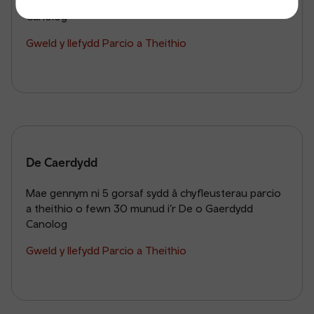
a theithio o fewn 30 munud i’r Dwyrain o Gaerdydd
Canolog
Gweld y llefydd Parcio a Theithio
De Caerdydd
Mae gennym ni 5 gorsaf sydd â chyfleusterau parcio
a theithio o fewn 30 munud i’r De o Gaerdydd
Canolog
Gweld y llefydd Parcio a Theithio