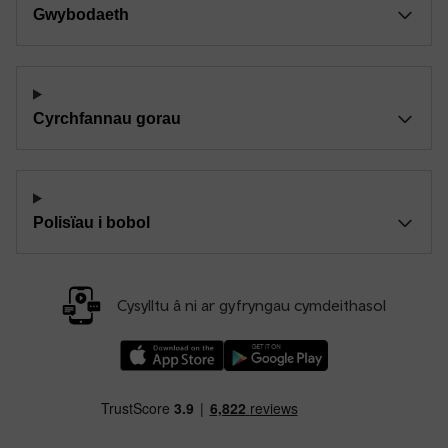
Gwybodaeth
Cyrchfannau gorau
Polisïau i bobol
Cysylltu â ni ar gyfryngau cymdeithasol
Llwythwch Ap TfW Rail i lawr o’r Apple App St
Llwythwch Ap TfW Rail i lawr o’