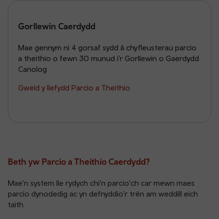
Gorllewin Caerdydd
Mae gennym ni 4 gorsaf sydd â chyfleusterau parcio
a theithio o fewn 30 munud i’r Gorllewin o Gaerdydd
Canolog
Gweld y llefydd Parcio a Theithio
Beth yw Parcio a Theithio Caerdydd?
Mae'n system lle rydych chi'n parcio'ch car mewn maes
parcio dynodedig ac yn defnyddio'r trên am weddill eich
taith.