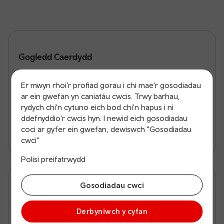
Gogledd Caerdydd
Mae gennym ni 10 gorsaf sydd â chyfleusterau parcio
Er mwyn rhoi’r profiad gorau i chi mae'r gosodiadau
a theithio o fewn 30 munud i’r Gogledd o Gaerdydd
ar ein gwefan yn caniatáu cwcis. Trwy barhau,
Canolog
rydych chi'n cytuno eich bod chi'n hapus i ni
ddefnyddio'r cwcis hyn. I newid eich gosodiadau
Gweld y llefydd Parcio a Theithio
coci ar gyfer ein gwefan, dewiswch "Gosodiadau
cwci"
Polisi preifatrwydd
Gosodiadau cwci
Dwyrain Caerdydd
Derbyniwch y cyfan
Mae gennym ni 5 gorsaf sydd â chyfleusterau parcio