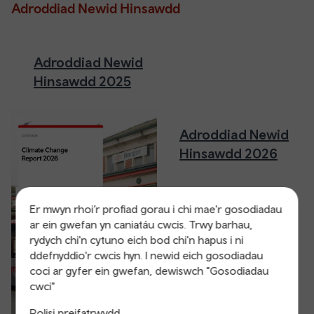
Adroddiad Newid Hinsawdd
Adroddiad Newid
Hinsawdd 2025
Adroddiad Newid
Hinsawdd 2026
Er mwyn rhoi’r profiad gorau i chi mae'r gosodiadau
ar ein gwefan yn caniatáu cwcis. Trwy barhau,
rydych chi'n cytuno eich bod chi'n hapus i ni
ddefnyddio'r cwcis hyn. I newid eich gosodiadau
coci ar gyfer ein gwefan, dewiswch "Gosodiadau
cwci"
Polisi preifatrwydd