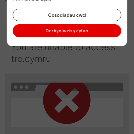
Gosodiadau cwci
Derbyniwch y cyfan