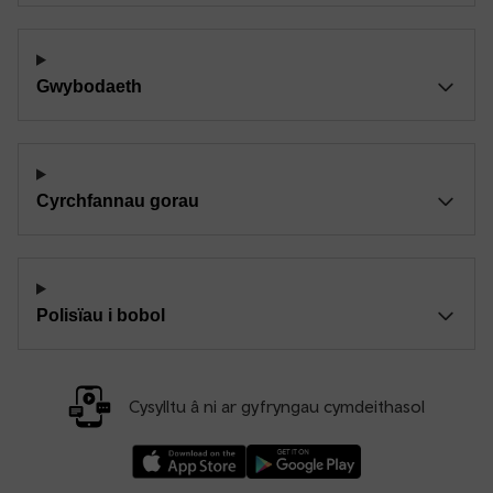
Gwybodaeth
Cyrchfannau gorau
Polisïau i bobol
Cysylltu â ni ar gyfryngau cymdeithasol
Llwythwch Ap TfW Rail i lawr o’r Apple App St
Llwythwch Ap TfW Rail i lawr o’