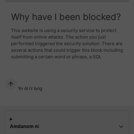
Yn ôl i’r brig
Amdanom ni