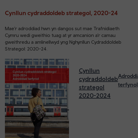
Cynllun cydraddoldeb strategol, 2020-24
Mae’r adroddiad hwn yn dangos sut mae Trafnidiaeth
Cymru wedi gweithio tuag at yr amcanion a’r camau
gweithredu a amlinellwyd yng Nghynllun Cydraddoldeb
Strategol: 2020-24.
Cynllun
Adroddi
cydraddoldeb
terfynol
strategol
2020-2024