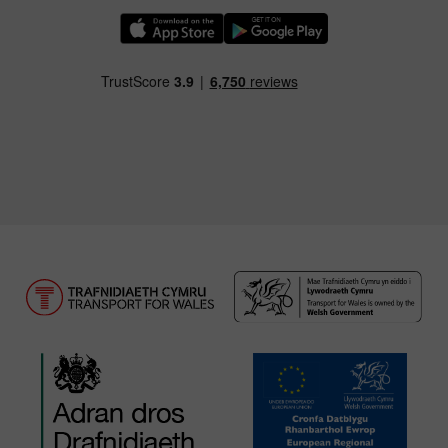
Llwythwch Ap TfW Rail i lawr o’r Apple App St
Llwythwch Ap TfW Rail i lawr o’