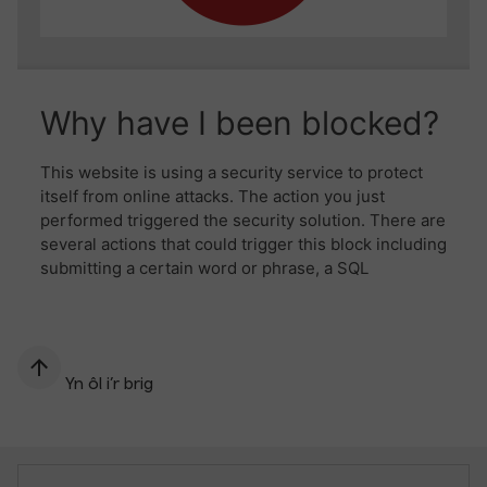
Yn ôl i’r brig