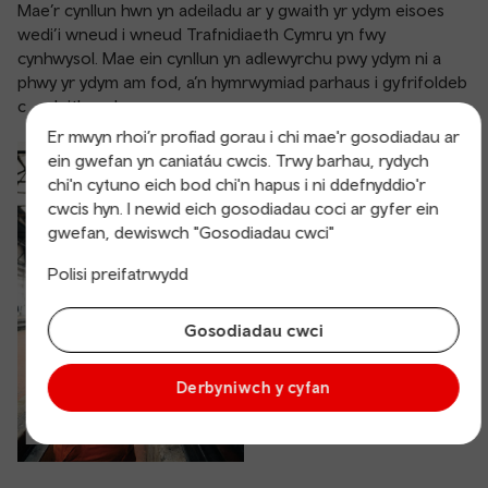
Mae’r cynllun hwn yn adeiladu ar y gwaith yr ydym eisoes
wedi’i wneud i wneud Trafnidiaeth Cymru yn fwy
cynhwysol. Mae ein cynllun yn adlewyrchu pwy ydym ni a
phwy yr ydym am fod, a’n hymrwymiad parhaus i gyfrifoldeb
cymdeithasol.
Er mwyn rhoi’r profiad gorau i chi mae'r gosodiadau ar
ein gwefan yn caniatáu cwcis. Trwy barhau, rydych
Cynllun
chi'n cytuno eich bod chi'n hapus i ni ddefnyddio'r
cwcis hyn. I newid eich gosodiadau coci ar gyfer ein
cydraddoldeb
gwefan, dewiswch "Gosodiadau cwci"
strategol, 2024-28
Polisi preifatrwydd
Gosodiadau cwci
Derbyniwch y cyfan