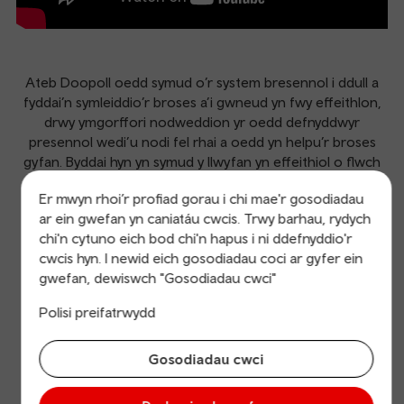
Ateb Doopoll oedd symud o’r system bresennol i ddull a
fyddai’n symleiddio’r broses a’i gwneud yn fwy effeithlon,
drwy ymgorffori nodweddion yr oedd defnyddwyr
presennol wedi’u nodi fel rhai a oedd yn helpu’r broses
gyfan. Byddai hyn yn symud y llwyfan yn effeithiol o flwch
derbyn e-bost i system ar-lein, sy’n gallu casglu
Er mwyn rhoi’r profiad gorau i chi mae'r gosodiadau
gwybodaeth a symleiddio’r broses ymateb.
ar ein gwefan yn caniatáu cwcis. Trwy barhau, rydych
chi'n cytuno eich bod chi'n hapus i ni ddefnyddio'r
www.doopoll.co
cwcis hyn. I newid eich gosodiadau coci ar gyfer ein
gwefan, dewiswch "Gosodiadau cwci"
Polisi preifatrwydd
Busnesau newydd gwych eraill
Dysgwch fwy am y busnesau newydd eraill sydd wedi cael
Gosodiadau cwci
llwyddiant ar ein rhaglen cyflymu.