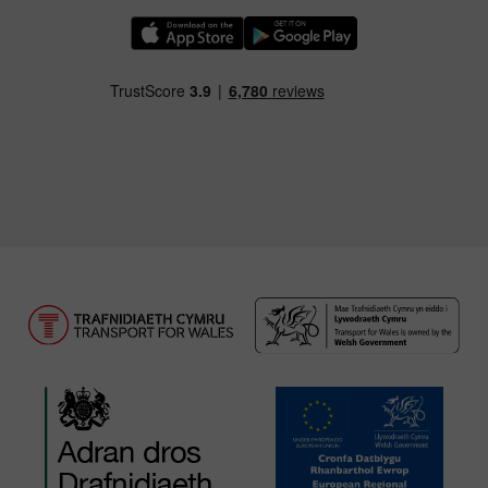
Llwythwch Ap TfW Rail i lawr o’r Apple App St
Llwythwch Ap TfW Rail i lawr o’