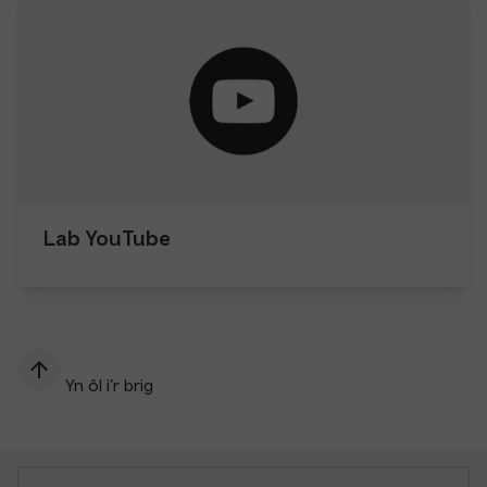
Lab YouTube
Yn ôl i’r brig