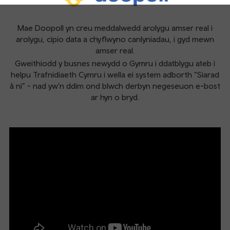
Mae Doopoll yn creu meddalwedd arolygu amser real i
arolygu, cipio data a chyflwyno canlyniadau, i gyd mewn
amser real.
Gweithiodd y busnes newydd o Gymru i ddatblygu ateb i
helpu Trafnidiaeth Cymru i wella ei system adborth “Siarad
â ni” - nad yw’n ddim ond blwch derbyn negeseuon e-bost
ar hyn o bryd.