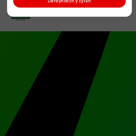
Derbyniwch y cyfan