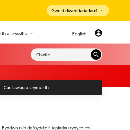
Gweld diweddariadau
4
th a chysylltu
English
Chwilio
Canllawiau a chymorth
. Byddwn ni’n defnyddio’r tapiadau rydych chi