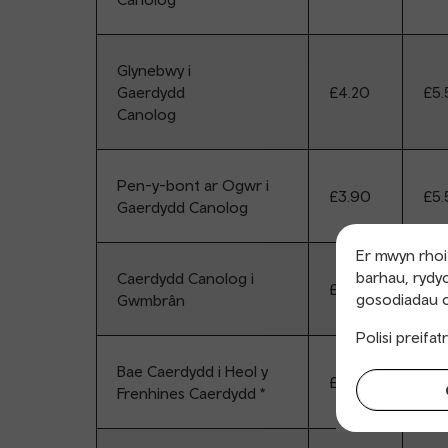
Glynebwy i
Gaerdydd
£4.20
£5.
Canolog
Pen-y-bont ar Ogwr i
£3.90
£5.
Gaerdydd Canolog
Er mwyn rhoi’
barhau, rydyc
Caerdydd Canolog i
£3.00
£10
gosodiadau c
Gwmbrân
Polisi preifa
Bae Caerdydd i Heol y
£1.70
£2.
Frenhines Caerdydd *