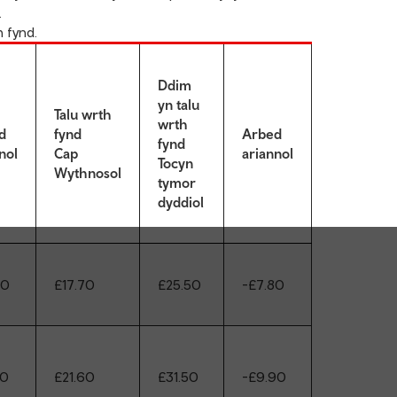
.
 fynd.
Ddim
yn talu
Talu wrth
wrth
d
fynd
Arbed
fynd
nol
Cap
ariannol
Tocyn
Wythnosol
tymor
dyddiol
00
£17.70
£25.50
-£7.80
60
£21.60
£31.50
-£9.90