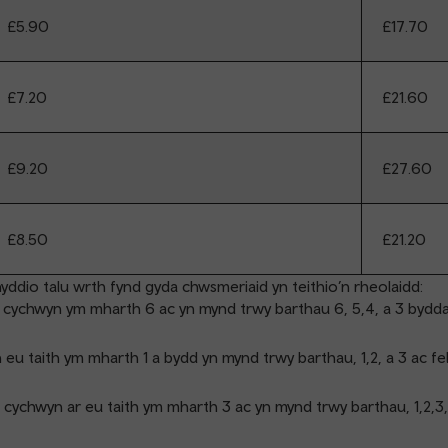
£5.90
£17.70
£7.20
£21.60
£9.20
£27.60
£8.50
£21.20
yddio talu wrth fynd gyda chwsmeriaid yn teithio’n rheolaidd:
cychwyn ym mharth 6 ac yn mynd trwy barthau 6, 5,4, a 3 byddan
 taith ym mharth 1 a bydd yn mynd trwy barthau, 1,2, a 3 ac fel
ychwyn ar eu taith ym mharth 3 ac yn mynd trwy barthau, 1,2,3,4