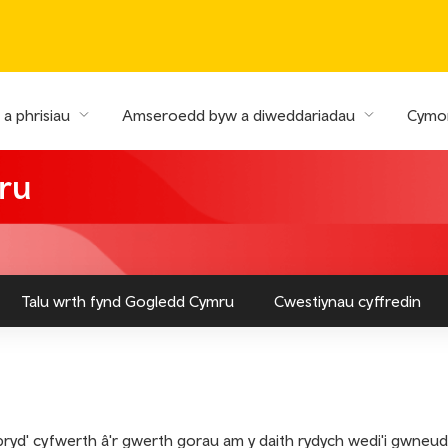
a phrisiau
Amseroedd byw a diweddariadau
Cymor
mru
Talu wrth fynd Gogledd Cymru
Cwestiynau cyffredin
bryd' cyfwerth â'r gwerth gorau am y daith rydych wedi'i gwneud