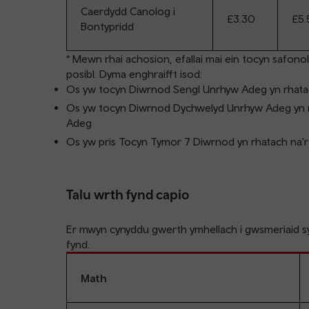
Caerdydd Canolog i
£3.30
£5.
Bontypridd
* Mewn rhai achosion, efallai mai ein tocyn safonol
posibl. Dyma enghraifft isod:
Os yw tocyn Diwrnod Sengl Unrhyw Adeg yn rhatach
Os yw tocyn Diwrnod Dychwelyd Unrhyw Adeg yn rh
Adeg
Os yw pris Tocyn Tymor 7 Diwrnod yn rhatach na'r
Talu wrth fynd capio
Er mwyn cynyddu gwerth ymhellach i gwsmeriaid sy
fynd.
Math