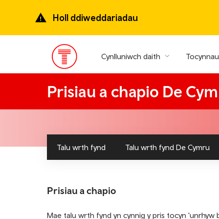
Mynd
ymlaen
Holl ddiweddariadau
i’r
prif
gynnwys
Cynlluniwch daith
Tocynnau 
Prif
ddewislen
Prisiau a chapio De Cy
Talu wrth fynd
Talu wrth fynd De Cymru
Prisiau a chapio
Mae talu wrth fynd yn cynnig y pris tocyn 'unrhyw 