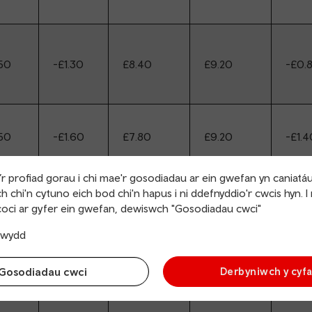
50
-£1.30
£8.40
£9.20
-£0.
50
-£1.60
£7.80
£9.20
-£1.4
r profiad gorau i chi mae'r gosodiadau ar ein gwefan yn caniatá
h chi'n cytuno eich bod chi'n hapus i ni ddefnyddio'r cwcis hyn. I
.70
-£7.70
£6.00
£11.50
-£5.
oci ar gyfer ein gwefan, dewiswch "Gosodiadau cwci"
trwydd
80
-£1.10
£3.40
£3.40
£0.0
Gosodiadau cwci
Derbyniwch y cyf