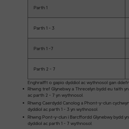
Parth 1
Parth 1 - 3
Parth 1 -7
Parth 2 - 7
Enghraifft o gapio dyddiol ac wythnosol gan ddefn
Rhwng tref Glynebwy a Threcelyn bydd eu taith yn 
ac parth 2 - 7 yn wythnosol.
Rhwng Caerdydd Canolog a Phont-y-clun cychwyn eu
dyddiol ac parth 1 - 3 yn wythnosol.
Rhwng Pont-y-clun i Barcffordd Glynebwy bydd yn c
dyddiol ac parth 1 - 7 wythnosol.