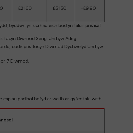
60
£21.60
£31.50
-£9.90
dd, byddwn yn sicrhau eich bod yn talu'r pris isaf
pris tocyn Diwrnod Sengl Unrhyw Adeg
fordd, codir pris tocyn Diwrnod Dychwelyd Unrhyw
mor 7 Diwrnod.
capiau parthol hefyd ar waith ar gyfer talu wrth
hnosol