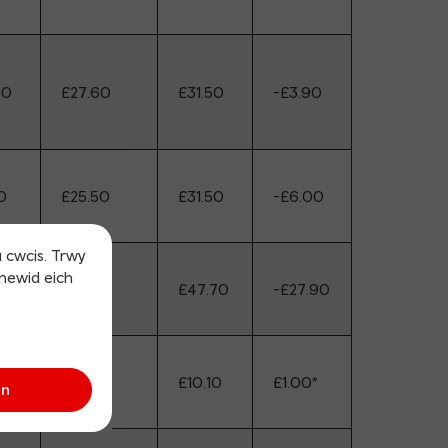
80
£27.60
£31.50
-£3.90
0
£25.50
£31.50
-£6.00
u cwcis. Trwy
 newid eich
50
£19.80
£47.70
-£27.90
0
£11.10
£10.10
£1.00*
an