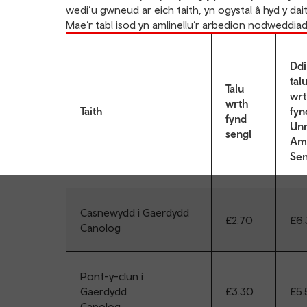
wedi’u gwneud ar eich taith, yn ogystal â hyd y dait
Mae’r tabl isod yn amlinellu’r arbedion nodweddiad
Dd
tal
Talu
wr
wrth
Taith
fyn
fynd
Un
sengl
Am
Sen
Casnewydd i Gaerdydd
£2.70
£6
Canolog
Pont-y-clun i
Gaerdydd
£3.30
£5.
Canolog