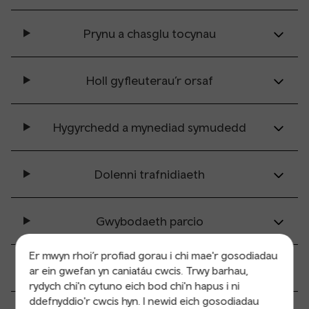
Prynu a chasglu tocynau
Holl gyfleuterau’r orsaf
Hygyrchedd a mynediad symudedd
Dolenni trafnidiaeth
Gwybodaeth parcio
Er mwyn rhoi’r profiad gorau i chi mae'r gosodiadau
Gwybodaeth i gwsmeriad
ar ein gwefan yn caniatáu cwcis. Trwy barhau,
rydych chi'n cytuno eich bod chi'n hapus i ni
ddefnyddio'r cwcis hyn. I newid eich gosodiadau