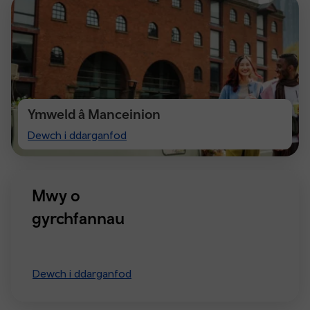
Ymweld â Manceinion
Visiting
Dewch i ddarganfod
Manchester
Mwy o
gyrchfannau
Dewch i ddarganfod