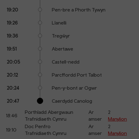
19:20
Pen-bre a Phorth Tywyn
19:26
Llanelli
19:36
Tregŵyr
19:51
Abertawe
20:05
Castell-nedd
20:12
Parcffordd Port Talbot
20:24
Pen-y-bont ar Ogwr
20:47
Caerdydd Canolog
Porthladd Abergwaun
Ar
2
18:46
Trafnidiaeth Cymru
amser
Manylion
Doc Penfro
Ar
2
19:10
Trafnidiaeth Cymru
amser
Manylion