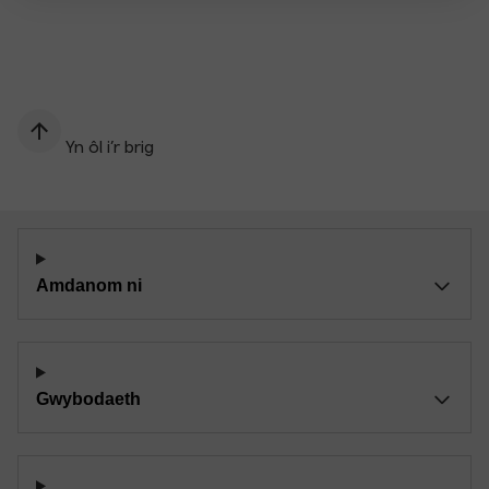
Yn ôl i’r brig
Amdanom ni
Gwybodaeth