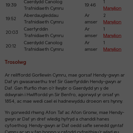
Caerdydd Canolog
1
19:39
19:46
Trafnidiaeth Cymru
Manylion
Aberdaugleddau
Ar
2
19:52
Trafnidiaeth Cymru
amser
Manylion
Caerfyrddin
Ar
1
20:03
Trafnidiaeth Cymru
amser
Manylion
Caerdydd Canolog
Ar
1
20:12
Trafnidiaeth Cymru
amser
Manylion
Trosolwg
Ar reilffordd Gorllewin Cymru, mae gorsaf Hendy-gwyn ar
Daf yn gwasanaethu tref Sir Gaerfyrddin Hendy-gwyn ar
Daf. Gan ffurfio rhan o’r llwybr o Gaerdydd yn y de
ddwyrain i Hwlffordd yn Sir Benfro, agorwyd yr orsaf yn
1854, ac mae wedi cael ei hadnewyddu droeon ers hynny.
Yn gorwedd rhwng Afon Taf ac Afon Gronw, mae Hendy-
gwyn ar Daf yn dref wledig hyfryd a chanddi hanes
cyfoethog. Hendy-gwyn ar Daf oedd safle senedd gyntaf
Cymru ac yn y fan honno y cafodd cyfreithiau’r wlad eu