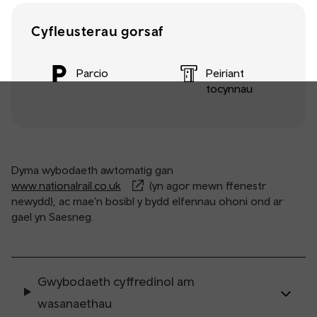
Cyfleusterau gorsaf
Parcio
Peiriant
tocynnau
Dyma wybodaeth awtomatig gan
www.nationalrail.co.uk
(yn agor mewn ffenestr
newydd), ac mae’n bosibl y bydd elfennau ohoni ond ar
gael yn Saesneg.
Gwybodaeth cyffredinol am
wasanaethau