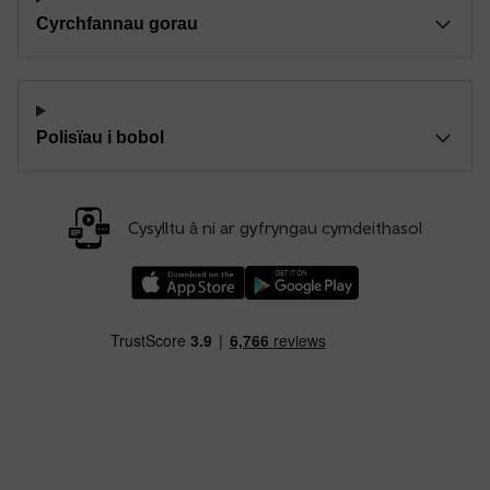
Cyrchfannau gorau
Polisïau i bobol
Cysylltu â ni ar gyfryngau cymdeithasol
Llwythwch Ap TfW Rail i lawr o’r Apple App St
Llwythwch Ap TfW Rail i lawr o’