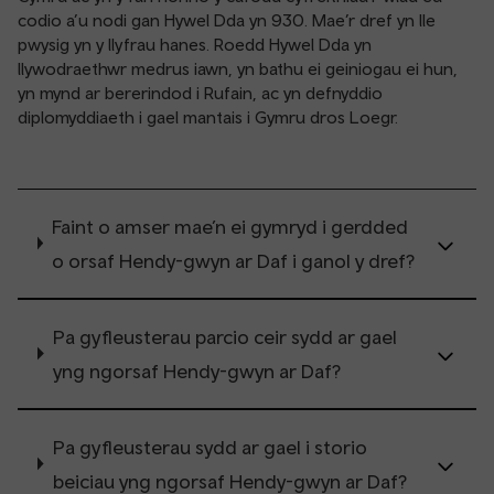
codio a’u nodi gan Hywel Dda yn 930. Mae’r dref yn lle
pwysig yn y llyfrau hanes. Roedd Hywel Dda yn
llywodraethwr medrus iawn, yn bathu ei geiniogau ei hun,
yn mynd ar bererindod i Rufain, ac yn defnyddio
diplomyddiaeth i gael mantais i Gymru dros Loegr.
Faint o amser mae’n ei gymryd i gerdded
o orsaf Hendy-gwyn ar Daf i ganol y dref?
Pa gyfleusterau parcio ceir sydd ar gael
yng ngorsaf Hendy-gwyn ar Daf?
Pa gyfleusterau sydd ar gael i storio
beiciau yng ngorsaf Hendy-gwyn ar Daf?