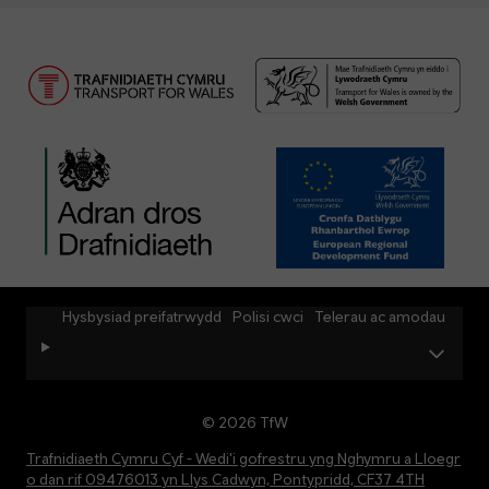
Hysbysiad preifatrwydd
Polisi cwci
Telerau ac amodau
© 2026 TfW
Trafnidiaeth Cymru Cyf - Wedi'i gofrestru yng Nghymru a Lloegr
o dan rif 09476013 yn Llys Cadwyn, Pontypridd, CF37 4TH