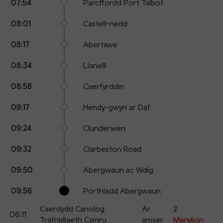
07:54
Parcffordd Port Talbot
08:01
Castell-nedd
08:17
Abertawe
08:34
Llanelli
08:58
Caerfyrddin
09:17
Hendy-gwyn ar Daf
09:24
Clunderwen
09:32
Clarbeston Road
09:50
Abergwaun ac Wdig
09:56
Porthladd Abergwaun
Caerdydd Canolog
Ar
2
06:11
Trafnidiaeth Cymru
amser
Manylion