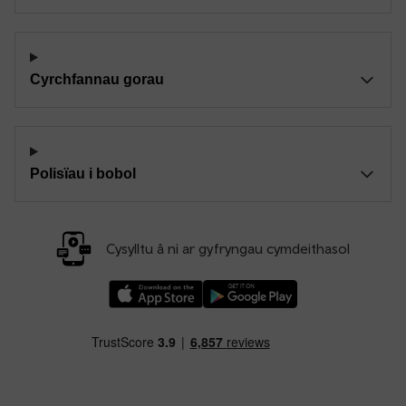
Cyrchfannau gorau
Polisïau i bobol
Cysylltu â ni ar gyfryngau cymdeithasol
Llwythwch Ap TfW Rail i lawr o’r Apple App St
Llwythwch Ap TfW Rail i lawr o’