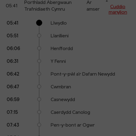
arr
Porthladd Abergwaun
Ar
05:41
Cuddio
Trafnidiaeth Cymru
amser
manylion
Calling
Arrival
Station
05:41
Llwydlo
points
time
name
05:51
Llanllieni
06:06
Henffordd
06:31
Y Fenni
06:42
Pont-y-pŵl a’r Dafarn Newydd
06:47
Cwmbran
06:59
Casnewydd
07:15
Caerdydd Canolog
07:43
Pen-y-bont ar Ogwr