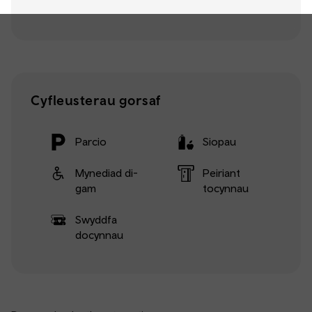
Cyfleusterau gorsaf
Parcio
Siopau
Mynediad di-
Peiriant
gam
tocynnau
Swyddfa
docynnau