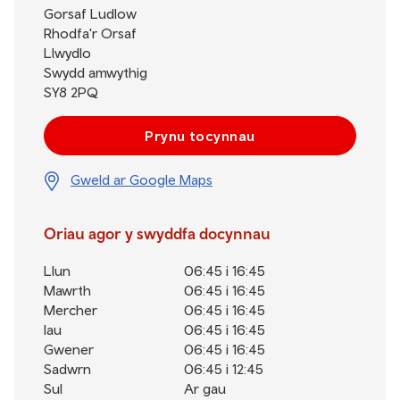
Gorsaf Ludlow
Rhodfa'r Orsaf
Llwydlo
Swydd amwythig
SY8 2PQ
Prynu tocynnau
Gweld ar Google Maps
Oriau agor y swyddfa docynnau
Llun
06:45 i 16:45
Mawrth
06:45 i 16:45
Mercher
06:45 i 16:45
Iau
06:45 i 16:45
Gwener
06:45 i 16:45
Sadwrn
06:45 i 12:45
Sul
Ar gau