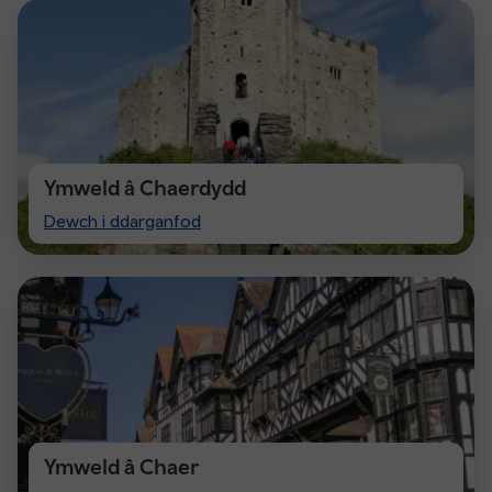
Ymweld â Chaerdydd
Visit
Dewch i ddarganfod
Cardiff
Ymweld â Chaer