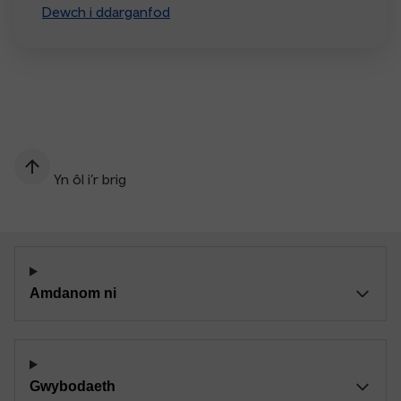
Dewch i ddarganfod
Yn ôl i’r brig
Amdanom ni
Gwybodaeth