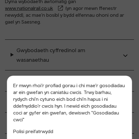
Dyma wybodaeth awtomatig gan
www.nationalrail.co.uk
(yn agor mewn ffenestr
newydd), ac mae’n bosibl y bydd elfennau ohoni ond ar
gael yn Saesneg.
Gwybodaeth cyffredinol am
wasanaethau
Prynu a chasglu tocynau
Er mwyn rhoi’r profiad gorau i chi mae'r gosodiadau
ar ein gwefan yn caniatáu cwcis. Trwy barhau,
rydych chi'n cytuno eich bod chi'n hapus i ni
Holl gyfleuterau’r orsaf
ddefnyddio'r cwcis hyn. I newid eich gosodiadau
coci ar gyfer ein gwefan, dewiswch "Gosodiadau
cwci"
Hygyrchedd a mynediad symudedd
Polisi preifatrwydd