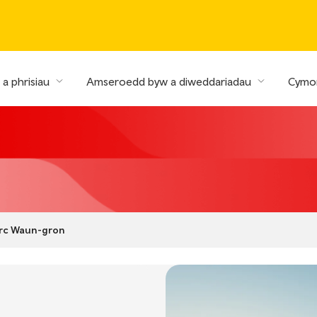
a phrisiau
Amseroedd byw a diweddariadau
Cymor
rc Waun-gron