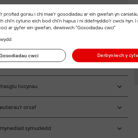
r profiad gorau i chi mae'r gosodiadau ar ein gwefan yn caniatá
h chi'n cytuno eich bod chi'n hapus i ni ddefnyddio'r cwcis hyn. I
oci ar gyfer ein gwefan, dewiswch "Gosodiadau cwci"
.co.uk
(yn agor mewn ffenestr newydd), ac mae’n
eg.
trwydd
Gosodiadau cwci
Derbyniwch y cyf
redinol am wasanaethau
chasglu tocynau
leuterau’r orsaf
 mynediad symudedd