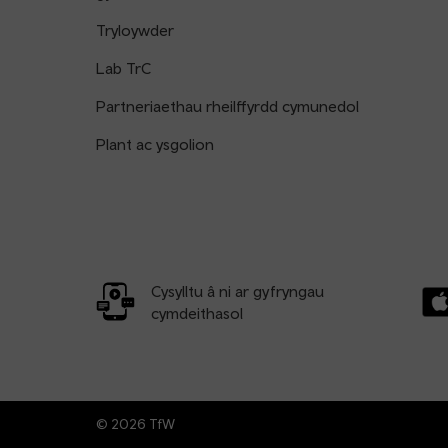
Tryloywder
Lab TrC
Partneriaethau rheilffyrdd cymunedol
Plant ac ysgolion
Cysylltu â ni ar gyfryngau
cymdeithasol
Llw
© 2026 TfW