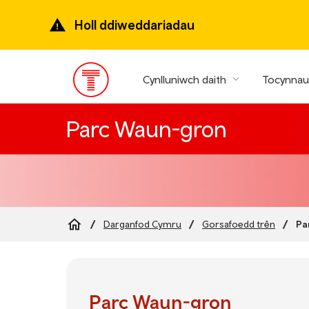
Mynd
ymlaen
Holl ddiweddariadau
i’r
prif
gynnwys
Cynlluniwch daith
Tocynnau 
Prif
ddewislen
Parc Waun-gron
Pa
Darganfod Cymru
Gorsafoedd trên
Breadcrumb
Parc Waun-gron