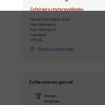
Cyfeiriad a chyfarwyddiadau
Gorsaf Parc Waun-Gron
Heol Waungron
Parc Waungron
Caerdydd
CF5 2JL
Gweld ar Google Maps
Cyfleusterau gorsaf
Peiriant
tocynnau