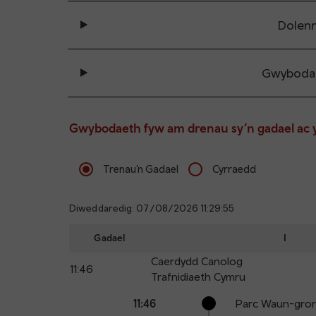
Dolenn
Gwybodae
Gwybodaeth fyw am drenau sy’n gadael ac 
Trenau’n Gadael
Cyrraedd
Diweddaredig: 07/08/2026 11:29:55
Gadael
I
Caerdydd Canolog
11:46
Trafnidiaeth Cymru
Calling
Arrival
Station
11:46
Parc Waun-gro
points
time
name