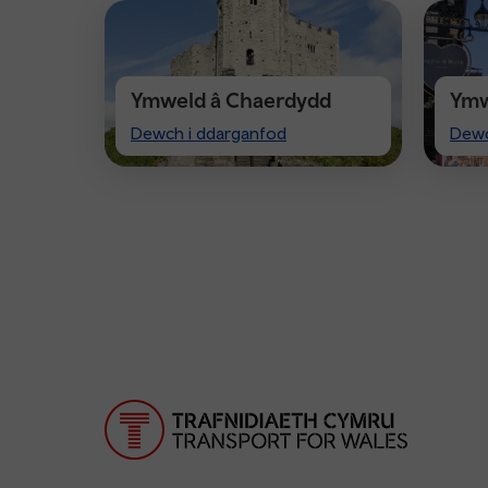
Ymweld â Chaerdydd
Ymw
Visit
Visi
Dewch i ddarganfod
Dewc
Cardiff
Che