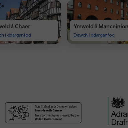
eld â Chaer
Ymweld â Manceinio
t
Visiting
h i ddarganfod
Dewch i ddarganfod
ster
Manchester