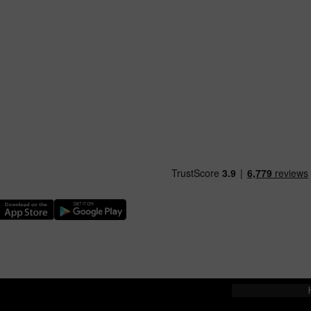
ythwch Ap TfW Rail i lawr o’r Apple App Store
Llwythwch Ap TfW Rail i lawr o’r Google Play Store