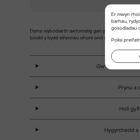
Er mwyn rhoi’
barhau, rydyc
gosodiadau c
Dyma wybodaeth awtomatig gan
www.nationalrail
bosibl y bydd elfennau ohoni ond ar gael yn Saesn
Polisi preifa
Gwybodaeth cyff
Prynu a 
Holl gyf
Hygyrchedd a