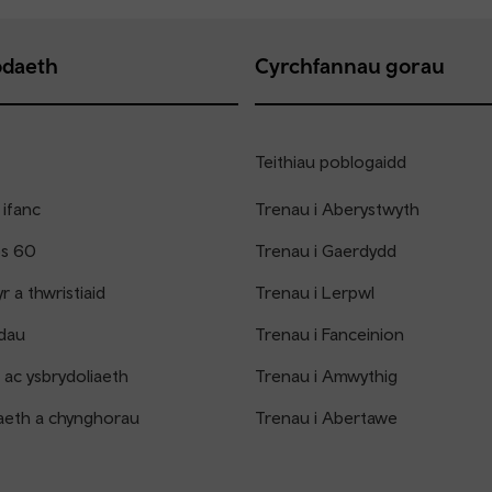
daeth
Cyrchfannau gorau
Teithiau poblogaidd
 ifanc
Trenau i Aberystwyth
os 60
Trenau i Gaerdydd
 a thwristiaid
Trenau i Lerpwl
dau
Trenau i Fanceinion
 ac ysbrydoliaeth
Trenau i Amwythig
aeth a chynghorau
Trenau i Abertawe