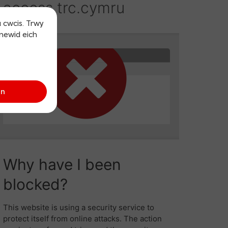
u cwcis. Trwy
 newid eich
an