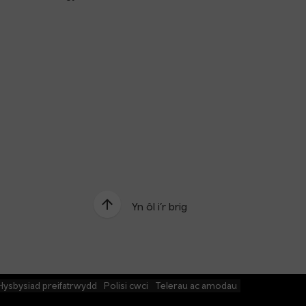
Yn ôl i’r brig
Hysbysiad preifatrwydd
Polisi cwci
Telerau ac amodau