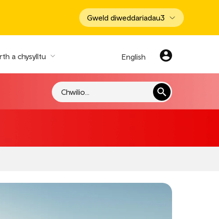
Gweld diweddariadau
3
th a chysylltu
English
Chwilio