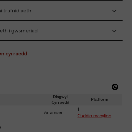
i trafnidiaeth
th i gwsmeriad
yn cyrraedd
Refre
depar
Disgwyl
Platfform
Cyrraedd
and
1
arriva
Ar amser
Cuddio manylion
n