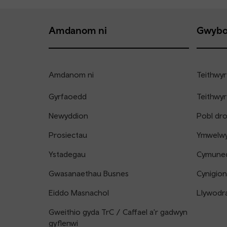
Amdanom ni
Gwybo
Amdanom ni
Teithwyr
Gyrfaoedd
Teithwyr
Newyddion
Pobl dr
Prosiectau
Ymwelwyr
Ystadegau
Cymune
Gwasanaethau Busnes
Cynigion
Eiddo Masnachol
Llywodr
Gweithio gyda TrC / Caffael a'r gadwyn
gyflenwi