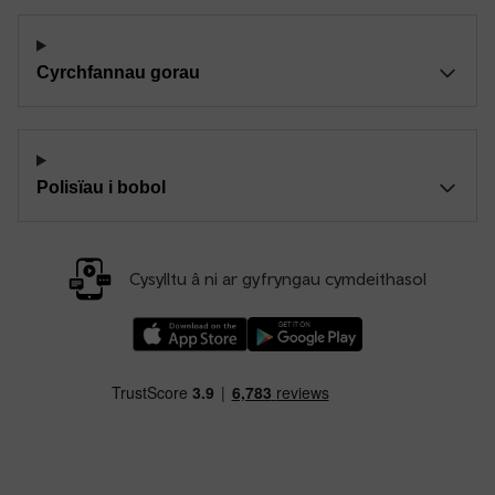
Cyrchfannau gorau
Polisïau i bobol
Cysylltu â ni ar gyfryngau cymdeithasol
Llwythwch Ap TfW Rail i lawr o’r Apple App St
Llwythwch Ap TfW Rail i lawr o’