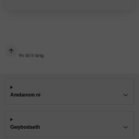
Yn ôl i’r brig
Amdanom ni
Gwybodaeth