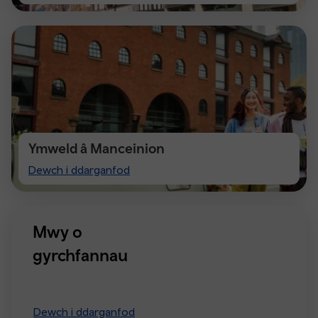
Chester
Ymweld â Manceinion
Visiting
Dewch i ddarganfod
Manchester
Mwy o
gyrchfannau
Dewch i ddarganfod