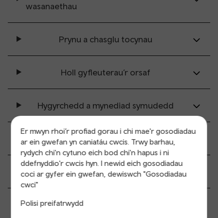
wasanaethau
Prynu a chasglu tocynau
Holl gyfleuterau’r orsaf
Hygyrchedd a mynediad symudedd
Er mwyn rhoi’r profiad gorau i chi mae'r gosodiadau
Dolenni trafnidiaeth
ar ein gwefan yn caniatáu cwcis. Trwy barhau,
rydych chi'n cytuno eich bod chi'n hapus i ni
ddefnyddio'r cwcis hyn. I newid eich gosodiadau
Gwybodaeth parcio
coci ar gyfer ein gwefan, dewiswch "Gosodiadau
cwci"
Polisi preifatrwydd
Gwybodaeth i gwsmeriad