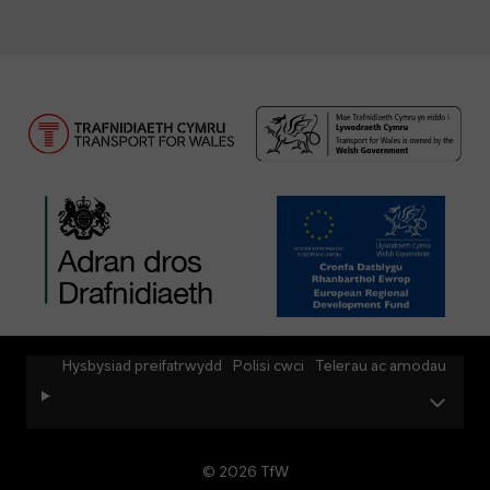
Hysbysiad preifatrwydd
Polisi cwci
Telerau ac amodau
© 2026 TfW