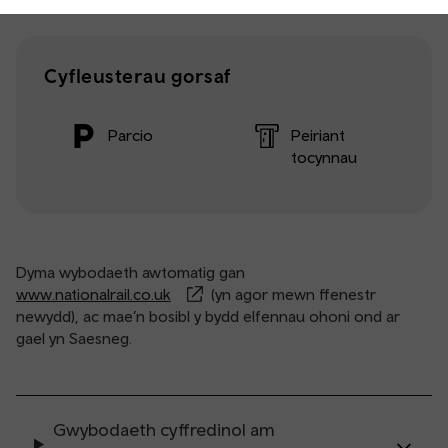
Cyfleusterau gorsaf
Parcio
Peiriant
tocynnau
Dyma wybodaeth awtomatig gan
www.nationalrail.co.uk
(yn agor mewn ffenestr
newydd), ac mae’n bosibl y bydd elfennau ohoni ond ar
gael yn Saesneg.
Gwybodaeth cyffredinol am