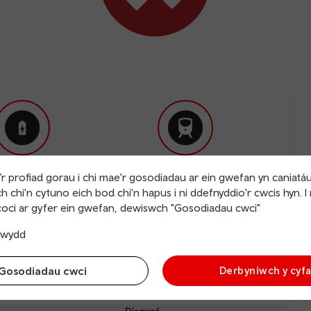
r profiad gorau i chi mae'r gosodiadau ar ein gwefan yn caniatá
ntiau gwefru
Uniongyrchol
h chi'n cytuno eich bod chi'n hapus i ni ddefnyddio'r cwcis hyn. I
oci ar gyfer ein gwefan, dewiswch "Gosodiadau cwci"
yn cyrraedd
trwydd
Gosodiadau cwci
Derbyniwch y cyf
Refre