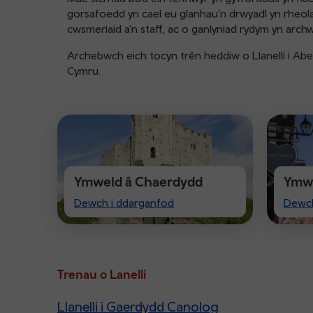
gorsafoedd yn cael eu glanhau’n drwyadl yn rheol
cwsmeriaid a’n staff, ac o ganlyniad rydym yn archw
Archebwch eich tocyn trên heddiw o Llanelli i Ab
Cymru.
Ymweld â Chaerdydd
Ymwe
Visit
Visit
Dewch i ddarganfod
Dewch
Cardiff
Ches
Trenau o Lanelli
Llanelli i Gaerdydd Canolog