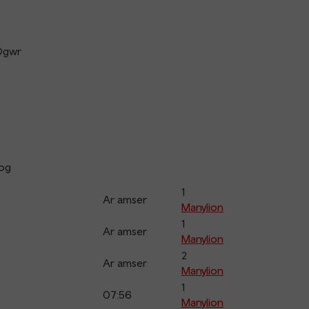
Ogwr
og
1
Ar amser
Manylion
1
Ar amser
Manylion
2
Ar amser
Manylion
1
07:56
Manylion