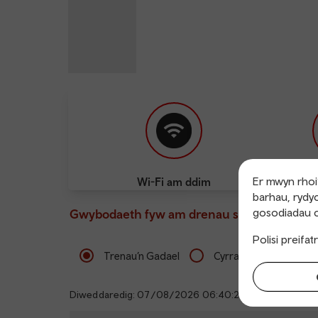
Er mwyn rhoi’
Wi-Fi am ddim
Pwy
barhau, rydyc
gosodiadau c
Gwybodaeth fyw am drenau sy’n gadael ac 
Polisi preifa
Trenau’n Gadael
Cyrraedd
Diweddaredig: 07/08/2026 06:40:27