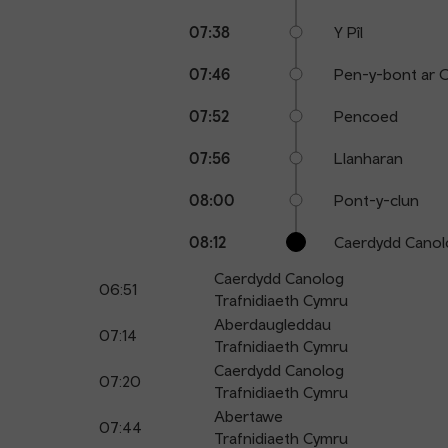
07:38
Y Pîl
07:46
Pen-y-bont ar 
07:52
Pencoed
07:56
Llanharan
08:00
Pont-y-clun
08:12
Caerdydd Canol
Caerdydd Canolog
06:51
Trafnidiaeth Cymru
Aberdaugleddau
07:14
Trafnidiaeth Cymru
Caerdydd Canolog
07:20
Trafnidiaeth Cymru
Abertawe
07:44
Trafnidiaeth Cymru