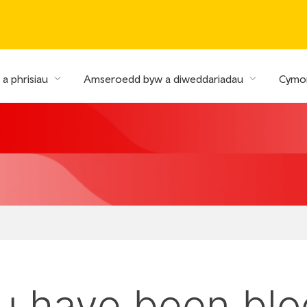
a phrisiau
Amseroedd byw a diweddariadau
Cymor