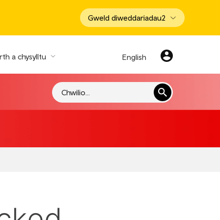
Gweld diweddariadau
2
th a chysylltu
English
Chwilio