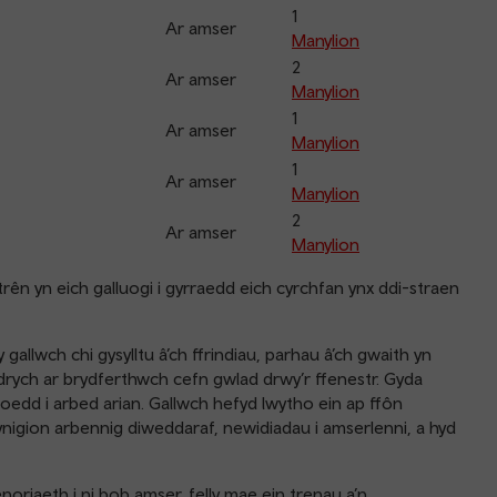
1
Ar amser
Manylion
2
Ar amser
Manylion
1
Ar amser
Manylion
1
Ar amser
Manylion
2
Ar amser
Manylion
rên yn eich galluogi i gyrraedd eich cyrchfan ynx ddi-straen
gallwch chi gysylltu â’ch ffrindiau, parhau â’ch gwaith yn
rych ar brydferthwch cefn gwlad drwy’r ffenestr. Gyda
edd i arbed arian. Gallwch hefyd lwytho ein ap ffôn
nigion arbennig diweddaraf, newidiadau i amserlenni, a hyd
oriaeth i ni bob amser, felly mae ein trenau a’n