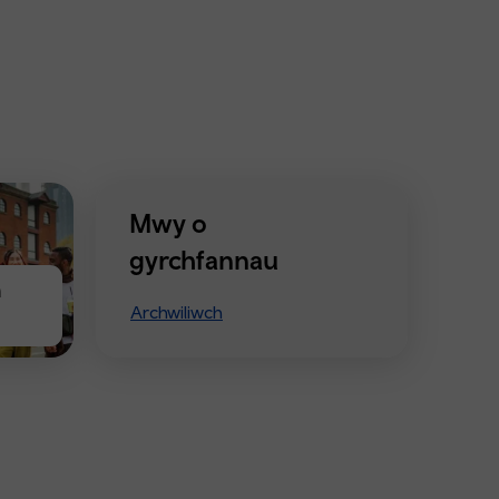
Mwy o
gyrchfannau
n
Archwiliwch