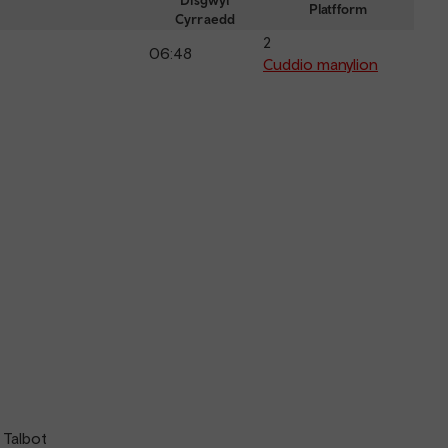
depar
Disgwyl
Platfform
Cyrraedd
and
2
arriva
06:48
Cuddio manylion
 Talbot