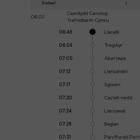
Gadael
I
Caerdydd Canolog
06:02
Trafnidiaeth Cymru
Calling
Arrival
Station
06:48
Llanelli
points
time
name
06:54
Tregŵyr
07:05
Abertawe
07:12
Llansamlet
07:17
Sgiwen
07:20
Castell-nedd
07:24
Llansawel
07:28
Baglan
07:31
Parcffordd Port