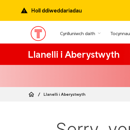
Mynd
ymlaen
Holl ddiweddariadau
i’r
prif
gynnwys
Cynlluniwch daith
Tocynnau 
Prif
ddewislen
Llanelli i Aberystwyth
Llanelli i Aberystwyth
Breadcrumb