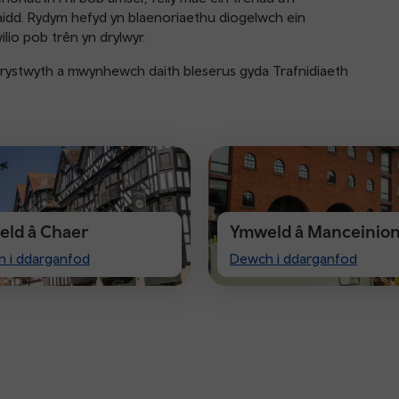
aidd. Rydym hefyd yn blaenoriaethu diogelwch ein
ilio pob trên yn drylwyr.
erystwyth a mwynhewch daith bleserus gyda Trafnidiaeth
ld â Chaer
Ymweld â Manceinio
Visiting
 i ddarganfod
Dewch i ddarganfod
ter
Manchester