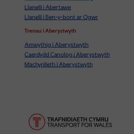
Llanelli i Abertawe
Llanelli i Ben-y-bont ar Ogwr
Trenau i Aberystwyth
Amwythig i Aberystwyth
Caerdydd Canolog i Aberystwyth
Machynlleth i Aberystwyth