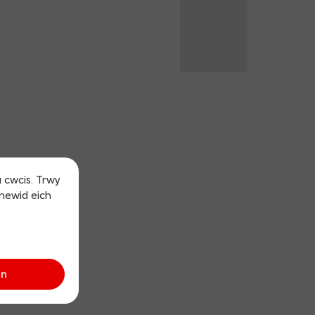
u cwcis. Trwy
 newid eich
an
sh