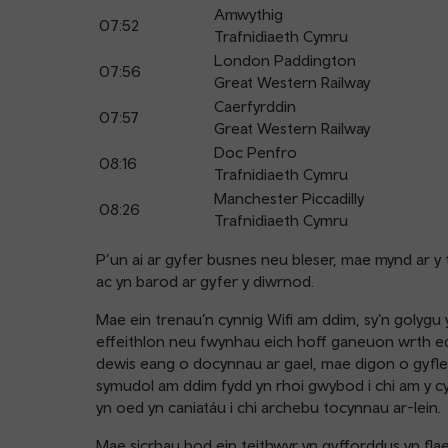
Amwythig
07:52
Trafnidiaeth Cymru
London Paddington
07:56
Great Western Railway
Caerfyrddin
07:57
Great Western Railway
Doc Penfro
08:16
Trafnidiaeth Cymru
Manchester Piccadilly
08:26
Trafnidiaeth Cymru
P’un ai ar gyfer busnes neu bleser, mae mynd ar y t
ac yn barod ar gyfer y diwrnod.
Mae ein trenau’n cynnig Wifi am ddim, sy’n golygu y 
effeithlon neu fwynhau eich hoff ganeuon wrth ed
dewis eang o docynnau ar gael, mae digon o gyfleo
symudol am ddim fydd yn rhoi gwybod i chi am y cy
yn oed yn caniatáu i chi archebu tocynnau ar-lein.
Mae sicrhau bod ein teithwyr yn gyfforddus yn flaen