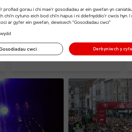
r profiad gorau i chi mae'r gosodiadau ar ein gwefan yn caniatá
h chi'n cytuno eich bod chi'n hapus i ni ddefnyddio'r cwcis hyn. I
oci ar gyfer ein gwefan, dewiswch "Gosodiadau cwci"
trwydd
Gosodiadau cwci
Derbyniwch y cyf
Gŵyl y Dyn Gwyrdd