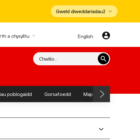
Gweld diweddariadau
2
th a chysylltu
English
Chwilio
hiau poblogaidd
Gorsafoedd
Map o'r Llwybr