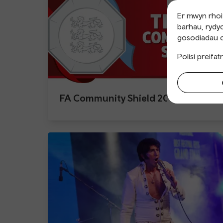
Er mwyn rhoi’
barhau, rydyc
gosodiadau c
Polisi preifa
FA Community Shield 2026