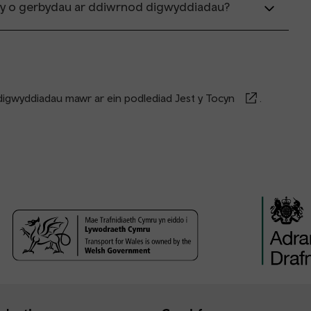
y o gerbydau ar ddiwrnod digwyddiadau?
 digwyddiadau mawr ar ein
podlediad Jest y Tocyn
.