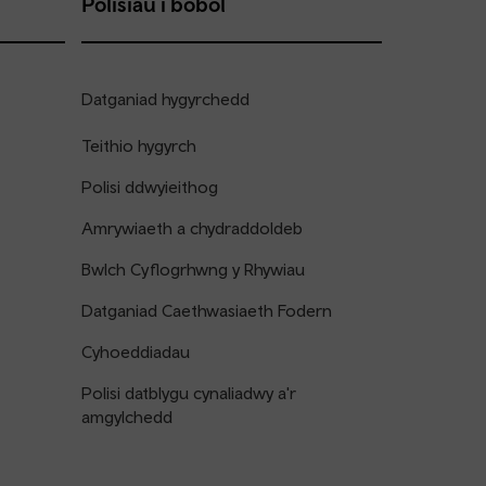
Polisïau i bobol
Datganiad hygyrchedd
Teithio hygyrch
Polisi ddwyieithog
Amrywiaeth a chydraddoldeb
Bwlch Cyflogrhwng y Rhywiau
Datganiad Caethwasiaeth Fodern
Cyhoeddiadau
Polisi datblygu cynaliadwy a'r
amgylchedd