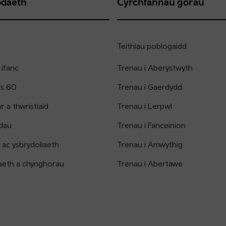
daeth
Cyrchfannau gorau
Teithiau poblogaidd
 ifanc
Trenau i Aberystwyth
os 60
Trenau i Gaerdydd
 a thwristiaid
Trenau i Lerpwl
dau
Trenau i Fanceinion
 ac ysbrydoliaeth
Trenau i Amwythig
aeth a chynghorau
Trenau i Abertawe