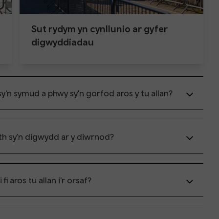
Sut rydym yn cynllunio ar gyfer
digwyddiadau
y'n symud a phwy sy'n gorfod aros y tu allan?
th sy'n digwydd ar y diwrnod?
fi aros tu allan i'r orsaf?