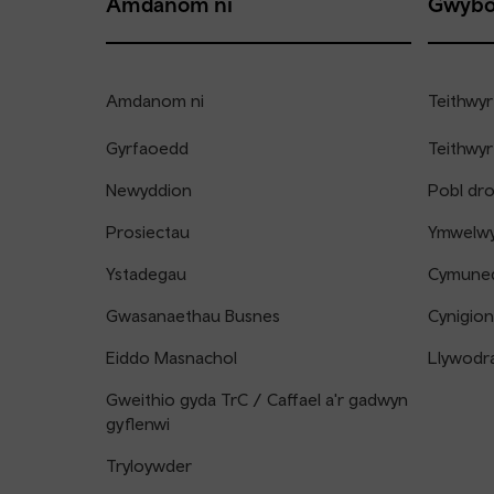
Amdanom ni
Gwybo
Amdanom ni
Teithwyr
Gyrfaoedd
Teithwyr
Newyddion
Pobl dr
Prosiectau
Ymwelwyr
Ystadegau
Cymune
Gwasanaethau Busnes
Cynigion
Eiddo Masnachol
Llywodr
Gweithio gyda TrC / Caffael a'r gadwyn
gyflenwi
Tryloywder