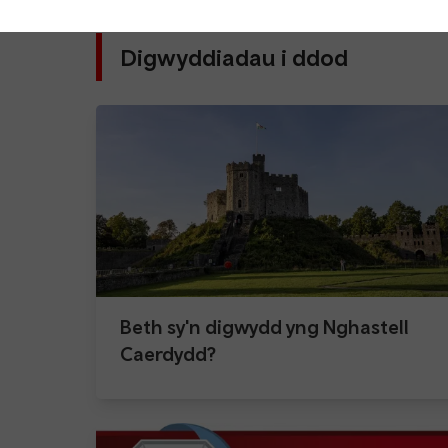
Digwyddiadau i ddod
Beth sy'n digwydd yng Nghastell
Caerdydd?