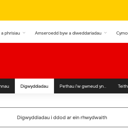
a phrisiau
Amseroedd byw a diweddariadau
Cymor
nnau
Digwyddiadau
Pethau i'w gwneud yn...
Teit
Digwyddiadau i ddod ar ein rhwydwaith