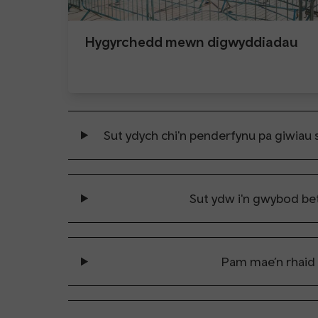
Hygyrchedd mewn digwyddiadau
Sut ydych chi'n penderfynu pa giwiau s
Sut ydw i'n gwybod be
Pam mae’n rhaid i 