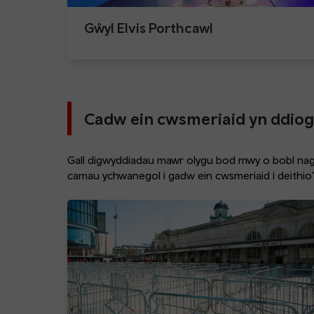
Gŵyl Elvis Porthcawl
Cadw ein cwsmeriaid yn ddiog
Gall digwyddiadau mawr olygu bod mwy o bobl nag
camau ychwanegol i gadw ein cwsmeriaid i deithio