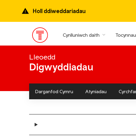
Mynd
ymlaen
Holl ddiweddariadau
i’r
prif
gynnwys
Cynlluniwch daith
Tocynnau 
Prif
ddewislen
Lleoedd
Digwyddiadau
Darganfod Cymru
Atyniadau
Cyrchfa