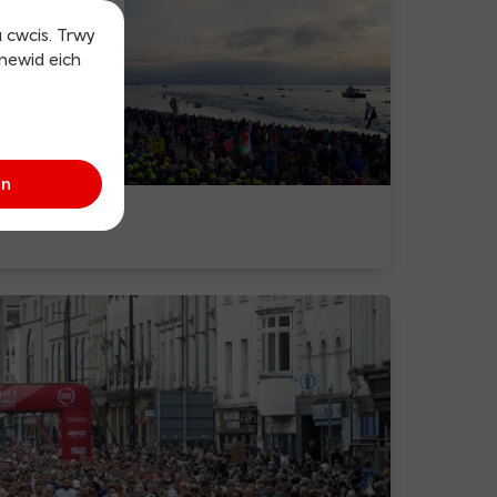
u cwcis. Trwy
 newid eich
an
Ironman