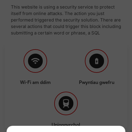
Wi-Fi am ddim
Pwyntiau gwefru
Uniongyrchol