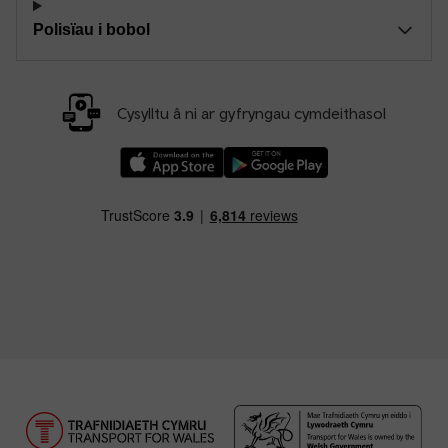
Polisïau i bobol
Cysylltu â ni ar gyfryngau cymdeithasol
Llwythwch Ap TfW Rail i lawr o’r Apple App St
Llwythwch Ap TfW Rail i lawr o’