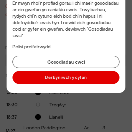
Er mwyn rhoi’r profiad gorau i chi mae'r gosodiadau
Gwybodaeth fyw am drenau sy’n gadael ac yn
ar ein gwefan yn caniatáu cwcis. Trwy barhau,
cyrraedd
rydych chi'n cytuno eich bod chi'n hapus i ni
ddefnyddio'r cwcis hyn. I newid eich gosodiadau
coci ar gyfer ein gwefan, dewiswch "Gosodiadau
Trenau’n Gadael
Cyrraedd
cwci"
Polisi preifatrwydd
Diweddaredig: 08/08/2026 17:59:31
Ref
dep
Disgwyl
Gadael
I
Platfform
Gosodiadau cwci
Cyrraedd
an
1
arr
Llanelli
Ar
18:20
Cuddio
Derbyniwch y cyfan
Trafnidiaeth Cymru
amser
manylion
Calling
Arrival
Station
18:20
Abertawe
points
time
name
18:30
Tregŵyr
18:37
Llanelli
London Paddington
Ar
3
18:23