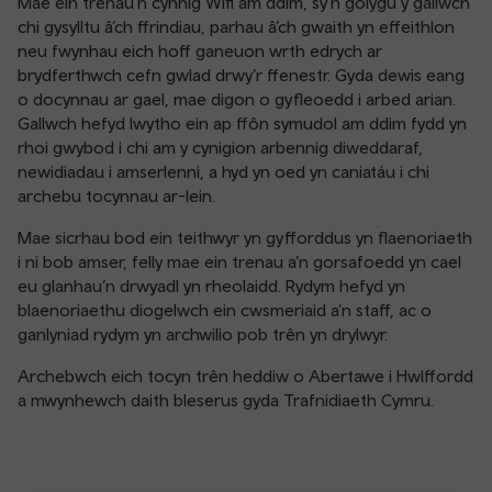
Mae ein trenau’n cynnig Wifi am ddim, sy’n golygu y gallwch
chi gysylltu â’ch ffrindiau, parhau â’ch gwaith yn effeithlon
neu fwynhau eich hoff ganeuon wrth edrych ar
brydferthwch cefn gwlad drwy’r ffenestr. Gyda dewis eang
o docynnau ar gael, mae digon o gyfleoedd i arbed arian.
Gallwch hefyd lwytho ein ap ffôn symudol am ddim fydd yn
rhoi gwybod i chi am y cynigion arbennig diweddaraf,
newidiadau i amserlenni, a hyd yn oed yn caniatáu i chi
archebu tocynnau ar-lein.
Mae sicrhau bod ein teithwyr yn gyfforddus yn flaenoriaeth
i ni bob amser, felly mae ein trenau a’n gorsafoedd yn cael
eu glanhau’n drwyadl yn rheolaidd. Rydym hefyd yn
blaenoriaethu diogelwch ein cwsmeriaid a’n staff, ac o
ganlyniad rydym yn archwilio pob trên yn drylwyr.
Archebwch eich tocyn trên heddiw o Abertawe i Hwlffordd
a mwynhewch daith bleserus gyda Trafnidiaeth Cymru.