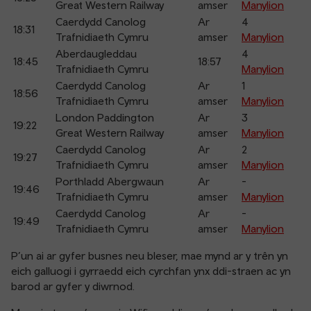
Great Western Railway
amser
Manylion
Caerdydd Canolog
Ar
4
18:31
Trafnidiaeth Cymru
amser
Manylion
Aberdaugleddau
4
18:45
18:57
Trafnidiaeth Cymru
Manylion
Caerdydd Canolog
Ar
1
18:56
Trafnidiaeth Cymru
amser
Manylion
London Paddington
Ar
3
19:22
Great Western Railway
amser
Manylion
Caerdydd Canolog
Ar
2
19:27
Trafnidiaeth Cymru
amser
Manylion
Porthladd Abergwaun
Ar
-
19:46
Trafnidiaeth Cymru
amser
Manylion
Caerdydd Canolog
Ar
-
19:49
Trafnidiaeth Cymru
amser
Manylion
P’un ai ar gyfer busnes neu bleser, mae mynd ar y trên yn
eich galluogi i gyrraedd eich cyrchfan ynx ddi-straen ac yn
barod ar gyfer y diwrnod.