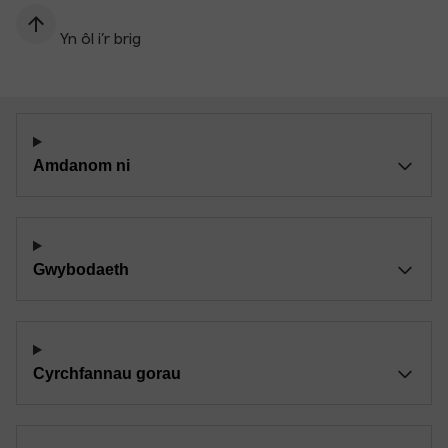
Yn ôl i’r brig
Amdanom ni
Gwybodaeth
Cyrchfannau gorau