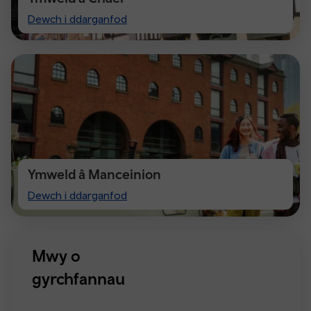
Visit
Dewch i ddarganfod
Chester
Ymweld â Manceinion
Visiting
Dewch i ddarganfod
Manchester
Mwy o
gyrchfannau