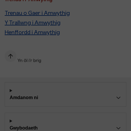
Trenau o Gaer i Amwythig
Y Trallwng i Amwythig
Henffordd i Amwythig
Yn ôl i’r brig
Amdanom ni
Gwybodaeth