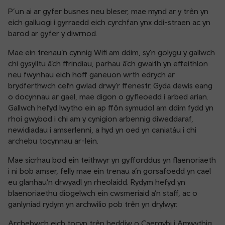
P’un ai ar gyfer busnes neu bleser, mae mynd ar y trên yn
eich galluogi i gyrraedd eich cyrchfan ynx ddi-straen ac yn
barod ar gyfer y diwrnod.
Mae ein trenau’n cynnig Wifi am ddim, sy’n golygu y gallwch
chi gysylltu â’ch ffrindiau, parhau â’ch gwaith yn effeithlon
neu fwynhau eich hoff ganeuon wrth edrych ar
brydferthwch cefn gwlad drwy’r ffenestr. Gyda dewis eang
o docynnau ar gael, mae digon o gyfleoedd i arbed arian.
Gallwch hefyd lwytho ein ap ffôn symudol am ddim fydd yn
rhoi gwybod i chi am y cynigion arbennig diweddaraf,
newidiadau i amserlenni, a hyd yn oed yn caniatáu i chi
archebu tocynnau ar-lein.
Mae sicrhau bod ein teithwyr yn gyfforddus yn flaenoriaeth
i ni bob amser, felly mae ein trenau a’n gorsafoedd yn cael
eu glanhau’n drwyadl yn rheolaidd. Rydym hefyd yn
blaenoriaethu diogelwch ein cwsmeriaid a’n staff, ac o
ganlyniad rydym yn archwilio pob trên yn drylwyr.
Archebwch eich tocyn trên heddiw o Caergybi i Amwythig