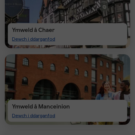
Ymweld â Chaer
Visit
Dewch i ddarganfod
Chester
Ymweld â Manceinion
Visiting
Dewch i ddarganfod
Manchester