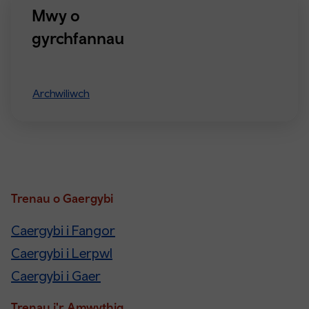
Mwy o
gyrchfannau
Archwiliwch
Trenau o Gaergybi
Caergybi i Fangor
Caergybi i Lerpwl
Caergybi i Gaer
Trenau i'r Amwythig