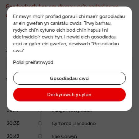
Gwybodaeth fyw am drenau sy’n gadael ac yn
cyrraedd
Er mwyn rhoi’r profiad gorau i chi mae'r gosodiadau
ar ein gwefan yn caniatáu cwcis. Trwy barhau,
rydych chi'n cytuno eich bod chi'n hapus i ni
Trenau’n Gadael
Cyrraedd
ddefnyddio'r cwcis hyn. I newid eich gosodiadau
coci ar gyfer ein gwefan, dewiswch "Gosodiadau
cwci"
Diweddaredig: 06/08/2026 19:09:51
Ref
dep
Disgwyl
Polisi preifatrwydd
Gadael
I
Platfform
Cyrraedd
an
1
arr
Birmingham New Street
Ar
Gosodiadau cwci
19:48
Cuddio
Avanti West Coast
amser
manylion
Calling
Arrival
Station
Derbyniwch y cyfan
19:48
Caergybi
points
time
name
20:14
Bangor (Gwynedd)
20:35
Cyffordd Llandudno
20:42
Bae Colwyn