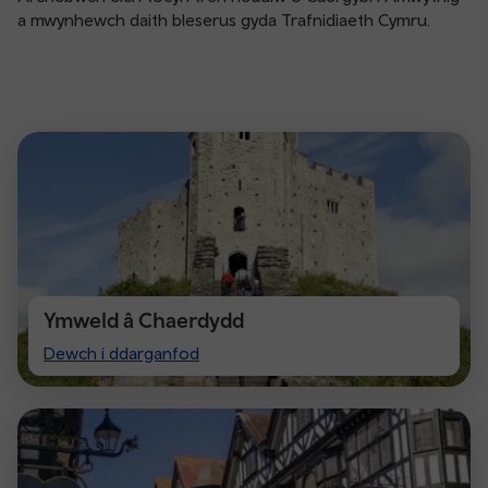
a mwynhewch daith bleserus gyda Trafnidiaeth Cymru.
Ymweld â Chaerdydd
Visit
Dewch i ddarganfod
Cardiff