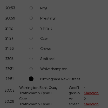
20:53
Rhyl
20:59
Prestatyn
21:12
Y Fflint
21:27
Caer
21:53
Crewe
22:15
Stafford
22:31
Wolverhampton
22:51
Birmingham New Street
Warrington Bank Quay
Wedi’i
-
20:02
Trafnidiaeth Cymru
ganslo
Manylion
Caer
Ar
2
20:26
Trafnidiaeth Cymru
amser
Manylion