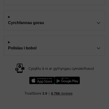
Cyrchfannau gorau
Polisïau i bobol
Cysylltu â ni ar gyfryngau cymdeithasol
Llwythwch Ap TfW Rail i lawr o’r Apple App St
Llwythwch Ap TfW Rail i lawr o’