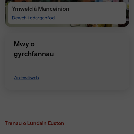
Ymweld â Manceinion
Visiting
Dewch i ddarganfod
Manchester
Mwy o
gyrchfannau
Archwiliwch
Trenau o Lundain Euston