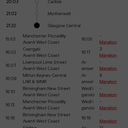
20:03
Carlisle
21:02
Motherwell
21:22
Glasgow Central
Manchester Piccadilly
-
15:53
16:05
Avanti West Coast
Manylion
Caergybi
3
16:02
16:17
Avanti West Coast
Manylion
Liverpool Lime Street
Ar
-
16:07
Avanti West Coast
amser
Manylion
Milton Keynes Central
Ar
8
16:09
LNR & WMR
amser
Manylion
Birmingham New Street
Wedi’i
-
16:10
Avanti West Coast
ganslo
Manylion
Manchester Piccadilly
Wedi’i
-
16:13
Avanti West Coast
ganslo
Manylion
Birmingham New Street
-
16:16
16:19
Avanti West Coast
Manylion
Stirling
Ar
12