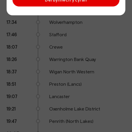
17:23
Sandwell & Dudley
17:34
Wolverhampton
17:46
Stafford
18:07
Crewe
18:26
Warrington Bank Quay
18:37
Wigan North Western
18:51
Preston (Lancs)
19:07
Lancaster
19:21
Oxenholme Lake District
19:47
Penrith (North Lakes)