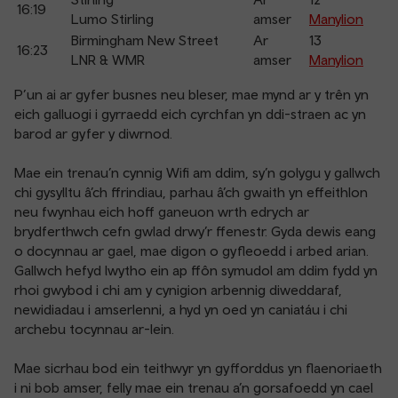
16:19
Lumo Stirling
amser
Manylion
Birmingham New Street
Ar
13
16:23
LNR & WMR
amser
Manylion
P’un ai ar gyfer busnes neu bleser, mae mynd ar y trên yn
eich galluogi i gyrraedd eich cyrchfan yn ddi-straen ac yn
barod ar gyfer y diwrnod.
Mae ein trenau’n cynnig Wifi am ddim, sy’n golygu y gallwch
chi gysylltu â’ch ffrindiau, parhau â’ch gwaith yn effeithlon
neu fwynhau eich hoff ganeuon wrth edrych ar
brydferthwch cefn gwlad drwy’r ffenestr. Gyda dewis eang
o docynnau ar gael, mae digon o gyfleoedd i arbed arian.
Gallwch hefyd lwytho ein ap ffôn symudol am ddim fydd yn
rhoi gwybod i chi am y cynigion arbennig diweddaraf,
newidiadau i amserlenni, a hyd yn oed yn caniatáu i chi
archebu tocynnau ar-lein.
Mae sicrhau bod ein teithwyr yn gyfforddus yn flaenoriaeth
i ni bob amser, felly mae ein trenau a’n gorsafoedd yn cael