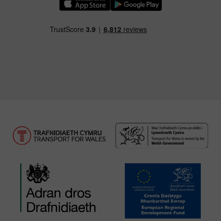
Llwythwch Ap TfW Rail i lawr o’r Apple App St
Llwythwch Ap TfW Rail i lawr o’