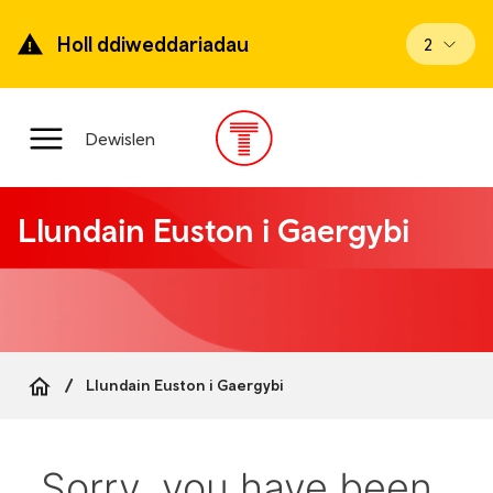
Mynd
ymlaen
Holl ddiweddariadau
Gweld di
2
i’r
prif
gynnwys
Prif
Dewislen
ddewislen
Llundain Euston i Gaergybi
Llundain Euston i Gaergybi
Breadcrumb