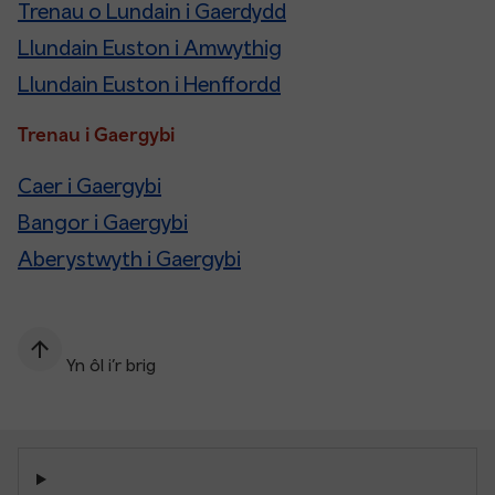
Trenau o Lundain i Gaerdydd
Llundain Euston i Amwythig
Llundain Euston i Henffordd
Trenau i Gaergybi
Caer i Gaergybi
Bangor i Gaergybi
Aberystwyth i Gaergybi
Yn ôl i’r brig