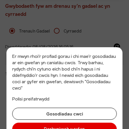
Gwybodaeth fyw am drenau sy’n gadael ac yn
cyrraedd
Trenau’n Gadael
Cyrraedd
Diweddaredig: 08/08/2026 16:05:16
Ref
Er mwyn rhoi’r profiad gorau i chi mae'r gosodiadau
dep
Disgwyl
Gadael
I
Platfform
Cyrraedd
ar ein gwefan yn caniatáu cwcis. Trwy barhau,
an
-
rydych chi'n cytuno eich bod chi'n hapus i ni
arr
Preston (Lancs)
15:40
16:04
Cuddio
ddefnyddio'r cwcis hyn. I newid eich gosodiadau
Avanti West Coast
manylion
coci ar gyfer ein gwefan, dewiswch "Gosodiadau
The train is currently at London Euston.
Calling
Arrival
Station
cwci"
16:04
London Euston
points
time
name
Polisi preifatrwydd
16:55
Coventry
Gosodiadau cwci
17:05
Birmingham International
17:16
Birmingham New Street
Derbyniwch y cyfan