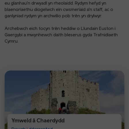
eu glanhau’n drwyadl yn rheolaidd. Rydym hefyd yn
blaenoriaethu diogelwch ein cwsmeriaid a’n staff, ac o
ganlyniad rydym yn archwilio pob trên yn drylwyr.
Archebwch eich tocyn trên heddiw o Llundain Euston i
Gaergybi a mwynhewch daith bleserus gyda Trafnidiaeth
Cymru.
Ymweld â Chaerdydd
Visit
Dewch i ddarganfod