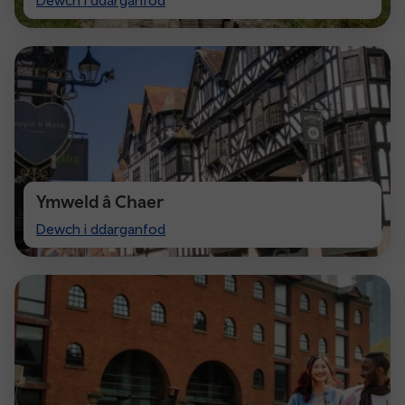
Cardiff
Ymweld â Chaer
Visit
Dewch i ddarganfod
Chester