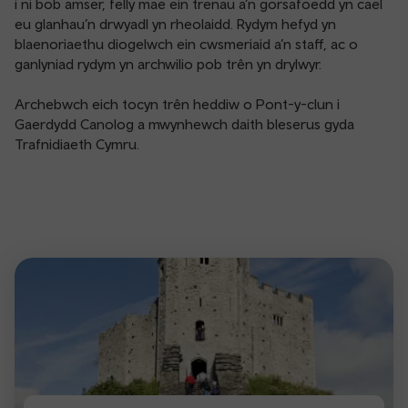
i ni bob amser, felly mae ein trenau a’n gorsafoedd yn cael
eu glanhau’n drwyadl yn rheolaidd. Rydym hefyd yn
blaenoriaethu diogelwch ein cwsmeriaid a’n staff, ac o
ganlyniad rydym yn archwilio pob trên yn drylwyr.
Archebwch eich tocyn trên heddiw o Pont-y-clun i
Gaerdydd Canolog a mwynhewch daith bleserus gyda
Trafnidiaeth Cymru.