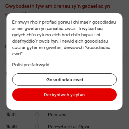
Gwybodaeth fyw am drenau sy’n gadael ac yn
cyrraedd
Er mwyn rhoi’r profiad gorau i chi mae'r gosodiadau
ar ein gwefan yn caniatáu cwcis. Trwy barhau,
Trenau’n Gadael
Cyrraedd
rydych chi'n cytuno eich bod chi'n hapus i ni
ddefnyddio'r cwcis hyn. I newid eich gosodiadau
Diweddaredig: 08/08/2026 15:18:04
coci ar gyfer ein gwefan, dewiswch "Gosodiadau
Ref
cwci"
dep
Disgwyl
Gadael
I
Platfform
Cyrraedd
an
Polisi preifatrwydd
2
arr
Maesteg
15:24
15:33
Cuddio
Trafnidiaeth Cymru
Gosodiadau cwci
manylion
Calling
Arrival
Station
15:33
Pont-y-clun
points
time
name
Derbyniwch y cyfan
15:37
Llanharan
15:41
Pencoed
15:46
Pen-y-bont ar Ogwr