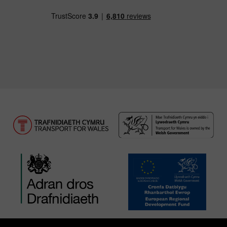
Llwythwch Ap TfW Rail i lawr o’r Apple App St
Llwythwch Ap TfW Rail i lawr o’