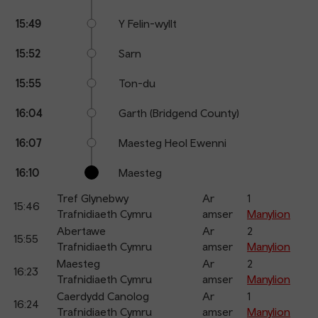
15:49
Y Felin-wyllt
15:52
Sarn
15:55
Ton-du
16:04
Garth (Bridgend County)
16:07
Maesteg Heol Ewenni
16:10
Maesteg
Tref Glynebwy
Ar
1
15:46
Trafnidiaeth Cymru
amser
Manylion
Abertawe
Ar
2
15:55
Trafnidiaeth Cymru
amser
Manylion
Maesteg
Ar
2
16:23
Trafnidiaeth Cymru
amser
Manylion
Caerdydd Canolog
Ar
1
16:24
Trafnidiaeth Cymru
amser
Manylion