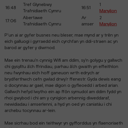
Tref Glynebwy
1
16:48
16:51
Trafnidiaeth Cymru
Manylion
Abertawe
Ar
2
17:06
Trafnidiaeth Cymru
amser
Manylion
P’un ai ar gyfer busnes neu bleser, mae mynd ar y trên yn
eich galluogi i gyrraedd eich cyrchfan yn ddi-straen ac yn
barod ar gyfer y diwrnod.
Mae ein trenau’n cynnig Wifi am ddim, sy’n golygu y gallwch
chi gysylltu â’ch ffrindiau, parhau â’ch gwaith yn effeithlon
neu fwynhau eich hoff ganeuon wrth edrych ar
brydferthwch cefn gwlad drwy’r ffenestr. Gyda dewis eang
o docynnau ar gael, mae digon o gyfleoedd i arbed arian.
Gallwch hefyd lwytho ein ap ffôn symudol am ddim fydd yn
rhoi gwybod i chi am y cynigion arbennig diweddaraf,
newidiadau i amserlenni, a hyd yn oed yn caniatáu i chi
archebu tocynnau ar-lein.
Mae sicrhau bod ein teithwyr yn gyfforddus yn flaenoriaeth