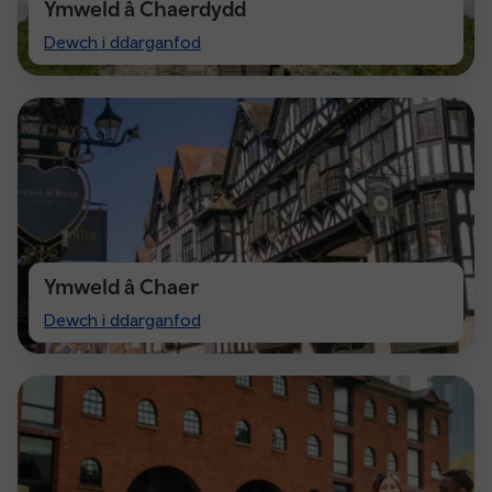
Ymweld â Chaerdydd
Visit
Dewch i ddarganfod
Cardiff
Ymweld â Chaer
Visit
Dewch i ddarganfod
Chester