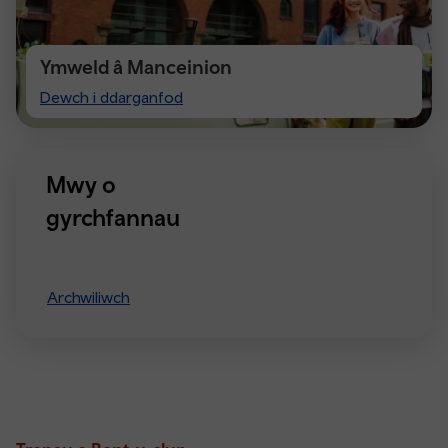
Ymweld â Manceinion
Visiting
Dewch i ddarganfod
Manchester
Mwy o
gyrchfannau
Archwiliwch