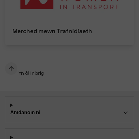
Merched mewn Trafnidiaeth
Yn ôl i’r brig
Amdanom ni