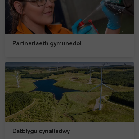
Partneriaeth gymunedol
Datblygu cynaliadwy