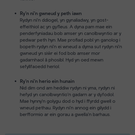
Ry'n ni'n gwneud y peth iawn
Rydyn ni'n ddiogel, yn gynaliadwy, yn gost-
effeithiol ac yn gyfleus. A dyna pam mae ein
penderfyniadau bob amser yn canolbwyntio ar y
pedwar peth hyn. Mae profiad pobl yn ganolog i
bopeth rydyn ni'n ei wneud a dyma sut rydyn ni'n
gwneud yn siŵr ei fod bob amser mor
gadarnhaol â phosibl. Hyd yn oed mewn
sefyllfaoedd heriol.
Ry'n ni'n herio ein hunain
Nid dim ond am heddiw rydyn ni yma, rydyn ni
hefyd yn canolbwyntio'n gadarn ar y dyfodol.
Mae hynny'n golygu dod o hyd i ffyrdd gwell o
wneud pethau. Rydyn ni'n annog ein gilydd i
berfformio ar ein gorau a gwella'n barhaus.