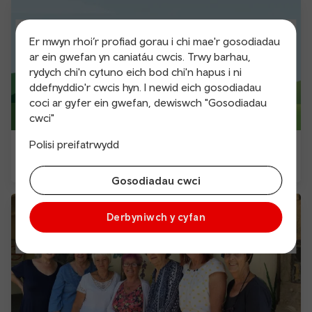
Er mwyn rhoi’r profiad gorau i chi mae'r gosodiadau
ar ein gwefan yn caniatáu cwcis. Trwy barhau,
rydych chi'n cytuno eich bod chi'n hapus i ni
ddefnyddio'r cwcis hyn. I newid eich gosodiadau
coci ar gyfer ein gwefan, dewiswch "Gosodiadau
cwci"
Polisi preifatrwydd
Teithio llesol
Gosodiadau cwci
Derbyniwch y cyfan