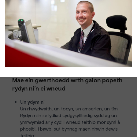
Mae ein gwerthoedd wrth galon popeth
rydyn ni’n ei wneud
Un ydym ni
Un rhwydwaith, un tocyn, un amserlen, un tîm.
Rydyn ni'n sefydliad cydgysylltiedig sydd ag un
ymrwymiad ar y cyd: i wneud teithio mor syml â
phosibl, i bawb, sut bynnag maen nhw'n dewis
teithio.